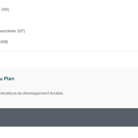
 (i05)
ancières (i07)
(i08)
indicateurs de développement durable.