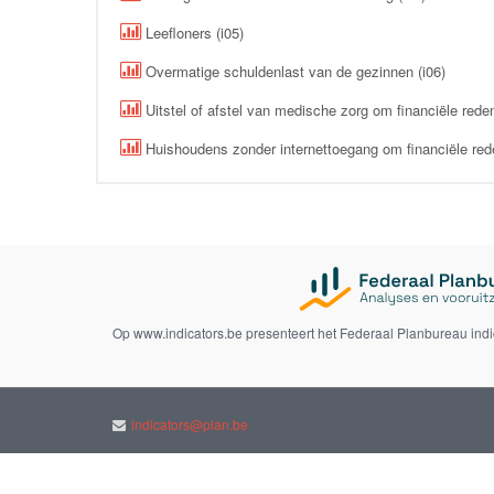
Leefloners (i05)
Overmatige schuldenlast van de gezinnen (i06)
Uitstel of afstel van medische zorg om financiële reden
Huishoudens zonder internettoegang om financiële red
Op www.indicators.be presenteert het Federaal Planbureau ind
indicators@plan.be