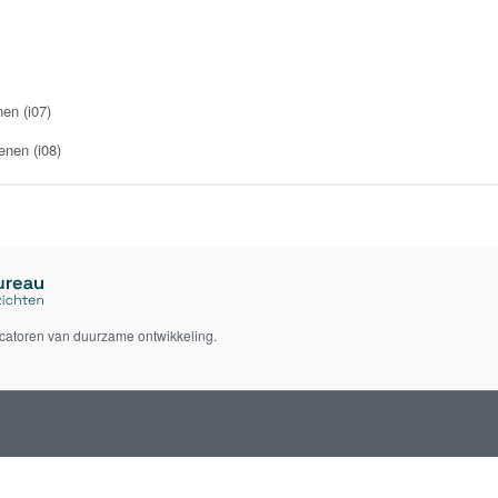
en (i07)
enen (i08)
icatoren van duurzame ontwikkeling.