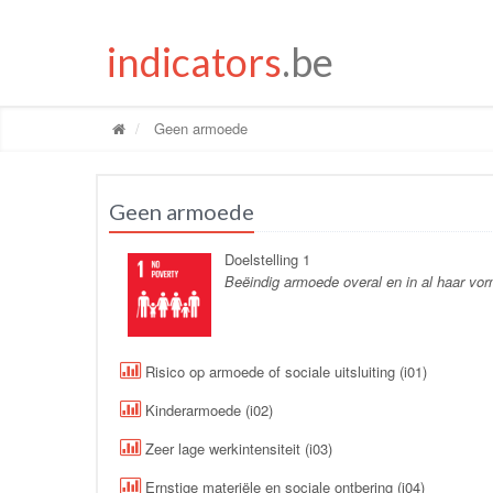
indicators
.be
Geen armoede
Geen armoede
Doelstelling 1
Beëindig armoede overal en in al haar vo
Risico op armoede of sociale uitsluiting (i01)
Kinderarmoede (i02)
Zeer lage werkintensiteit (i03)
Ernstige materiële en sociale ontbering (i04)