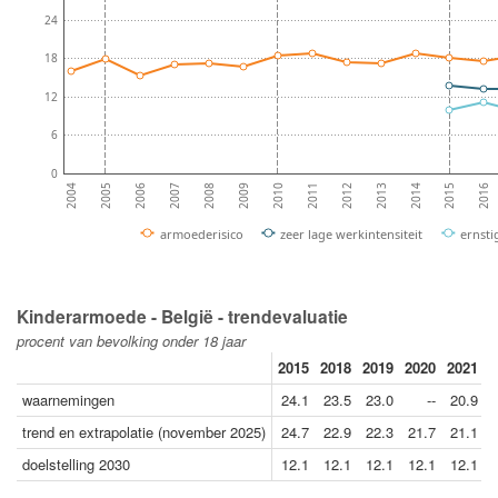
24
18
12
6
0
2008
2013
2007
2012
2006
2011
2016
2005
2010
2015
2004
2009
2014
armoederisico
zeer lage werkintensiteit
ernsti
Kinderarmoede - België - trendevaluatie
procent van bevolking onder 18 jaar
2015
2018
2019
2020
2021
2
waarnemingen
24.1
23.5
23.0
--
20.9
trend en extrapolatie (november 2025)
24.7
22.9
22.3
21.7
21.1
doelstelling 2030
12.1
12.1
12.1
12.1
12.1