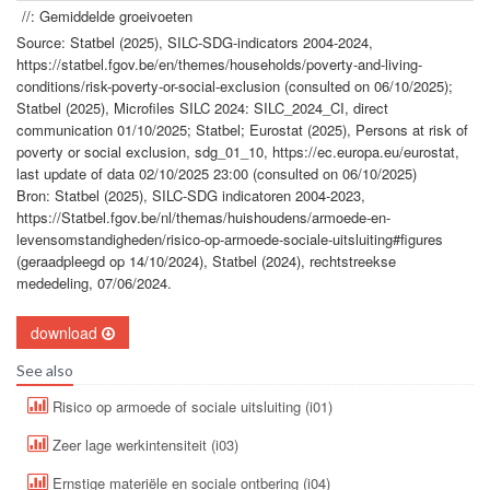
//: Gemiddelde groeivoeten
Source: Statbel (2025), SILC-SDG-indicators 2004-2024,
https://statbel.fgov.be/en/themes/households/poverty-and-living-
conditions/risk-poverty-or-social-exclusion (consulted on 06/10/2025);
Statbel (2025), Microfiles SILC 2024: SILC_2024_CI, direct
communication 01/10/2025; Statbel; Eurostat (2025), Persons at risk of
poverty or social exclusion, sdg_01_10, https://ec.europa.eu/eurostat,
last update of data 02/10/2025 23:00 (consulted on 06/10/2025)
Bron: Statbel (2025), SILC-SDG indicatoren 2004-2023,
https://Statbel.fgov.be/nl/themas/huishoudens/armoede-en-
levensomstandigheden/risico-op-armoede-sociale-uitsluiting#figures
(geraadpleegd op 14/10/2024), Statbel (2024), rechtstreekse
mededeling, 07/06/2024.
download
See also
Risico op armoede of sociale uitsluiting (i01)
Zeer lage werkintensiteit (i03)
Ernstige materiële en sociale ontbering (i04)