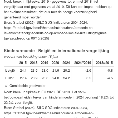
Noot: breuk in tijdreeks: 2019 - gegevens tot en met 2018 niet
vergelijkbaar met gegevens vanaf 2019. Dit kan een impact hebben op
het evaluatieresultaat, dat dus met de nodige voorzichtigheid
gehanteerd moet worden.
Bron: Statbel (2025), SILC-SDG indicatoren 2004-2024,
https://statbel.fgov.be/nl/themas/huishoudens/armoede-en-
levensomstandigheden/risico-op-armoede-sociale-uitsluiting#figures
(geraadpleegd op 06/10/2025)
Kinderarmoede - België en internationale vergelijking
procent van bevolking onder 18 jaar
2015
2018
2019
2020
2024
2024//2019
2018//2015
België
24.1
23.5
23.0
21.9
20.2
-2.6
-0.8
EU27
27.4
23.9
23.6
24.0
24.2
0.5
-4.5
//: Gemiddelde groeivoeten
Noot: breuk in tijdreeks: EU 2020, BE 2019. Het 95%-
betrouwbaarheidsinterval van kinderarmoede in 2024 bedraagt 18.2% tot
22.2% voor België.
Bron: Statbel (2025), SILC-SDG indicatoren 2004-2024,
https://statbel.fgov.be/nl/themas/huishoudens/armoede-en-