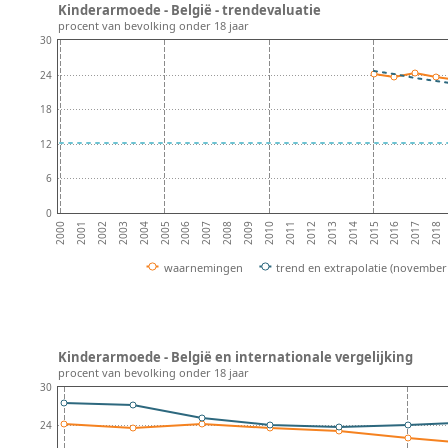
Kinderarmoede - België - trendevaluatie
procent van bevolking onder 18 jaar
30
24
18
12
6
0
2002
2007
2012
2017
2004
2009
2014
2001
2006
2011
2016
2003
2008
2013
2018
2000
2005
2010
2015
waarnemingen
trend en extrapolatie (november
Kinderarmoede - België en internationale vergelijking
procent van bevolking onder 18 jaar
30
24