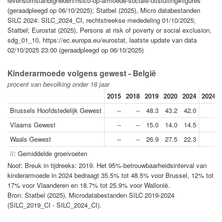
levensomstandigheden/risico-op-armoede-sociale-uitsluiting#figures
(geraadpleegd op 06/10/2025); Statbel (2025), Micro databestanden
SILC 2024: SILC_2024_CI, rechtstreekse mededeling 01/10/2025;
Statbel; Eurostat (2025), Persons at risk of poverty or social exclusion,
sdg_01_10, https://ec.europa.eu/eurostat, laatste update van data
02/10/2025 23:00 (geraadpleegd op 06/10/2025)
Kinderarmoede volgens gewest - België
procent van bevolking onder 18 jaar
2015
2018
2019
2020
2024
2024//
Brussels Hoofdstedelijk Gewest
--
--
48.3
43.2
42.0
Vlaams Gewest
--
--
15.0
14.0
14.5
Waals Gewest
--
--
26.9
27.5
22.3
//: Gemiddelde groeivoeten
Noot: Breuk in tijdreeks: 2019. Het 95%-betrouwbaarheidsinterval van
kinderarmoede in 2024 bedraagt 35.5% tot 48.5% voor Brussel, 12% tot
17% voor Vlaanderen en 18.7% tot 25.9% voor Wallonië.
Bron: Statbel (2025), Microdatabestanden SILC 2019-2024
(SILC_2019_CI - SILC_2024_CI).