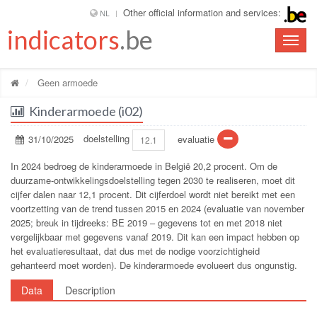
Other official information and services:
NL
indicators
.be
Toggle
naviga
Geen armoede
Kinderarmoede (i02)
31/10/2025
doelstelling
evaluatie
12.1
In 2024 bedroeg de kinderarmoede in België 20,2 procent. Om de
duurzame-ontwikkelingsdoelstelling tegen 2030 te realiseren, moet dit
cijfer dalen naar 12,1 procent. Dit cijferdoel wordt niet bereikt met een
voortzetting van de trend tussen 2015 en 2024 (evaluatie van november
2025; breuk in tijdreeks: BE 2019 – gegevens tot en met 2018 niet
vergelijkbaar met gegevens vanaf 2019. Dit kan een impact hebben op
het evaluatieresultaat, dat dus met de nodige voorzichtigheid
gehanteerd moet worden). De kinderarmoede evolueert dus ongunstig.
Data
Description