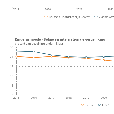
0
2019
2020
2021
2022
Brussels Hoofdstedelijk Gewest
Vlaams Ge
Kinderarmoede - België en internationale vergelijking
procent van bevolking onder 18 jaar
30
24
18
12
6
0
2015
2016
2017
2018
2019
2020
België
EU27