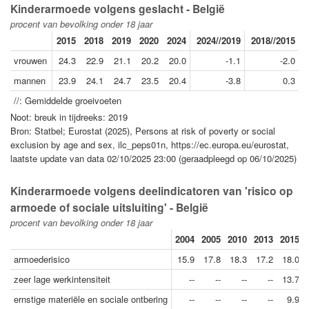
Kinderarmoede volgens geslacht - België
procent van bevolking onder 18 jaar
2015
2018
2019
2020
2024
2024//2019
2018//2015
vrouwen
24.3
22.9
21.1
20.2
20.0
-1.1
-2.0
mannen
23.9
24.1
24.7
23.5
20.4
-3.8
0.3
//: Gemiddelde groeivoeten
Noot: breuk in tijdreeks: 2019
Bron: Statbel; Eurostat (2025), Persons at risk of poverty or social
exclusion by age and sex, ilc_peps01n, https://ec.europa.eu/eurostat,
laatste update van data 02/10/2025 23:00 (geraadpleegd op 06/10/2025)
Kinderarmoede volgens deelindicatoren van 'risico op
armoede of sociale uitsluiting' - België
procent van bevolking onder 18 jaar
2004
2005
2010
2013
2015
armoederisico
15.9
17.8
18.3
17.2
18.0
zeer lage werkintensiteit
--
--
--
--
13.7
ernstige materiële en sociale ontbering
--
--
--
--
9.9