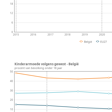
18
12
6
0
2015
2016
2017
2018
2019
2020
België
EU27
Kinderarmoede volgens gewest - België
procent van bevolking onder 18 jaar
50
40
30
20
10