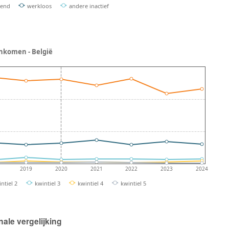
end
werkloos
andere inactief
inkomen - België
2019
2020
2021
2022
2023
2024
ntiel 2
kwintiel 3
kwintiel 4
kwintiel 5
nale vergelijking