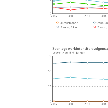
0
2015
2016
2017
2018
alleenstaande
eenoude
2 volw., 1 kind
2 volw.,
Zeer lage werkintensiteit volgens ac
procent van 18-64-jarigen
75
50
25
0
2015
2016
2017
2018