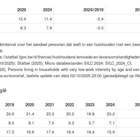
2020
2024
2024//2019
20
12.4
11.4
-2.4
8.3
7.9
-0.3
sinterval voor het aandeel personen dat leeft in een huishouden met een zeer
ë.
ps://statbel.fgov.be/nl/themas/huishoudens/armoede-en-levensomstandigheden/
6/10/2025); Statbel (2025), Micro databestanden SILC 2024: SILC_2024_CI,
25), Persons living in households with very low work intensity by age and sex
ropa.eu/eurostat, laatste update van data 02/10/2025 23:00 (geraadpleegd op 06
gië
2019
2020
2021
2022
2023
2024
20
24.6
21.4
23.3
20.2
18.8
20.2
8.0
8.1
7.0
6.3
5.7
7.1
17.3
16.6
17.4
18.4
16.4
15.9