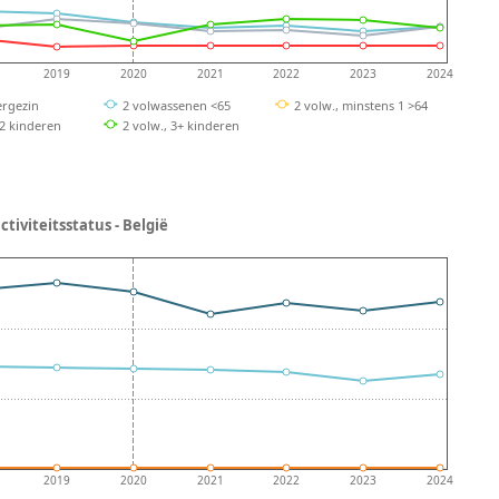
2019
2020
2021
2022
2023
2024
rgezin
2 volwassenen <65
2 volw., minstens 1 >64
 2 kinderen
2 volw., 3+ kinderen
tiviteitsstatus - België
2019
2020
2021
2022
2023
2024