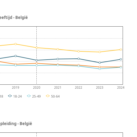
eftijd - België
2019
2020
2021
2022
2023
2024
18
18-24
25-49
50-64
pleiding - België