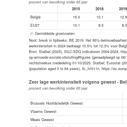
procent van bevolking onder 65 jaar
2015
2018
2019
België
15.0
13.1
12.9
EU27
10.1
8.5
8.0
//: Gemiddelde groeivoeten
Noot: breuk in tijdreeks: BE 2019. Het 95%-betrouwbaarheid
werkintensiteit in 2024 bedraagt 10.5% tot 12.3% voor Belgi
Bron: Statbel (2025), SILC-SDG indicatoren 2004-2024, htt
op-armoede-sociale-uitsluiting#figures (geraadpleegd op 0
rechtstreekse mededeling 01/10/2025; Statbel; Eurostat (20
(population aged 0 to 64 years), ilc_lvhl11n, https://ec.eu
Zeer lage werkintensiteit volgens gewest - Bel
procent van bevolking onder 65 jaar
Brussels Hoofdstedelijk Gewest
Vlaams Gewest
Waals Gewest