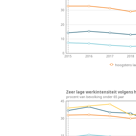
30
20
10
0
2015
2016
2017
2018
hoogstens la
Zeer lage werkintensiteit volgens 
procent van bevolking onder 65 jaar
45
30
15