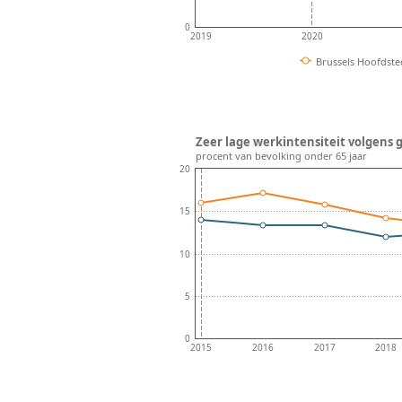
0
2019
2020
Brussels Hoofdste
Zeer lage werkintensiteit volgens g
procent van bevolking onder 65 jaar
20
15
10
5
0
2015
2016
2017
2018