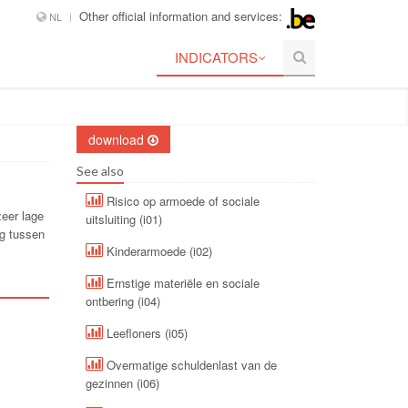
Other official information and services:
NL
INDICATORS
download
See also
Risico op armoede of sociale
zeer lage
uitsluiting (i01)
ig tussen
Kinderarmoede (i02)
Ernstige materiële en sociale
ontbering (i04)
Leefloners (i05)
Overmatige schuldenlast van de
gezinnen (i06)