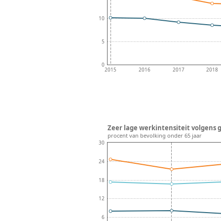
10
5
0
2015
2016
2017
2018
Zeer lage werkintensiteit volgens g
procent van bevolking onder 65 jaar
30
24
18
12
6