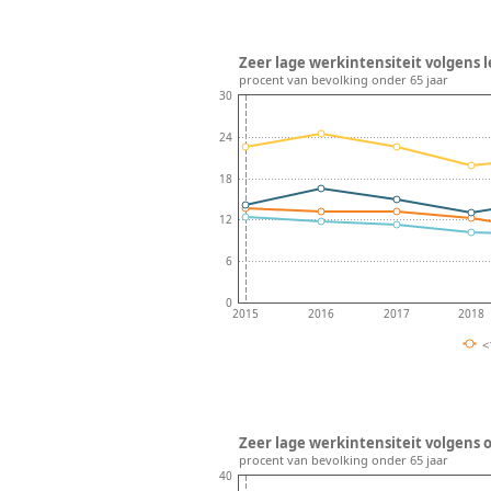
Zeer lage werkintensiteit volgens le
procent van bevolking onder 65 jaar
30
24
18
12
6
0
2015
2016
2017
2018
<
Zeer lage werkintensiteit volgens o
procent van bevolking onder 65 jaar
40