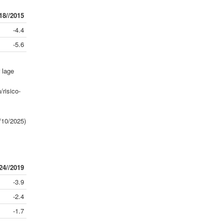
18//2015
-4.4
-5.6
 lage
risico-
/10/2025)
24//2019
-3.9
-2.4
-1.7