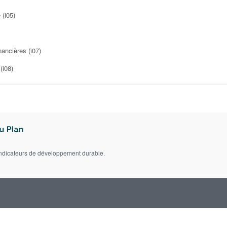
 (i05)
ancières (i07)
(i08)
indicateurs de développement durable.