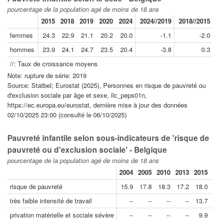
pourcentage de la population agé de moins de 18 ans
2015
2018
2019
2020
2024
2024//2019
2018//2015
femmes
24.3
22.9
21.1
20.2
20.0
-1.1
-2.0
hommes
23.9
24.1
24.7
23.5
20.4
-3.8
0.3
//: Taux de croissance moyens
Note: rupture de série: 2019
Source: Statbel; Eurostat (2025), Personnes en risque de pauvreté ou
d'exclusion sociale par âge et sexe, ilc_peps01n,
https://ec.europa.eu/eurostat, dernière mise à jour des données
02/10/2025 23:00 (consulté le 06/10/2025)
Pauvreté infantile selon sous-indicateurs de 'risque de
pauvreté ou d'exclusion sociale' - Belgique
pourcentage de la population agé de moins de 18 ans
2004
2005
2010
2013
2015
20
risque de pauvreté
15.9
17.8
18.3
17.2
18.0
2
très faible intensité de travail
--
--
--
--
13.7
1
privation matérielle et sociale sévère
--
--
--
--
9.9