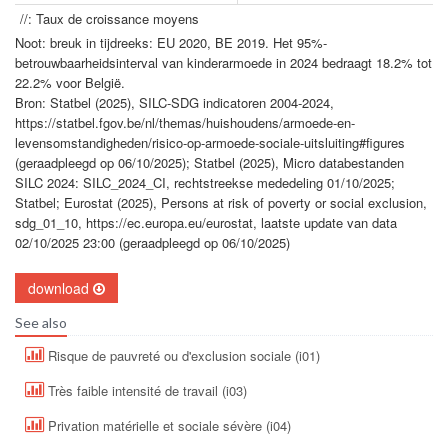
//: Taux de croissance moyens
Noot: breuk in tijdreeks: EU 2020, BE 2019. Het 95%-
betrouwbaarheidsinterval van kinderarmoede in 2024 bedraagt 18.2% tot
22.2% voor België.
Bron: Statbel (2025), SILC-SDG indicatoren 2004-2024,
https://statbel.fgov.be/nl/themas/huishoudens/armoede-en-
levensomstandigheden/risico-op-armoede-sociale-uitsluiting#figures
(geraadpleegd op 06/10/2025); Statbel (2025), Micro databestanden
SILC 2024: SILC_2024_CI, rechtstreekse mededeling 01/10/2025;
Statbel; Eurostat (2025), Persons at risk of poverty or social exclusion,
sdg_01_10, https://ec.europa.eu/eurostat, laatste update van data
02/10/2025 23:00 (geraadpleegd op 06/10/2025)
download
See also
Risque de pauvreté ou d'exclusion sociale (i01)
Très faible intensité de travail (i03)
Privation matérielle et sociale sévère (i04)