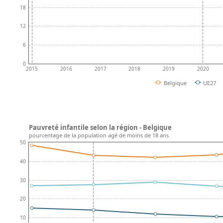
18
12
6
0
2015
2016
2017
2018
2019
2020
Belgique
UE27
Pauvreté infantile selon la région - Belgique
pourcentage de la population agé de moins de 18 ans
50
40
30
20
10