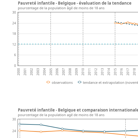
Pauvreté infantile - Belgique - évaluation de la tendance
pourcentage de la population âgé de moins de 18 ans
30
24
18
12
6
0
2002
2007
2012
2017
2004
2009
2014
2001
2006
2011
2016
2003
2008
2013
2018
2000
2005
2010
2015
observations
tendance et extrapolation (novem
Pauvreté infantile - Belgique et comparaison international
pourcentage de la population agé de moins de 18 ans
30
24