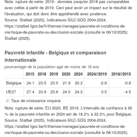
Note: rupture de série: 2019 - données jusqu'en 2018 pas comparables
avec celles à partir de 2019. Ceci peut avoir un impact sur le résultat de
l'évaluation, qui doit donc être appréhendé avec prudence.
Source: Statbel (2025), Indicateurs-SILC-SDG 2004-2024,
https://statbel.fgov.be/fr/themes/menages/pauvrete-et-conditions-de-
vie/risque-de-pauvrete-ou-dexclusion-sociale (consulté le 06/10/2025);
Statbel (2025).
Pauvreté infantile - Belgique et comparaison
internationale
pourcentage de la population agé de moins de 18 ans
2015
2018
2019
2020
2024
2024//2019
2018//2015
Belgique
24.1
23.5
23.0
21.9
20.2
-2.6
-0.8
UE27
27.4
23.9
23.6
24.0
24.2
0.5
-4.5
//: Taux de croissance moyens
Note: rupture de série: EU 2020, BE 2019. L'intervalle de confiance à 95
% de la pauvreté infantile en 2024 est de 18.2% à 22.2% pour Belgique.
Source: Statbel (2025), Indicateurs-SILC-SDG 2004-2024,
https://statbel.fgov.be/fr/themes/menages/pauvrete-et-conditions-de-
vie/risque-de-pauvrete-ou-dexclusion-sociale (consulté le 06/10/2025);