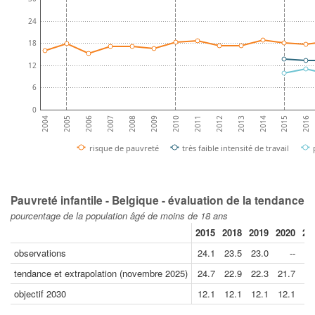
24
18
12
6
0
2008
2013
2007
2012
2006
2011
2016
2005
2010
2015
2004
2009
2014
risque de pauvreté
très faible intensité de travail
Pauvreté infantile - Belgique - évaluation de la tendance
pourcentage de la population âgé de moins de 18 ans
2015
2018
2019
2020
20
observations
24.1
23.5
23.0
--
20
tendance et extrapolation (novembre 2025)
24.7
22.9
22.3
21.7
21
objectif 2030
12.1
12.1
12.1
12.1
12