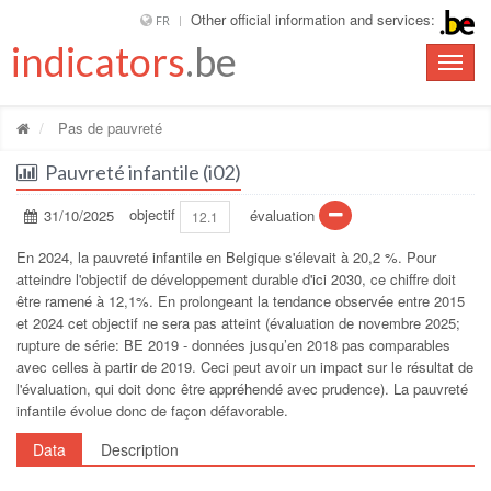
Other official information and services:
FR
indicators
.be
Toggle
naviga
Pas de pauvreté
Pauvreté infantile (i02)
31/10/2025
objectif
évaluation
12.1
En 2024, la pauvreté infantile en Belgique s'élevait à 20,2 %. Pour
atteindre l'objectif de développement durable d'ici 2030, ce chiffre doit
être ramené à 12,1%. En prolongeant la tendance observée entre 2015
et 2024 cet objectif ne sera pas atteint (évaluation de novembre 2025;
rupture de série: BE 2019 - données jusqu’en 2018 pas comparables
avec celles à partir de 2019. Ceci peut avoir un impact sur le résultat de
l'évaluation, qui doit donc être appréhendé avec prudence). La pauvreté
infantile évolue donc de façon défavorable.
Data
Description