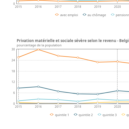
0
2015
2016
2017
2018
2019
2020
avec emploi
au chômage
pension
Privation matérielle et sociale sévère selon le revenu - Belg
pourcentage de la population
30
24
18
12
6
0
2015
2016
2017
2018
2019
2020
quintile 1
quintile 2
quintile 3
q