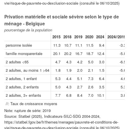
vie/risque-de-pauvrete-ou-dexclusion-sociale (consulté le 06/10/2025)
Privation matérielle et sociale sévère selon le type de
ménage - Belgique
pourcentage de la population
2015
2018
2019
2020
2024
2024//2019
personne isolée
11.3
10.7
11.1
11.5
9.4
-3.3
famille monoparentale
20.1
20.2
16.7
18.7
12.4
-5.8
2 adultes <65
4.7
4.3
4.2
5.0
3.0
-6.5
2 adultes, au moins 1 >64
1.8
1.9
2.0
2.1
1.5
-5.6
2 adultes, 1 enfant
5.3
4.4
5.1
7.3
6.4
4.6
2 adultes, 2 enfants
5.0
4.3
2.7
2.6
3.5
5.3
2 adultes, 3+ enfants
7.7
6.8
8.4
7.0
10.1
3.8
//: Taux de croissance moyens
Note: rupture de série: 2019
Source: Statbel (2025), Indicateurs-SILC-SDG 2004-2024,
https://statbel.fgov.be/fr/themes/menages/pauvrete-et-conditions-de-
vie/risque-de-pauvrete-ou-dexclusion-sociale (consulté le 06/10/2025)