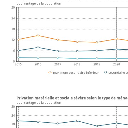
pourcentage de la population
30
24
18
12
6
0
2015
2016
2017
2018
2019
2020
maximum secondaire inférieur
secondaire s
Privation matérielle et sociale sévère selon le type de ména
pourcentage de la population
30
24
18