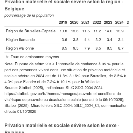
Privation matérielle et sociale sévère selon la région -
Belgique
pourcentage de la population
2019
2020
2021
2022
2023
2024
202
Région de Bruxelles-Capitale
13.8
13.6
11.5
11.2
14.0
13.9
Région flamande
3.6
3.8
4.4
3.2
3.4
3.4
Région wallonne
8.5
9.5
7.9
8.5
8.5
8.7
//: Taux de croissance moyens
Note: Rupture de série: 2019. L'intervalle de confiance à 95 % pour la
part des personnes vivant dans une situation de privation matérielle et
sociale sévère en 2024 est de 11.8% à 16% pour Bruxelles, de 2.5% à
4.3% pour Flandre et de 7.3% à 10.1% pour la Wallonie.
Source: Statbel (2025), Indicateurs-SILC-SDG 2004-2024,
https://statbel.fgov.be/fr/themes/menages/pauvrete-et-conditions-de-
vie/risque-de-pauvrete-ou-dexclusion-sociale (consulté le 06/10/2025);
Statbel (2025), Microfichiers SILC 2024: SILC_2024_CI, communication
directe 01/10/2025
Privation matérielle et sociale sévère selon le sexe -
Belgique