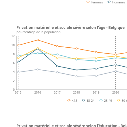
femmes
hommes
Privation matérielle et sociale sévère selon l'âge - Belgique
pourcentage de la population
12
10
8
6
4
2
0
2015
2016
2017
2018
2019
2020
<18
18-24
25-49
50-
Privation matérielle et sociale sévère selon l'éducation - Be