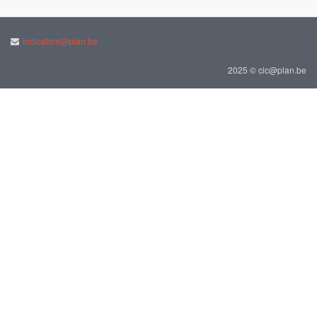
indicators@plan.be
2025 © cic@plan.be