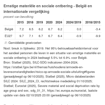
Ernstige materiële en sociale ontbering - België en
internationale vergelijking
procent van bevolking
2015
2018
2019
2020
2024
2024//2019
2018//2015
België
7.2
6.5
6.2
6.7
6.2
0.0
-3.4
EU27
9.7
7.1
6.7
6.7
6.4
-0.9
-9.9
//: Gemiddelde groeivoeten
Noot: breuk in tijdreeks: 2019. Het 95%-betrouwbaarheidsinterval voor
het aandeel personen die leven in een situatie van ernstige materiële en
sociale ontbering in 2024 bedraagt 5.5% tot 6.9% voor België.
Bron: Statbel (2025), SILC-SDG indicatoren 2004-2024,
https://statbel.fgov.be/nl/themas/huishoudens/armoede-en-
levensomstandigheden/risico-op-armoede-sociale-uitsluiting#figures
(geraadpleegd op 06/10/2025); Statbel (2025), Micro databestanden
SILC 2024: SILC_2024_CI, rechtstreekse mededeling 01/10/2025;
Statbel; Eurostat (2025), Severe material and social deprivation rate by
age group and sex, sdg_01_31, https://ec.europa.eu/eurostat, laatste
update van data 02/10/2025 23:00 (geraadpleegd op 06/10/2025)