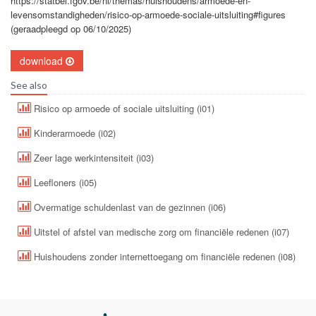
https://statbel.fgov.be/nl/themas/huishoudens/armoede-en-
levensomstandigheden/risico-op-armoede-sociale-uitsluiting#figures
(geraadpleegd op 06/10/2025)
download
See also
Risico op armoede of sociale uitsluiting (i01)
Kinderarmoede (i02)
Zeer lage werkintensiteit (i03)
Leefloners (i05)
Overmatige schuldenlast van de gezinnen (i06)
Uitstel of afstel van medische zorg om financiële redenen (i07)
Huishoudens zonder internettoegang om financiële redenen (i08)