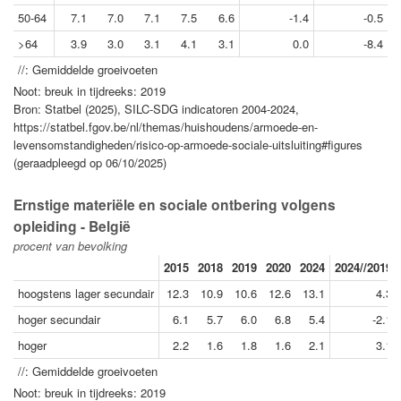
50-64
7.1
7.0
7.1
7.5
6.6
-1.4
-0.5
>64
3.9
3.0
3.1
4.1
3.1
0.0
-8.4
//: Gemiddelde groeivoeten
Noot: breuk in tijdreeks: 2019
Bron: Statbel (2025), SILC-SDG indicatoren 2004-2024,
https://statbel.fgov.be/nl/themas/huishoudens/armoede-en-
levensomstandigheden/risico-op-armoede-sociale-uitsluiting#figures
(geraadpleegd op 06/10/2025)
Ernstige materiële en sociale ontbering volgens
opleiding - België
procent van bevolking
2015
2018
2019
2020
2024
2024//2019
hoogstens lager secundair
12.3
10.9
10.6
12.6
13.1
4.3
hoger secundair
6.1
5.7
6.0
6.8
5.4
-2.1
hoger
2.2
1.6
1.8
1.6
2.1
3.1
//: Gemiddelde groeivoeten
Noot: breuk in tijdreeks: 2019