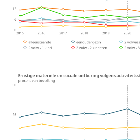
12
6
0
2015
2016
2017
2018
2019
2020
alleenstaande
eenoudergezin
2 volwas
2 volw., 1 kind
2 volw., 2 kinderen
2 volw., 
Ernstige materiële en sociale ontbering volgens activiteitsst
procent van bevolking
50
25