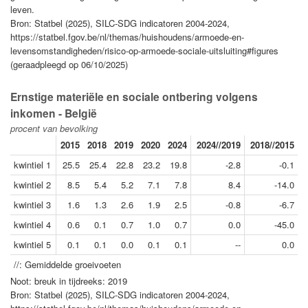
leven.
Bron: Statbel (2025), SILC-SDG indicatoren 2004-2024,
https://statbel.fgov.be/nl/themas/huishoudens/armoede-en-
levensomstandigheden/risico-op-armoede-sociale-uitsluiting#figures
(geraadpleegd op 06/10/2025)
Ernstige materiële en sociale ontbering volgens
inkomen - België
procent van bevolking
2015
2018
2019
2020
2024
2024//2019
2018//2015
kwintiel 1
25.5
25.4
22.8
23.2
19.8
-2.8
-0.1
kwintiel 2
8.5
5.4
5.2
7.1
7.8
8.4
-14.0
kwintiel 3
1.6
1.3
2.6
1.9
2.5
-0.8
-6.7
kwintiel 4
0.6
0.1
0.7
1.0
0.7
0.0
-45.0
kwintiel 5
0.1
0.1
0.0
0.1
0.1
--
0.0
//: Gemiddelde groeivoeten
Noot: breuk in tijdreeks: 2019
Bron: Statbel (2025), SILC-SDG indicatoren 2004-2024,