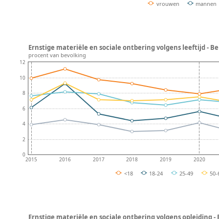
vrouwen
mannen
Ernstige materiële en sociale ontbering volgens leeftijd - Be
procent van bevolking
12
10
8
6
4
2
0
2015
2016
2017
2018
2019
2020
<18
18-24
25-49
50-
Ernstige materiële en sociale ontbering volgens opleiding - 