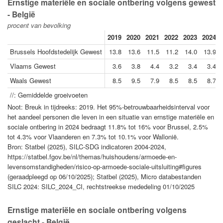
Ernstige materiële en sociale ontbering volgens gewest
- België
procent van bevolking
2019
2020
2021
2022
2023
2024
Brussels Hoofdstedelijk Gewest
13.8
13.6
11.5
11.2
14.0
13.9
Vlaams Gewest
3.6
3.8
4.4
3.2
3.4
3.4
Waals Gewest
8.5
9.5
7.9
8.5
8.5
8.7
//: Gemiddelde groeivoeten
Noot: Breuk in tijdreeks: 2019. Het 95%-betrouwbaarheidsinterval voor
het aandeel personen die leven in een situatie van ernstige materiële en
sociale ontbering in 2024 bedraagt 11.8% tot 16% voor Brussel, 2.5%
tot 4.3% voor Vlaanderen en 7.3% tot 10.1% voor Wallonië.
Bron: Statbel (2025), SILC-SDG indicatoren 2004-2024,
https://statbel.fgov.be/nl/themas/huishoudens/armoede-en-
levensomstandigheden/risico-op-armoede-sociale-uitsluiting#figures
(geraadpleegd op 06/10/2025); Statbel (2025), Micro databestanden
SILC 2024: SILC_2024_CI, rechtstreekse mededeling 01/10/2025
Ernstige materiële en sociale ontbering volgens
geslacht - België