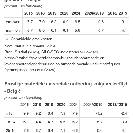
procent van bevolking
2015
2018
2019
2020
2024
2024//2019
2018//2015
vrouwen
7.7
7.0
6.3
6.9
6.5
0.6
-3.1
mannen
6.7
5.9
6.1
6.4
5.9
-0.7
-4.1
//: Gemiddelde groeivoeten
Noot: breuk in tijdreeks: 2019
Bron: Statbel (2025), SILC-SDG indicatoren 2004-2024,
https://statbel.fgov.be/nl/themas/huishoudens/armoede-en-
levensomstandigheden/risico-op-armoede-sociale-uitsluiting#figures
(geraadpleegd op 06/10/2025)
Ernstige materiële en sociale ontbering volgens leeftijd
- België
procent van bevolking
2015
2018
2019
2020
2024
2024//2019
2018//2015
<18
9.9
9.2
8.4
7.9
7.9
-1.2
-2.4
18-24
6.1
4.4
4.7
5.6
6.2
5.7
-10.3
25-49
7.6
6.7
6.4
7.1
6.6
0.6
-4.1