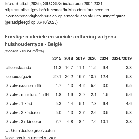
Bron: Statbel (2025), SILC-SDG indicatoren 2004-2024,
https://statbel.fgov.be/nl/themas/huishoudens/armoede-en-
levensomstandigheden/risico-op-armoede-sociale-uitsluiting#figures
(geraadpleegd op 06/10/2025)
Ernstige materiële en sociale ontbering volgens
huishoudentype - België
procent van bevolking
2015
2018
2019
2020
2024
2024//2019
20
alleenstaande
11.3
10.7
11.1
11.5
9.4
-3.3
eenoudergezin
20.1
20.2
16.7
18.7
12.4
-5.8
2 volwassenen <65
4.7
4.3
4.2
5.0
3.0
-6.5
2 volw., minstens 1 >64
1.8
1.9
2.0
2.1
1.5
-5.6
2 volw., 1 kind
5.3
4.4
5.1
7.3
6.4
4.6
2 volw., 2 kinderen
5.0
4.3
2.7
2.6
3.5
5.3
2 volw., 3+ kinderen
7.7
6.8
8.4
7.0
10.1
3.8
//: Gemiddelde groeivoeten
Noot: breuk in tijdreeks: 2019