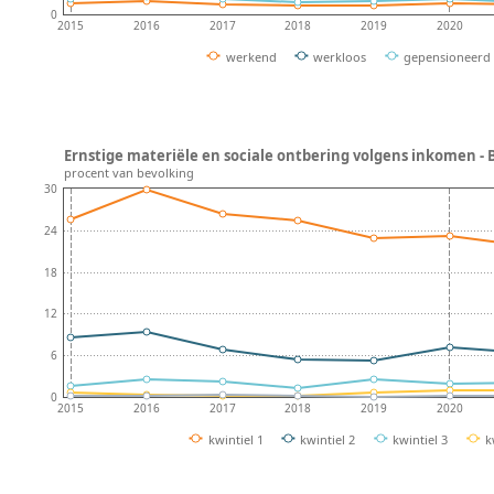
0
2015
2016
2017
2018
2019
2020
werkend
werkloos
gepensioneerd
Ernstige materiële en sociale ontbering volgens inkomen - 
procent van bevolking
30
24
18
12
6
0
2015
2016
2017
2018
2019
2020
kwintiel 1
kwintiel 2
kwintiel 3
k