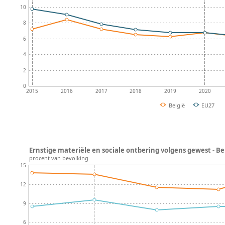
10
8
6
4
2
0
2015
2016
2017
2018
2019
2020
België
EU27
Ernstige materiële en sociale ontbering volgens gewest - Be
procent van bevolking
15
12
9
6