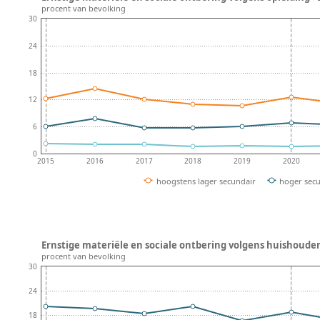
procent van bevolking
30
24
18
12
6
0
2015
2016
2017
2018
2019
2020
hoogstens lager secundair
hoger sec
Ernstige materiële en sociale ontbering volgens huishouden
procent van bevolking
30
24
18