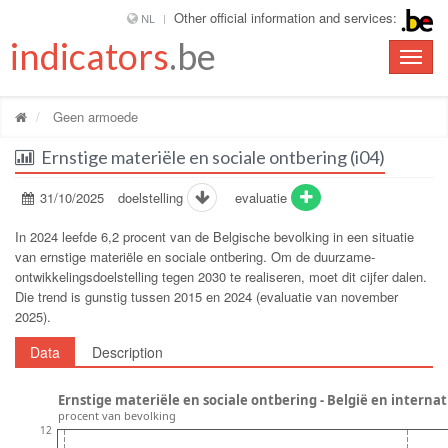
Other official information and services:
NL
indicators
.be
Toggle
naviga
Geen armoede
Ernstige materiële en sociale ontbering (i04)
31/10/2025
doelstelling
evaluatie
In 2024 leefde 6,2 procent van de Belgische bevolking in een situatie
van ernstige materiële en sociale ontbering. Om de duurzame-
ontwikkelingsdoelstelling tegen 2030 te realiseren, moet dit cijfer dalen.
Die trend is gunstig tussen 2015 en 2024 (evaluatie van november
2025).
Data
Description
Ernstige materiële en sociale ontbering 
procent van bevolking
12