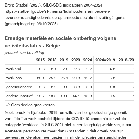
Bron: Statbel (2025), SILC-SDG indicatoren 2004-2024,
https://statbel.fgov.be/nl/themas/huishoudens/armoede-en-
levensomstandigheden/risico-op-armoede-sociale-uitsluiting#figures
(geraadpleegd op 06/10/2025)
Ernstige materiële en sociale ontbering volgens
activiteitsstatus - België
procent van bevolking
2015
2018
2019
2020
2024
2024//2019
2018//2015
werkend
2.6
2.1
2.2
2.6
2.7
4.2
-6.9
werkloos
23.1
25.9
25.1
29.8
19.2
-5.2
3.9
gepensioneerd
3.6
2.9
3.2
3.8
3.0
-1.3
-7.0
andere inactief
13.7
13.3
13.0
14.1
13.3
0.5
-1.0
//: Gemiddelde groeivoeten
Noot: breuk in tijdreeks: 2019; omwille van het grootschalige gebruik
van tijdelijke werkloosheid tijdens de COVID-19-pandemie omvat de
categorie 'werkloos' in SILC 2021 niet alleen langdurig werklozen, maar
eveneens personen die meer dan 6 maanden tijdelijk werkloos zijn
geweest en die algemeen gezien in minder precaire omstandigheden