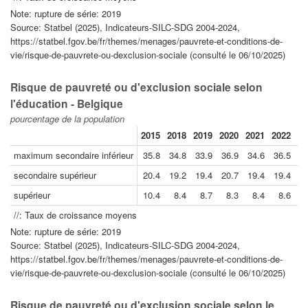
Note: rupture de série: 2019
Source: Statbel (2025), Indicateurs-SILC-SDG 2004-2024,
https://statbel.fgov.be/fr/themes/menages/pauvrete-et-conditions-de-
vie/risque-de-pauvrete-ou-dexclusion-sociale (consulté le 06/10/2025)
Risque de pauvreté ou d'exclusion sociale selon
l'éducation - Belgique
pourcentage de la population
2015
2018
2019
2020
2021
2022
20
maximum secondaire inférieur
35.8
34.8
33.9
36.9
34.6
36.5
3
secondaire supérieur
20.4
19.2
19.4
20.7
19.4
19.4
1
supérieur
10.4
8.4
8.7
8.3
8.4
8.6
//: Taux de croissance moyens
Note: rupture de série: 2019
Source: Statbel (2025), Indicateurs-SILC-SDG 2004-2024,
https://statbel.fgov.be/fr/themes/menages/pauvrete-et-conditions-de-
vie/risque-de-pauvrete-ou-dexclusion-sociale (consulté le 06/10/2025)
Risque de pauvreté ou d'exclusion sociale selon le