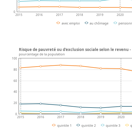
0
2015
2016
2017
2018
2019
2020
avec emploi
au chômage
pension
Risque de pauvreté ou d'exclusion sociale selon le revenu -
pourcentage de la population
100
80
60
40
20
0
2015
2016
2017
2018
2019
2020
quintile 1
quintile 2
quintile 3
q