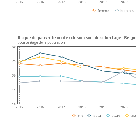
2015
2016
2017
2018
2019
2020
femmes
hommes
Risque de pauvreté ou d'exclusion sociale selon l'âge - Belgi
pourcentage de la population
30
25
20
15
10
2015
2016
2017
2018
2019
2020
<18
18-24
25-49
50-