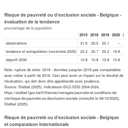
Risque de pauvreté ou d'exclusion sociale - Belgique -
évaluation de la tendance
pourcentage de la population
2015
2018
2019
2020
20
observations
21.6
20.5
20.1
--
18
tendance et extrapolation (novembre 2025)
22.2
20.7
20.2
19.8
18
objectif 2030
10.8
10.8
10.8
10.8
10
Note: rupture de série: 2019 - données jusqu'en 2018 pas comparables
avec celles à partir de 2019. Ceci peut avoir un impact sur le résultat de
l'évaluation, qui doit donc être appréhendé avec prudence.
Source: Statbel (2025), Indicateurs-SILC-SDG 2004-2024,
https://statbel.fgov.be/fr/themes/menages/pauvrete-et-conditions-de-
vie/risque-de-pauvrete-ou-dexclusion-sociale (consulté le 06/10/2025);
Statbel (2025).
Risque de pauvreté ou d'exclusion sociale - Belgique
et comparaison internationale