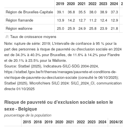
2019
2020
2021
2022
2023
2024
202
Région de Bruxelles-Capitale
39.1
36.8
35.5
38.0
38.9
37.3
Région flamande
13.9
14.2
12.7
11.2
12.4
12.9
Région wallonne
25.0
25.9
24.9
25.8
23.9
21.8
//: Taux de croissance moyens
Note: rupture de série: 2019; L'intervalle de confiance à 95 % pour la
part des personnes à risque de pauvreté ou d'exclusion sociale en 2024
est de 34.3% à 40.3% pour Bruxelles, de 11.6% à 14.2% pour Flandre
et de 20.1% à 23.5% pour la Wallonie.
Source: Statbel (2025), Indicateurs-SILC-SDG 2004-2024,
https://statbel.fgov.be/fr/themes/menages/pauvrete-et-conditions-de-
vie/risque-de-pauvrete-ou-dexclusion-sociale (consulté le 06/10/2025);
Statbel (2025), Microfichiers SILC 2024: SILC_2024_CI, communication
directe 01/10/2025
Risque de pauvreté ou d'exclusion sociale selon le
sexe - Belgique
pourcentage de la population
2015
2018
2019
2020
2021
2022
2023
2024
2024//201