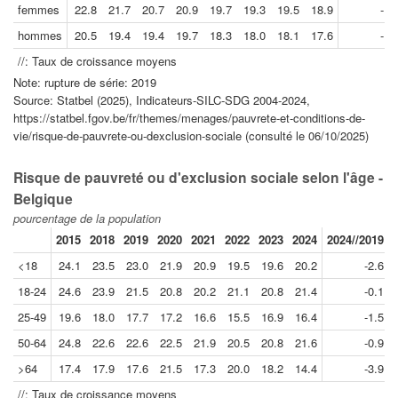
femmes
22.8
21.7
20.7
20.9
19.7
19.3
19.5
18.9
-1.
hommes
20.5
19.4
19.4
19.7
18.3
18.0
18.1
17.6
-1.
//: Taux de croissance moyens
Note: rupture de série: 2019
Source: Statbel (2025), Indicateurs-SILC-SDG 2004-2024,
https://statbel.fgov.be/fr/themes/menages/pauvrete-et-conditions-de-
vie/risque-de-pauvrete-ou-dexclusion-sociale (consulté le 06/10/2025)
Risque de pauvreté ou d'exclusion sociale selon l'âge -
Belgique
pourcentage de la population
2015
2018
2019
2020
2021
2022
2023
2024
2024//2019
<18
24.1
23.5
23.0
21.9
20.9
19.5
19.6
20.2
-2.6
18-24
24.6
23.9
21.5
20.8
20.2
21.1
20.8
21.4
-0.1
25-49
19.6
18.0
17.7
17.2
16.6
15.5
16.9
16.4
-1.5
50-64
24.8
22.6
22.6
22.5
21.9
20.5
20.8
21.6
-0.9
>64
17.4
17.9
17.6
21.5
17.3
20.0
18.2
14.4
-3.9
//: Taux de croissance moyens