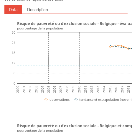
Data
Description
Risque de pauvreté ou d'exclusion sociale - Belgique - évalu
pourcentage de la population
30
24
18
12
6
0
2002
2007
2012
2017
2004
2009
2014
2001
2006
2011
2016
2003
2008
2013
2018
2000
2005
2010
2015
observations
tendance et extrapolation (novem
Risque de pauvreté ou d'exclusion sociale - Belgique et co
pourcentage de la population