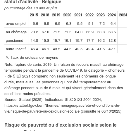
statut d'activité - Belgique
pourcentage des 18 ans et plus
2015
2018
2019
2020
2021
2022
2023
2024
2024//
avec emploi
6.6
6.5
6.5
6.3
5.5
5.1
7.2
6.4
au chômage
70.2
67.0
71.5
71.5
64.0
66.9
63.8
68.5
pensionné
14.8
15.8
15.7
19.1
15.7
17.7
16.2
12.8
autre inactif
46.4
46.1
43.5
44.5
42.5
42.4
41.5
42.1
//: Taux de croissance moyens
Note: rupture de série: 2019; En raison du recours massif au chômage
temporaire pendant la pandémie de COVID-19, la catégorie « chômeurs
» de SILC 2021 comprend non seulement les chômeurs de longue
durée, mais aussi les personnes qui ont été temporairement au
chômage pendant plus de 6 mois et qui vivent généralement dans des
conditions moins précaires.
Source: Statbel (2025), Indicateurs-SILC-SDG 2004-2024,
https://statbel.fgov.be/fr/themes/menages/pauvrete-et-conditions-de-
vie/risque-de-pauvrete-ou-dexclusion-sociale (consulté le 06/10/2025)
Risque de pauvreté ou d'exclusion sociale selon le