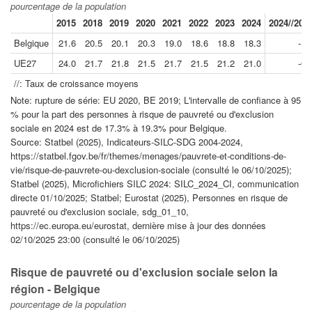
pourcentage de la population
2015
2018
2019
2020
2021
2022
2023
2024
2024//201
Belgique
21.6
20.5
20.1
20.3
19.0
18.6
18.8
18.3
-1.
UE27
24.0
21.7
21.8
21.5
21.7
21.5
21.2
21.0
-0.
//: Taux de croissance moyens
Note: rupture de série: EU 2020, BE 2019; L'intervalle de confiance à 95
% pour la part des personnes à risque de pauvreté ou d'exclusion
sociale en 2024 est de 17.3% à 19.3% pour Belgique.
Source: Statbel (2025), Indicateurs-SILC-SDG 2004-2024,
https://statbel.fgov.be/fr/themes/menages/pauvrete-et-conditions-de-
vie/risque-de-pauvrete-ou-dexclusion-sociale (consulté le 06/10/2025);
Statbel (2025), Microfichiers SILC 2024: SILC_2024_CI, communication
directe 01/10/2025; Statbel; Eurostat (2025), Personnes en risque de
pauvreté ou d'exclusion sociale, sdg_01_10,
https://ec.europa.eu/eurostat, dernière mise à jour des données
02/10/2025 23:00 (consulté le 06/10/2025)
Risque de pauvreté ou d'exclusion sociale selon la
région - Belgique
pourcentage de la population