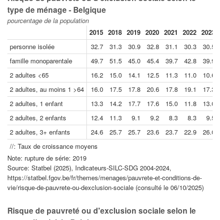
type de ménage - Belgique
pourcentage de la population
2015
2018
2019
2020
2021
2022
2023
personne isolée
32.7
31.3
30.9
32.8
31.1
30.3
30.5
famille monoparentale
49.7
51.5
45.0
45.4
39.7
42.8
39.9
2 adultes <65
16.2
15.0
14.1
12.5
11.3
11.0
10.6
2 adultes, au moins 1 >64
16.0
17.5
17.8
20.6
17.8
19.1
17.3
2 adultes, 1 enfant
13.3
14.2
17.7
17.6
15.0
11.8
13.0
2 adultes, 2 enfants
12.4
11.3
9.1
9.2
8.3
8.3
9.5
2 adultes, 3+ enfants
24.6
25.7
25.7
23.6
23.7
22.9
26.0
//: Taux de croissance moyens
Note: rupture de série: 2019
Source: Statbel (2025), Indicateurs-SILC-SDG 2004-2024,
https://statbel.fgov.be/fr/themes/menages/pauvrete-et-conditions-de-
vie/risque-de-pauvrete-ou-dexclusion-sociale (consulté le 06/10/2025)
Risque de pauvreté ou d'exclusion sociale selon le