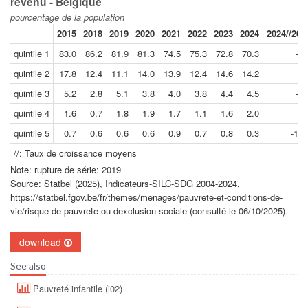
revenu - Belgique
pourcentage de la population
2015
2018
2019
2020
2021
2022
2023
2024
2024//201
quintile 1
83.0
86.2
81.9
81.3
74.5
75.3
72.8
70.3
-3.
quintile 2
17.8
12.4
11.1
14.0
13.9
12.4
14.6
14.2
5.
quintile 3
5.2
2.8
5.1
3.8
4.0
3.8
4.4
4.5
-2.
quintile 4
1.6
0.7
1.8
1.9
1.7
1.1
1.6
2.0
2.
quintile 5
0.7
0.6
0.6
0.6
0.9
0.7
0.8
0.3
-12.
//: Taux de croissance moyens
Note: rupture de série: 2019
Source: Statbel (2025), Indicateurs-SILC-SDG 2004-2024,
https://statbel.fgov.be/fr/themes/menages/pauvrete-et-conditions-de-
vie/risque-de-pauvrete-ou-dexclusion-sociale (consulté le 06/10/2025)
download
See also
Pauvreté infantile (i02)