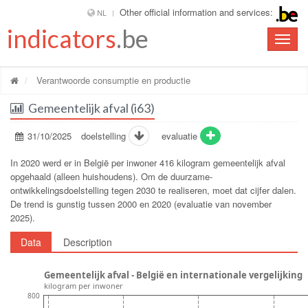
Other official information and services:
NL
indicators
.be
Toggle
naviga
Verantwoorde consumptie en productie
Gemeentelijk afval (i63)
31/10/2025
doelstelling
evaluatie
In 2020 werd er in België per inwoner 416 kilogram gemeentelijk afval
opgehaald (alleen huishoudens). Om de duurzame-
ontwikkelingsdoelstelling tegen 2030 te realiseren, moet dat cijfer dalen.
De trend is gunstig tussen 2000 en 2020 (evaluatie van november
2025).
Data
Description
Gemeentelijk afval - België en internationale vergelijking
kilogram per inwoner
800