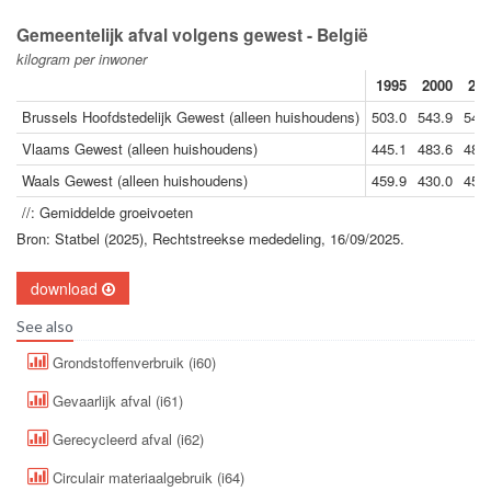
Gemeentelijk afval volgens gewest - België
kilogram per inwoner
1995
2000
200
Brussels Hoofdstedelijk Gewest (alleen huishoudens)
503.0
543.9
549
Vlaams Gewest (alleen huishoudens)
445.1
483.6
487
Waals Gewest (alleen huishoudens)
459.9
430.0
458
//: Gemiddelde groeivoeten
Bron: Statbel (2025), Rechtstreekse mededeling, 16/09/2025.
download
See also
Grondstoffenverbruik (i60)
Gevaarlijk afval (i61)
Gerecycleerd afval (i62)
Circulair materiaalgebruik (i64)