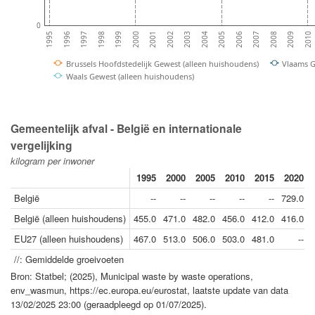
0
2006
1999
2010
2003
1996
2007
2000
2004
1997
2008
2001
2005
1998
2009
2002
1995
Brussels Hoofdstedelijk Gewest (alleen huishoudens)
Vlaams G
Waals Gewest (alleen huishoudens)
Gemeentelijk afval - België en internationale
vergelijking
kilogram per inwoner
1995
2000
2005
2010
2015
2020
België
--
--
--
--
--
729.0
België (alleen huishoudens)
455.0
471.0
482.0
456.0
412.0
416.0
EU27 (alleen huishoudens)
467.0
513.0
506.0
503.0
481.0
--
//: Gemiddelde groeivoeten
Bron: Statbel; (2025), Municipal waste by waste operations,
env_wasmun, https://ec.europa.eu/eurostat, laatste update van data
13/02/2025 23:00 (geraadpleegd op 01/07/2025).