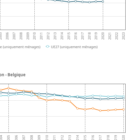
2010
2017
2011
2018
005
2012
2019
2006
2013
2020
2007
2014
2021
2008
2015
2022
2009
2016
2023
ue (uniquement ménages)
UE27 (uniquement ménages)
on - Belgique
2013
2006
2017
2010
2014
2007
2018
2011
004
2015
2008
2019
2012
2005
2016
2009
2020