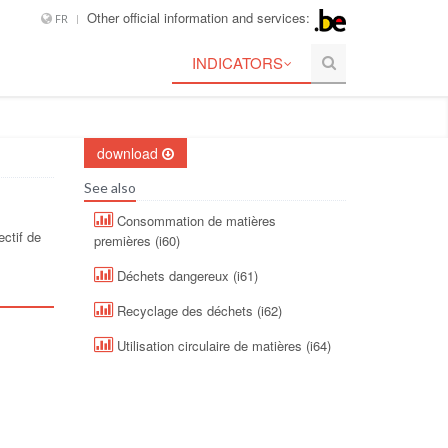
Other official information and services:
FR
INDICATORS
download
See also
Consommation de matières
ctif de
premières (i60)
Déchets dangereux (i61)
Recyclage des déchets (i62)
Utilisation circulaire de matières (i64)