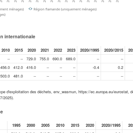
uement ménages)
Région flamande (uniquement ménages)
es)
n internationale
2010
2015
2020
2021
2022
2023
2020//1995
2020//2015
20
--
--
729.0
755.0
690.0
689.0
--
--
456.0
412.0
416.0
--
--
--
-0.4
0.2
503.0
481.0
--
--
--
--
--
--
ype d'exploitation des déchets, env_wasmun, https://ec.europa.eu/eurostat, d
7/2025).
ue
1995
2000
2005
2010
2015
2020
2020//1995
20