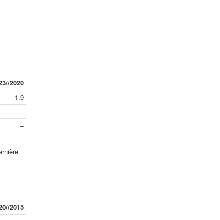
23//2020
-1.9
--
--
ernière
20//2015