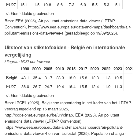
EU27
15.1
11.5
10.8
8.6
7.3
6.9
5.5
5.3
5.1
//: Gemiddelde groeivoeten
Bron: EEA (2025), Air pollutant emissions data viewer (LRTAP
Convention), https://www.eea.europa.eu/data-and-maps/dashboards/air-
pollutant-emissions-data-viewer-4 (geraadpleegd op 19/09/2025).
Uitstoot van stikstofoxiden - België en internationale
vergelijking
kilogram NO2 per inwoner
1990
2000
2005
2010
2015
2017
2020
2022
2023
2023/
België
43.1
35.4
31.7
23.3
18.0
15.8
12.3
11.3
10.5
EU27
36.0
26.7
24.7
19.4
16.4
15.5
12.4
11.9
11.3
//: Gemiddelde groeivoeten
Bron: IRCEL (2025), Belgische rapportering in het kader van het LRTAP-
verdrag ingediend op 15 maart 2025,
http://cdr.eionet.europa.eu/be/un/clrtap, EEA (2025), Air pollutant
emissions data viewer (LRTAP Convention),
https://www.eea.europa.eu/data-and-maps/dashboards/air-pollutant-
emissions-data-viewer-4 en van Eurostat (2025), Population change -