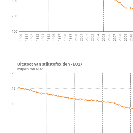
300
200
100
2003
1996
2009
2002
1995
2008
2001
1994
2007
2000
1993
2006
1999
1992
2005
1998
1991
2004
1997
201
1990
Uitstoot van stikstofoxiden - EU27
miljoen ton NO2
20
15
10
5