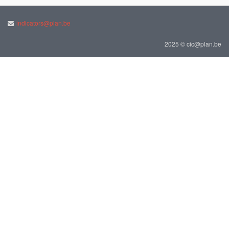
indicators@plan.be
2025 © cic@plan.be