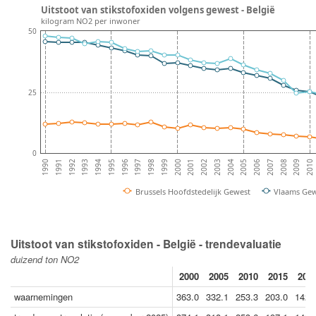
Uitstoot van stikstofoxiden volgens gewest - België
kilogram NO2 per inwoner
50
25
0
2009
2007
2005
2003
2001
1999
1997
1995
1993
1991
2010
2008
2006
2004
2002
2000
1998
1996
1994
1992
1990
Brussels Hoofdstedelijk Gewest
Vlaams Ge
Uitstoot van stikstofoxiden - België - trendevaluatie
duizend ton NO2
2000
2005
2010
2015
202
waarnemingen
363.0
332.1
253.3
203.0
142.