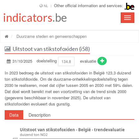
Other official information and services:
NL
indicators
.be
Toggle
naviga
Duurzame steden en gemeenschappen
Uitstoot van stikstofoxiden (i58)
31/10/2025
doelstelling
evaluatie
134.8
In 2023 bedroeg de uitstoot van stikstofoxiden in België 123,3 duizend
ton stikstofdioxide. Om de duurzame-ontwikkelingsdoelstelling tegen
2030 te realiseren, moet dat cijfer tussen 2005 en 2030 met 59% dalen.
Dat doel wordt bereikt met een voortzetting van de trend sinds 2000
(gegevens beschikbaar in november 2025). De uitstoot van
stikstofoxiden evolueert dus gunstig.
Data
Description
Uitstoot van stikstofoxiden - België - trendevaluatie
duizend ton NO2