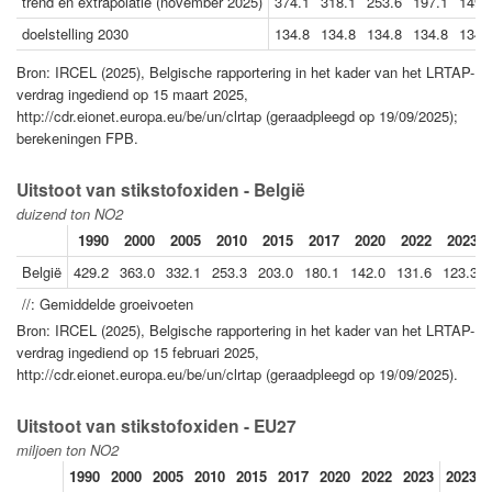
trend en extrapolatie (november 2025)
374.1
318.1
253.6
197.1
149.
doelstelling 2030
134.8
134.8
134.8
134.8
134.
Bron: IRCEL (2025), Belgische rapportering in het kader van het LRTAP-
verdrag ingediend op 15 maart 2025,
http://cdr.eionet.europa.eu/be/un/clrtap (geraadpleegd op 19/09/2025);
berekeningen FPB.
Uitstoot van stikstofoxiden - België
duizend ton NO2
1990
2000
2005
2010
2015
2017
2020
2022
2023
België
429.2
363.0
332.1
253.3
203.0
180.1
142.0
131.6
123.3
//: Gemiddelde groeivoeten
Bron: IRCEL (2025), Belgische rapportering in het kader van het LRTAP-
verdrag ingediend op 15 februari 2025,
http://cdr.eionet.europa.eu/be/un/clrtap (geraadpleegd op 19/09/2025).
Uitstoot van stikstofoxiden - EU27
miljoen ton NO2
1990
2000
2005
2010
2015
2017
2020
2022
2023
2023//