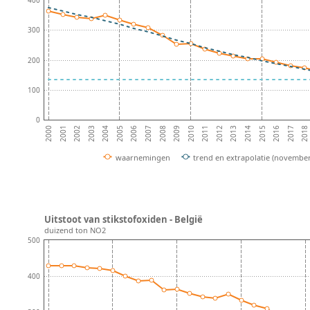
400
300
200
100
0
2004
2008
2012
2001
2016
2005
2009
2013
2002
2017
2006
2010
2014
2003
2018
2007
2011
2000
2015
waarnemingen
trend en extrapolatie (november
Uitstoot van stikstofoxiden - België
duizend ton NO2
500
400