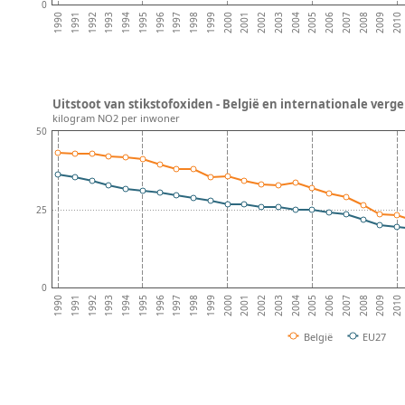
0
2009
2007
2005
2003
2001
1999
1997
1995
1993
1991
2010
2008
2006
2004
2002
2000
1998
1996
1994
1992
1990
Uitstoot van stikstofoxiden - België en internationale verge
kilogram NO2 per inwoner
50
25
0
2009
2007
2005
2003
2001
1999
1997
1995
1993
1991
2010
2008
2006
2004
2002
2000
1998
1996
1994
1992
1990
België
EU27