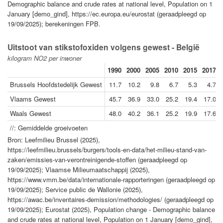
Demographic balance and crude rates at national level, Population on 1
January [demo_gind], https://ec.europa.eu/eurostat (geraadpleegd op
19/09/2025); berekeningen FPB.
Uitstoot van stikstofoxiden volgens gewest - België
kilogram NO2 per inwoner
1990
2000
2005
2010
2015
2017
Brussels Hoofdstedelijk Gewest
11.7
10.2
9.8
6.7
5.3
4.7
Vlaams Gewest
45.7
36.9
33.0
25.2
19.4
17.0
Waals Gewest
48.0
40.2
36.1
25.2
19.9
17.6
//: Gemiddelde groeivoeten
Bron: Leefmilieu Brussel (2025),
https://leefmilieu.brussels/burgers/tools-en-data/het-milieu-stand-van-
zaken/emissies-van-verontreinigende-stoffen (geraadpleegd op
19/09/2025); Vlaamse Milieumaatschappij (2025),
https://www.vmm.be/data/internationale-rapporteringen (geraadpleegd op
19/09/2025); Service public de Wallonie (2025),
https://awac.be/inventaires-demission/methodologies/ (geraadpleegd op
19/09/2025); Eurostat (2025), Population change - Demographic balance
and crude rates at national level, Population on 1 January [demo_gind],