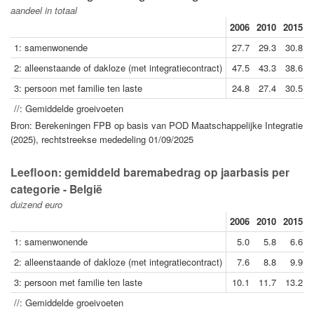
aandeel in totaal
2006
2010
2015
1: samenwonende
27.7
29.3
30.8
2: alleenstaande of dakloze (met integratiecontract)
47.5
43.3
38.6
3: persoon met familie ten laste
24.8
27.4
30.5
//: Gemiddelde groeivoeten
Bron: Berekeningen FPB op basis van POD Maatschappelijke Integratie
(2025), rechtstreekse mededeling 01/09/2025
Leefloon: gemiddeld baremabedrag op jaarbasis per
categorie - België
duizend euro
2006
2010
2015
1: samenwonende
5.0
5.8
6.6
2: alleenstaande of dakloze (met integratiecontract)
7.6
8.8
9.9
3: persoon met familie ten laste
10.1
11.7
13.2
//: Gemiddelde groeivoeten