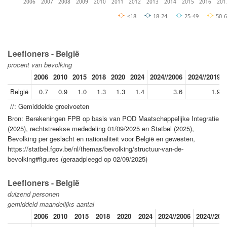
2006
2007
2008
2009
2010
2011
2012
2013
2014
2015
2016
201
<18
18-24
25-49
50-
Leefloners - België
procent van bevolking
2006
2010
2015
2018
2020
2024
2024//2006
2024//2019
België
0.7
0.9
1.0
1.3
1.3
1.4
3.6
1.9
//: Gemiddelde groeivoeten
Bron: Berekeningen FPB op basis van POD Maatschappelijke Integratie
(2025), rechtstreekse mededeling 01/09/2025 en Statbel (2025),
Bevolking per geslacht en nationaliteit voor België en gewesten,
https://statbel.fgov.be/nl/themas/bevolking/structuur-van-de-
bevolking#figures (geraadpleegd op 02/09/2025)
Leefloners - België
duizend personen
gemiddeld maandelijks aantal
2006
2010
2015
2018
2020
2024
2024//2006
2024//201