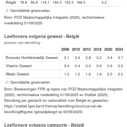
België
78.8
95.6
116.1
144.3
153.3
166.0
4.2
2.
//: Gemiddelde groeivoeten
Bron: POD Maatschappelijke Integratie (2025), rechtstreekse
mededeling 01/09/2025
Leefloners volgens gewest - België
procent van bevolking
2006
2010
2015
2018
2020
2024
Brussels Hoofdstedelijk Gewest
2.1
2.4
2.8
3.2
3.4
3.7
Vlaams Gewest
0.4
0.4
0.4
0.6
0.6
0.6
Waals Gewest
1.0
1.2
1.6
1.9
2.0
2.0
//: Gemiddelde groeivoeten
Bron: Berekeningen FPB op basis van POD Maatschappelijke Integratie
(2025), rechtstreekse mededeling 01/09/2025 en Statbel (2025),
Bevolking per geslacht en nationaliteit voor België en gewesten,
https://statbel.fgov.be/nl/themas/bevolking/structuur-van-de-
bevolking#figures (geraadpleegd op 02/09/2025)
Leefloners volgens categorie - België