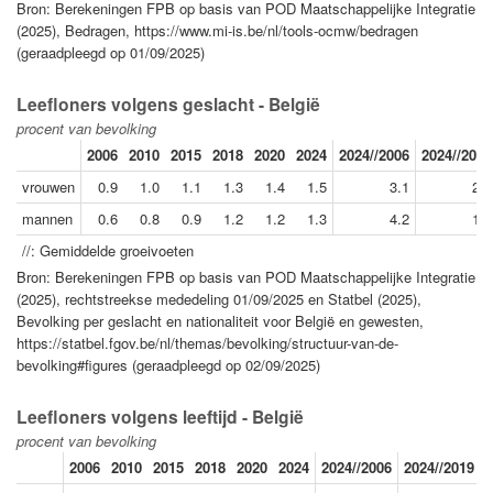
Bron: Berekeningen FPB op basis van POD Maatschappelijke Integratie
(2025), Bedragen, https://www.mi-is.be/nl/tools-ocmw/bedragen
(geraadpleegd op 01/09/2025)
Leefloners volgens geslacht - België
procent van bevolking
2006
2010
2015
2018
2020
2024
2024//2006
2024//2019
vrouwen
0.9
1.0
1.1
1.3
1.4
1.5
3.1
2.2
mannen
0.6
0.8
0.9
1.2
1.2
1.3
4.2
1.7
//: Gemiddelde groeivoeten
Bron: Berekeningen FPB op basis van POD Maatschappelijke Integratie
(2025), rechtstreekse mededeling 01/09/2025 en Statbel (2025),
Bevolking per geslacht en nationaliteit voor België en gewesten,
https://statbel.fgov.be/nl/themas/bevolking/structuur-van-de-
bevolking#figures (geraadpleegd op 02/09/2025)
Leefloners volgens leeftijd - België
procent van bevolking
2006
2010
2015
2018
2020
2024
2024//2006
2024//2019