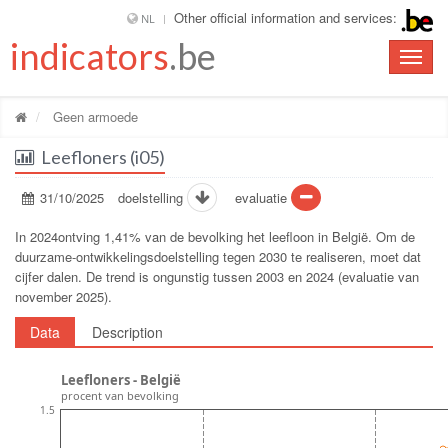
Other official information and services:
NL
indicators
.be
Toggle
naviga
Geen armoede
Leefloners (i05)
31/10/2025
doelstelling
evaluatie
In 2024ontving 1,41% van de bevolking het leefloon in België. Om de
duurzame-ontwikkelingsdoelstelling tegen 2030 te realiseren, moet dat
cijfer dalen. De trend is ongunstig tussen 2003 en 2024 (evaluatie van
november 2025).
Data
Description
Leefloners - België
procent van bevolking
1.5