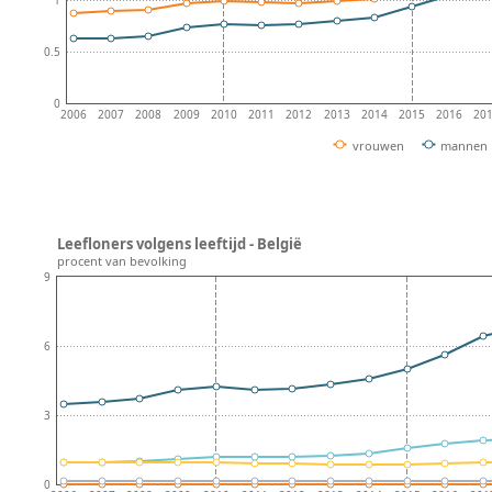
0.5
0
2006
2007
2008
2009
2010
2011
2012
2013
2014
2015
2016
20
vrouwen
mannen
Leefloners volgens leeftijd - België
procent van bevolking
9
6
3
0