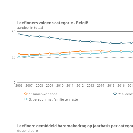
Leefloners volgens categorie - België
aandeel in totaal
50
25
0
2006
2007
2008
2009
2010
2011
2012
2013
2014
2015
2016
20
1: samenwonende
2: alleen
3: persoon met familie ten laste
Leefloon: gemiddeld baremabedrag op jaarbasis per categori
duizend euro