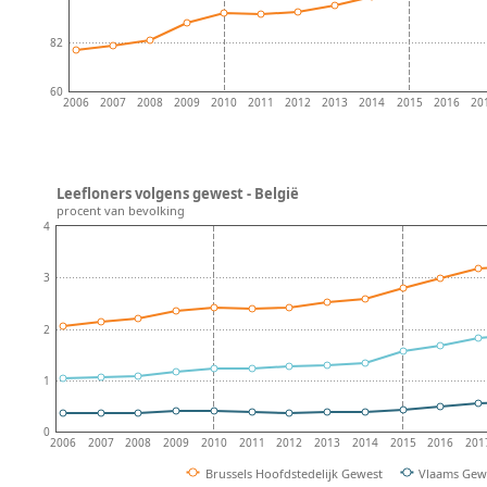
82
60
2006
2007
2008
2009
2010
2011
2012
2013
2014
2015
2016
20
Leefloners volgens gewest - België
procent van bevolking
4
3
2
1
0
2006
2007
2008
2009
2010
2011
2012
2013
2014
2015
2016
201
Brussels Hoofdstedelijk Gewest
Vlaams Gew