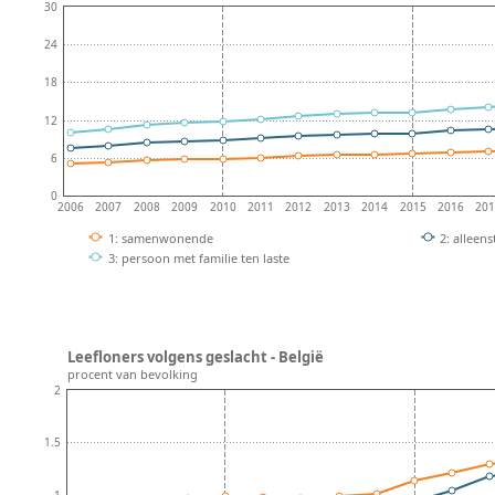
30
24
18
12
6
0
2006
2007
2008
2009
2010
2011
2012
2013
2014
2015
2016
20
1: samenwonende
2: alleen
3: persoon met familie ten laste
Leefloners volgens geslacht - België
procent van bevolking
2
1.5
1