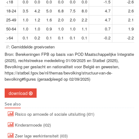
<18
0.0
0.0
0.0
0.0
0.0
0.0
-1.5
-2.6
18-24
3.5
4.2
5.0
6.8
7.5
8.0
4.7
2.6
25-49
1.0
1.2
1.6
2.0
2.0
2.2
4.7
2.1
50-64
1.0
1.0
0.9
1.0
1.0
1.1
0.7
1.9
>64
0.1
0.2
0.1
0.1
0.1
0.1
-0.2
-2.2
//: Gemiddelde groeivoeten
Bron: Berekeningen FPB op basis van POD Maatschappelijke Integratie
(2025), rechtstreekse mededeling 01/09/2025 en Statbel (2025),
Bevolking per geslacht en nationaliteit voor België en gewesten,
https://statbel.fgov.be/nl/themas/bevolking/structuur-van-de-
bevolking#figures (geraadpleegd op 02/09/2025)
download
See also
Risico op armoede of sociale uitsluiting (i01)
Kinderarmoede (i02)
Zeer lage werkintensiteit (i03)