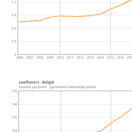
1.2
0.9
0.6
0.3
0
2006
2007
2008
2009
2010
2011
2012
2013
2014
2015
2016
20
Leefloners - België
duizend personen - gemiddeld maandelijks aantal
170
148
126
104