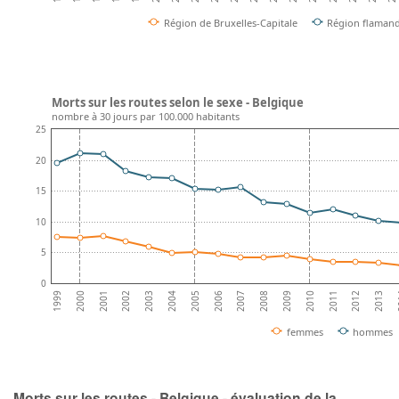
Région de Bruxelles-Capitale
Région flaman
Morts sur les routes selon le sexe - Belgique
nombre à 30 jours par 100.000 habitants
25
20
15
10
5
0
2001
2004
2007
2010
2013
2000
2003
2006
2009
2012
1999
2002
2005
2008
2011
2
femmes
hommes
Morts sur les routes - Belgique - évaluation de la