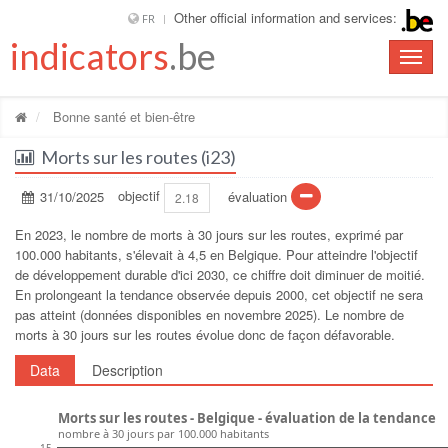
Other official information and services:
FR
indicators
.be
Toggle
naviga
Bonne santé et bien-être
Morts sur les routes (i23)
31/10/2025
objectif
évaluation
2.18
En 2023, le nombre de morts à 30 jours sur les routes, exprimé par
100.000 habitants, s'élevait à 4,5 en Belgique. Pour atteindre l'objectif
de développement durable d'ici 2030, ce chiffre doit diminuer de moitié.
En prolongeant la tendance observée depuis 2000, cet objectif ne sera
pas atteint (données disponibles en novembre 2025). Le nombre de
morts à 30 jours sur les routes évolue donc de façon défavorable.
Data
Description
Morts sur les routes - Belgique - évaluation de la tendance
nombre à 30 jours par 100.000 habitants