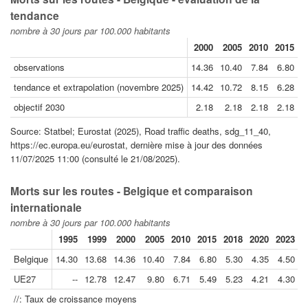
tendance
nombre à 30 jours par 100.000 habitants
2000
2005
2010
2015
2
observations
14.36
10.40
7.84
6.80
4
tendance et extrapolation (novembre 2025)
14.42
10.72
8.15
6.28
4
objectif 2030
2.18
2.18
2.18
2.18
2
Source: Statbel; Eurostat (2025), Road traffic deaths, sdg_11_40,
https://ec.europa.eu/eurostat, dernière mise à jour des données
11/07/2025 11:00 (consulté le 21/08/2025).
Morts sur les routes - Belgique et comparaison
internationale
nombre à 30 jours par 100.000 habitants
1995
1999
2000
2005
2010
2015
2018
2020
2023
2
Belgique
14.30
13.68
14.36
10.40
7.84
6.80
5.30
4.35
4.50
UE27
--
12.78
12.47
9.80
6.71
5.49
5.23
4.21
4.30
//: Taux de croissance moyens