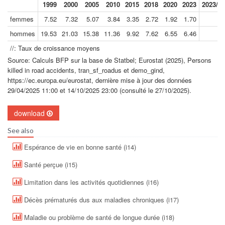
1999
2000
2005
2010
2015
2018
2020
2023
2023//1
femmes
7.52
7.32
5.07
3.84
3.35
2.72
1.92
1.70
-
hommes
19.53
21.03
15.38
11.36
9.92
7.62
6.55
6.46
-
//: Taux de croissance moyens
Source: Calculs BFP sur la base de Statbel; Eurostat (2025), Persons
killed in road accidents, tran_sf_roadus et demo_gind,
https://ec.europa.eu/eurostat, dernière mise à jour des données
29/04/2025 11:00 et 14/10/2025 23:00 (consulté le 27/10/2025).
download
See also
Espérance de vie en bonne santé (i14)
Santé perçue (i15)
Limitation dans les activités quotidiennes (i16)
Décès prématurés dus aux maladies chroniques (i17)
Maladie ou problème de santé de longue durée (i18)