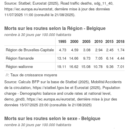
Source: Statbel; Eurostat (2025), Road traffic deaths, sdg_11_40,
https://ec.europa.eu/eurostat, dernière mise à jour des données
11/07/2025 11:00 (consulté le 21/08/2025).
Morts sur les routes selon la Région - Belgique
nombre à 30 jours par 100.000 habitants
1995
2000
2005
2010
2015
2018
Région de Bruxelles-Capitale
4.73
4.59
3.08
2.94
2.45
1.74
Région flamande
13.14
14.66
9.73
7.05
6.14
4.44
Région wallonne
19.11
16.62
15.08
10.78
9.36
7.01
//: Taux de croissance moyens
Source: Calculs BFP sur la base de Statbel (2025), Mobilité/Accidents
de la circulation, https://statbel.fgov.be et Eurostat (2025), Population
change - Demographic balance and crude rates at national level,
demo_gind3, https://ec.europa.eu/eurostat, dernière mise à jour des
données 15/07/2025 23:00 (consultés le 21/08/2025)
Morts sur les routes selon le sexe - Belgique
nombre à 30 jours par 100.000 habitants