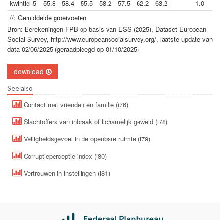
kwintiel 5
55.8
58.4
55.5
58.2
57.5
62.2
63.2
1.0
//: Gemiddelde groeivoeten
Bron: Berekeningen FPB op basis van ESS (2025), Dataset European
Social Survey, http://www.europeansocialsurvey.org/, laatste update van
data 02/06/2025 (geraadpleegd op 01/10/2025)
download
See also
Contact met vrienden en familie (i76)
Slachtoffers van inbraak of lichamelijk geweld (i78)
Veiligheidsgevoel in de openbare ruimte (i79)
Corruptieperceptie-index (i80)
Vertrouwen in instellingen (i81)