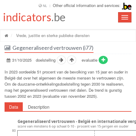
Other official information and services:
NL
indicators
.be
Toggle
naviga
Vrede, justitie en sterke publieke diensten
Gegeneraliseerd vertrouwen (i77)
31/10/2025
doelstelling
evaluatie
In 2023 oordeelde 51 procent van de bevolking van 15 jaar en ouder in
België dat over het algemeen de meeste mensen te vertrouwen zijn.
Om de duurzame-ontwikkelingsdoelstelling tegen 2030 te realiseren,
mag het gegeneraliseerd vertrouwen niet dalen. De trend is gunstig
tussen 2002 en 2023 (evaluatie van november 2025).
Data
Description
Gegeneraliseerd vertrouwen - België en internationale verg
score van minstens 6 op schaal 0-10 - procent van 15-jarigen en ouder
80