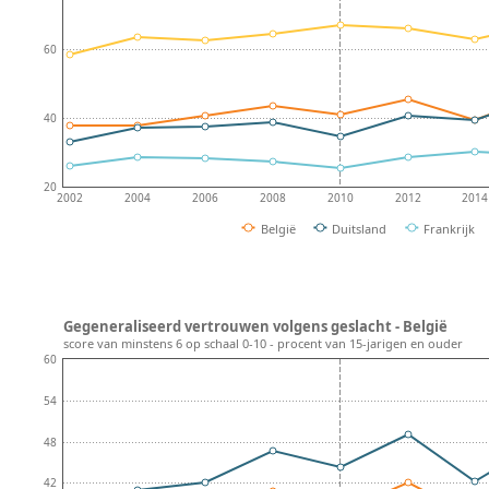
60
40
20
2002
2004
2006
2008
2010
2012
2014
België
Duitsland
Frankrijk
Gegeneraliseerd vertrouwen volgens geslacht - België
score van minstens 6 op schaal 0-10 - procent van 15-jarigen en ouder
60
54
48
42