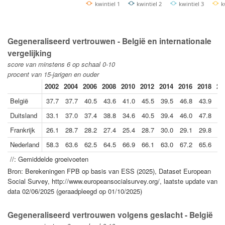
kwintiel 1
kwintiel 2
kwintiel 3
k
Gegeneraliseerd vertrouwen - België en internationale
vergelijking
score van minstens 6 op schaal 0-10
procent van 15-jarigen en ouder
2002
2004
2006
2008
2010
2012
2014
2016
2018
20
België
37.7
37.7
40.5
43.6
41.0
45.5
39.5
46.8
43.9
51
Duitsland
33.1
37.0
37.4
38.8
34.6
40.5
39.4
46.0
47.8
34
Frankrijk
26.1
28.7
28.2
27.4
25.4
28.7
30.0
29.1
29.8
31
Nederland
58.3
63.6
62.5
64.5
66.9
66.1
63.0
67.2
65.6
72
//: Gemiddelde groeivoeten
Bron: Berekeningen FPB op basis van ESS (2025), Dataset European
Social Survey, http://www.europeansocialsurvey.org/, laatste update van
data 02/06/2025 (geraadpleegd op 01/10/2025)
Gegeneraliseerd vertrouwen volgens geslacht - België