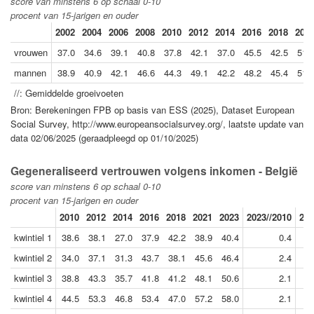
score van minstens 6 op schaal 0-10
procent van 15-jarigen en ouder
2002
2004
2006
2008
2010
2012
2014
2016
2018
202
vrouwen
37.0
34.6
39.1
40.8
37.8
42.1
37.0
45.5
42.5
51.
mannen
38.9
40.9
42.1
46.6
44.3
49.1
42.2
48.2
45.4
51.
//: Gemiddelde groeivoeten
Bron: Berekeningen FPB op basis van ESS (2025), Dataset European
Social Survey, http://www.europeansocialsurvey.org/, laatste update van
data 02/06/2025 (geraadpleegd op 01/10/2025)
Gegeneraliseerd vertrouwen volgens inkomen - België
score van minstens 6 op schaal 0-10
procent van 15-jarigen en ouder
2010
2012
2014
2016
2018
2021
2023
2023//2010
202
kwintiel 1
38.6
38.1
27.0
37.9
42.2
38.9
40.4
0.4
kwintiel 2
34.0
37.1
31.3
43.7
38.1
45.6
46.4
2.4
kwintiel 3
38.8
43.3
35.7
41.8
41.2
48.1
50.6
2.1
kwintiel 4
44.5
53.3
46.8
53.4
47.0
57.2
58.0
2.1