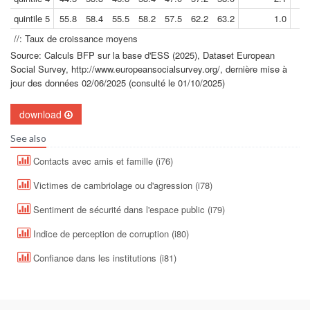
quintile 5
55.8
58.4
55.5
58.2
57.5
62.2
63.2
1.0
//: Taux de croissance moyens
Source: Calculs BFP sur la base d'ESS (2025), Dataset European
Social Survey, http://www.europeansocialsurvey.org/, dernière mise à
jour des données 02/06/2025 (consulté le 01/10/2025)
download
See also
Contacts avec amis et famille (i76)
Victimes de cambriolage ou d'agression (i78)
Sentiment de sécurité dans l'espace public (i79)
Indice de perception de corruption (i80)
Confiance dans les institutions (i81)