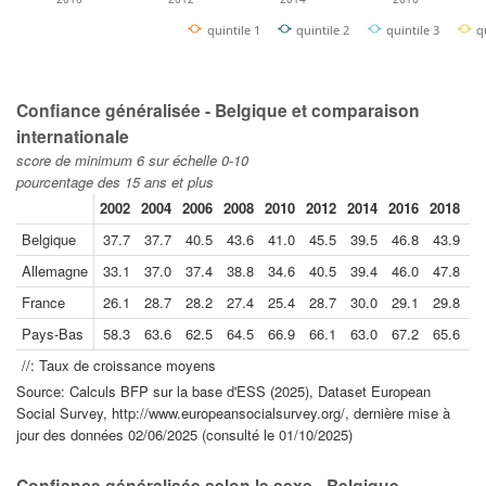
quintile 1
quintile 2
quintile 3
q
Confiance généralisée - Belgique et comparaison
internationale
score de minimum 6 sur échelle 0-10
pourcentage des 15 ans et plus
2002
2004
2006
2008
2010
2012
2014
2016
2018
20
Belgique
37.7
37.7
40.5
43.6
41.0
45.5
39.5
46.8
43.9
5
Allemagne
33.1
37.0
37.4
38.8
34.6
40.5
39.4
46.0
47.8
3
France
26.1
28.7
28.2
27.4
25.4
28.7
30.0
29.1
29.8
3
Pays-Bas
58.3
63.6
62.5
64.5
66.9
66.1
63.0
67.2
65.6
7
//: Taux de croissance moyens
Source: Calculs BFP sur la base d'ESS (2025), Dataset European
Social Survey, http://www.europeansocialsurvey.org/, dernière mise à
jour des données 02/06/2025 (consulté le 01/10/2025)
Confiance généralisée selon le sexe - Belgique