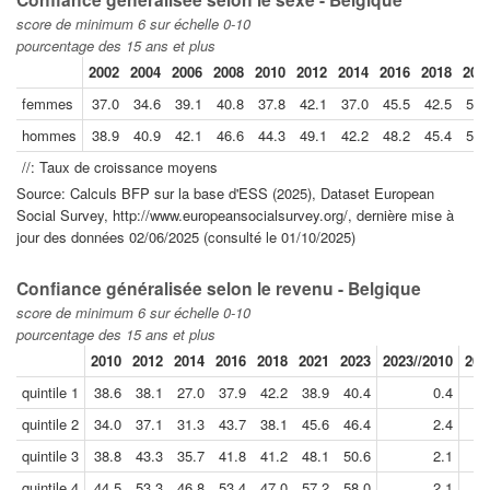
score de minimum 6 sur échelle 0-10
pourcentage des 15 ans et plus
2002
2004
2006
2008
2010
2012
2014
2016
2018
202
femmes
37.0
34.6
39.1
40.8
37.8
42.1
37.0
45.5
42.5
51.
hommes
38.9
40.9
42.1
46.6
44.3
49.1
42.2
48.2
45.4
51.
//: Taux de croissance moyens
Source: Calculs BFP sur la base d'ESS (2025), Dataset European
Social Survey, http://www.europeansocialsurvey.org/, dernière mise à
jour des données 02/06/2025 (consulté le 01/10/2025)
Confiance généralisée selon le revenu - Belgique
score de minimum 6 sur échelle 0-10
pourcentage des 15 ans et plus
2010
2012
2014
2016
2018
2021
2023
2023//2010
202
quintile 1
38.6
38.1
27.0
37.9
42.2
38.9
40.4
0.4
quintile 2
34.0
37.1
31.3
43.7
38.1
45.6
46.4
2.4
quintile 3
38.8
43.3
35.7
41.8
41.2
48.1
50.6
2.1
quintile 4
44.5
53.3
46.8
53.4
47.0
57.2
58.0
2.1