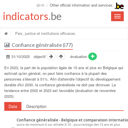
Other official information and services:
FR
indicators
.be
Toggle
naviga
Paix, justice et institutions efficaces
Confiance généralisée (i77)
31/10/2025
objectif
évaluation
En 2023, la part de la population âgée de 15 ans et plus en Belgique qui
estimait quʹen général, on peut faire confiance à la plupart des
personnes sʹélevait à 51%. Afin dʹatteindre lʹobjectif du développement
durable dʹici 2030, la confiance généralisée ne doit pas diminuer. La
tendance entre 2002 et 2023 est favorable (évaluation de novembre
2025).
Data
Description
Confiance généralisée - Belgique et comparaison internati
score de minimum 6 sur échelle 0-10 - pourcentage des 15 ans et plus