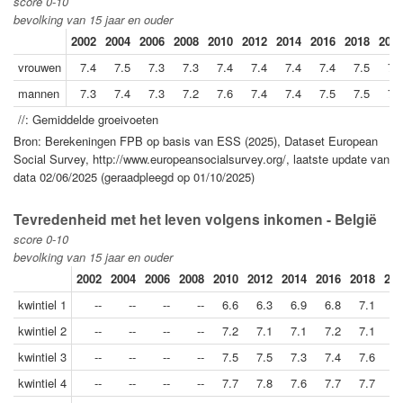
score 0-10
bevolking van 15 jaar en ouder
2002
2004
2006
2008
2010
2012
2014
2016
2018
202
vrouwen
7.4
7.5
7.3
7.3
7.4
7.4
7.4
7.4
7.5
7.
mannen
7.3
7.4
7.3
7.2
7.6
7.4
7.4
7.5
7.5
7.
//: Gemiddelde groeivoeten
Bron: Berekeningen FPB op basis van ESS (2025), Dataset European
Social Survey, http://www.europeansocialsurvey.org/, laatste update van
data 02/06/2025 (geraadpleegd op 01/10/2025)
Tevredenheid met het leven volgens inkomen - België
score 0-10
bevolking van 15 jaar en ouder
2002
2004
2006
2008
2010
2012
2014
2016
2018
202
kwintiel 1
--
--
--
--
6.6
6.3
6.9
6.8
7.1
6
kwintiel 2
--
--
--
--
7.2
7.1
7.1
7.2
7.1
7
kwintiel 3
--
--
--
--
7.5
7.5
7.3
7.4
7.6
7
kwintiel 4
--
--
--
--
7.7
7.8
7.6
7.7
7.7
7