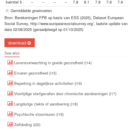
kwintiel 5
--
--
--
--
7.8
8.1
7.8
7.8
7.9
8
//: Gemiddelde groeivoeten
Bron: Berekeningen FPB op basis van ESS (2025), Dataset European
Social Survey, http://www.europeansocialsurvey.org/, laatste update van
data 02/06/2025 (geraadpleegd op 01/10/2025)
download
See also
Levensverwachting in goede gezondheid (i14)
Ervaren gezondheid (i15)
Beperking in dagelijkse activiteiten (i16)
Voortijdige sterfgevallen door chronische aandoeningen (i17)
Langdurige ziekte of aandoening (i18)
Psychische stoornissen (i19)
Zelfdoding (i20)