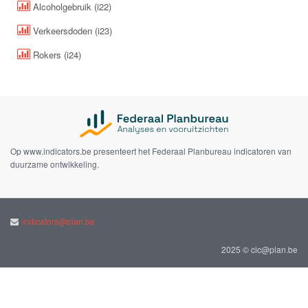
Alcoholgebruik (i22)
Verkeersdoden (i23)
Rokers (i24)
Op www.indicators.be presenteert het Federaal Planbureau indicatoren van
duurzame ontwikkeling.
indicators@plan.be
2025 © cic@plan.be