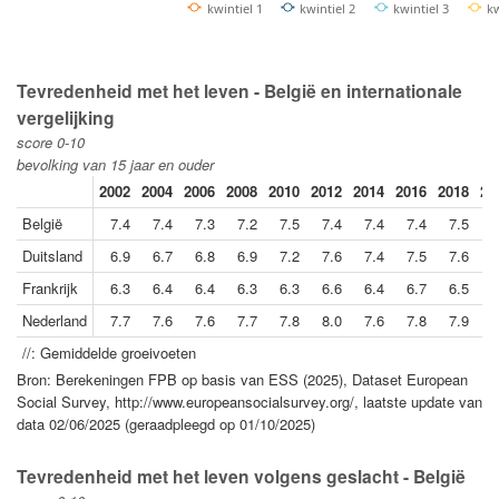
kwintiel 1
kwintiel 2
kwintiel 3
kw
Tevredenheid met het leven - België en internationale
vergelijking
score 0-10
bevolking van 15 jaar en ouder
2002
2004
2006
2008
2010
2012
2014
2016
2018
20
België
7.4
7.4
7.3
7.2
7.5
7.4
7.4
7.4
7.5
7
Duitsland
6.9
6.7
6.8
6.9
7.2
7.6
7.4
7.5
7.6
7
Frankrijk
6.3
6.4
6.4
6.3
6.3
6.6
6.4
6.7
6.5
7
Nederland
7.7
7.6
7.6
7.7
7.8
8.0
7.6
7.8
7.9
7
//: Gemiddelde groeivoeten
Bron: Berekeningen FPB op basis van ESS (2025), Dataset European
Social Survey, http://www.europeansocialsurvey.org/, laatste update van
data 02/06/2025 (geraadpleegd op 01/10/2025)
Tevredenheid met het leven volgens geslacht - België