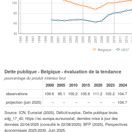
100
80
60
40
2012
2006
2000
2011
2005
1999
2010
2004
1998
2009
2003
1997
2008
2002
1996
2
2007
2001
1995
Belgique
UE27
Dette publique - Belgique - évaluation de la tendance
pourcentage du produit intérieur brut
2000
2005
2010
2015
2020
2023
2024
observations
109.6
95.1
100.2
105.6
111.2
103.2
104.7
projection (juin 2025)
--
--
--
--
--
--
104.7
1
Source: ICN; Eurostat (2025), Déficit/surplus, Dette publique brute,
sdg_17_40, https://ec.europa.eu/eurostat, dernière mise à jour des
données 22/04/2025 (consulté le 22/08/2025); BFP (2025), Perspectives
économiques 2025-2030. Juin 2025.