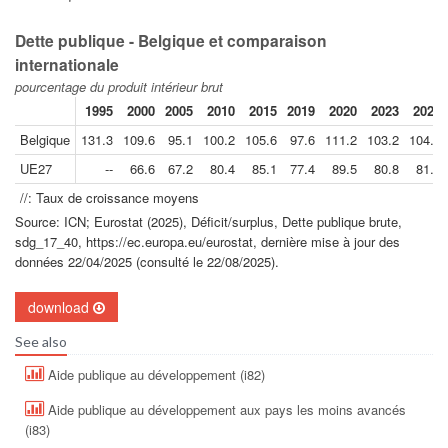
Dette publique - Belgique et comparaison
internationale
pourcentage du produit intérieur brut
1995
2000
2005
2010
2015
2019
2020
2023
2024
Belgique
131.3
109.6
95.1
100.2
105.6
97.6
111.2
103.2
104.7
UE27
--
66.6
67.2
80.4
85.1
77.4
89.5
80.8
81.0
//: Taux de croissance moyens
Source: ICN; Eurostat (2025), Déficit/surplus, Dette publique brute,
sdg_17_40, https://ec.europa.eu/eurostat, dernière mise à jour des
données 22/04/2025 (consulté le 22/08/2025).
download
See also
Aide publique au développement (i82)
Aide publique au développement aux pays les moins avancés
(i83)