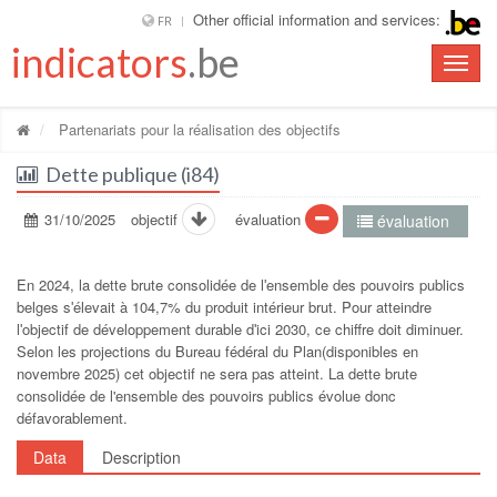
Other official information and services:
FR
indicators
.be
Toggle
naviga
Partenariats pour la réalisation des objectifs
Dette publique (i84)
31/10/2025
objectif
évaluation
évaluation
En 2024, la dette brute consolidée de lʹensemble des pouvoirs publics
belges sʹélevait à 104,7% du produit intérieur brut. Pour atteindre
lʹobjectif de développement durable dʹici 2030, ce chiffre doit diminuer.
Selon les projections du Bureau fédéral du Plan(disponibles en
novembre 2025) cet objectif ne sera pas atteint. La dette brute
consolidée de l'ensemble des pouvoirs publics évolue donc
défavorablement.
Data
Description