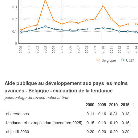
0.3
0.2
0.1
0
2012
2001
2013
2002
201
2003
2004
2005
2006
2007
2008
2009
2010
2011
2000
Belgique
UE27
Aide publique au développement aux pays les moins
avancés - Belgique - évaluation de la tendance
pourcentage du revenu national brut
2000
2005
2010
2015
20
observations
0.11
0.16
0.31
0.13
0.
tendance et extrapolation (novembre 2025)
0.15
0.19
0.19
0.16
0.
objectif 2030
0.20
0.20
0.20
0.20
0.