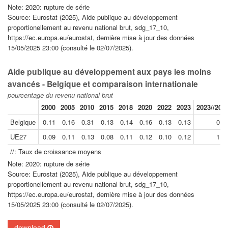
Note: 2020: rupture de série
Source: Eurostat (2025), Aide publique au développement
proportionellement au revenu national brut, sdg_17_10,
https://ec.europa.eu/eurostat, dernière mise à jour des données
15/05/2025 23:00 (consulté le 02/07/2025).
Aide publique au développement aux pays les moins
avancés - Belgique et comparaison internationale
pourcentage du revenu national brut
2000
2005
2010
2015
2018
2020
2022
2023
2023//200
Belgique
0.11
0.16
0.31
0.13
0.14
0.16
0.13
0.13
0.7
UE27
0.09
0.11
0.13
0.08
0.11
0.12
0.10
0.12
1.2
//: Taux de croissance moyens
Note: 2020: rupture de série
Source: Eurostat (2025), Aide publique au développement
proportionellement au revenu national brut, sdg_17_10,
https://ec.europa.eu/eurostat, dernière mise à jour des données
15/05/2025 23:00 (consulté le 02/07/2025).
download