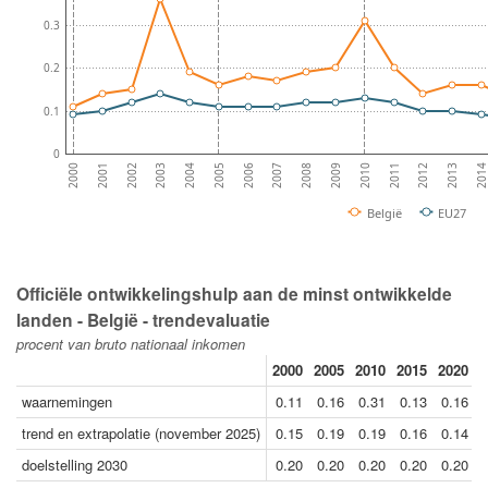
0.3
0.2
0.1
0
2012
2001
2013
2002
201
2003
2004
2005
2006
2007
2008
2009
2010
2011
2000
België
EU27
Officiële ontwikkelingshulp aan de minst ontwikkelde
landen - België - trendevaluatie
procent van bruto nationaal inkomen
2000
2005
2010
2015
2020
2
waarnemingen
0.11
0.16
0.31
0.13
0.16
trend en extrapolatie (november 2025)
0.15
0.19
0.19
0.16
0.14
doelstelling 2030
0.20
0.20
0.20
0.20
0.20