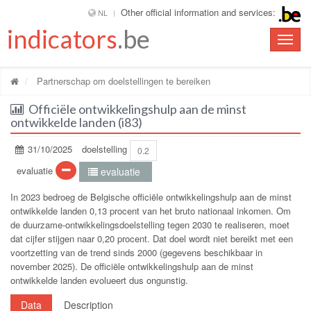
Other official information and services:
NL
indicators
.be
Toggle
naviga
Partnerschap om doelstellingen te bereiken
Officiële ontwikkelingshulp aan de minst
ontwikkelde landen (i83)
31/10/2025
doelstelling
0.2
evaluatie
evaluatie
In 2023 bedroeg de Belgische officiële ontwikkelingshulp aan de minst
ontwikkelde landen 0,13 procent van het bruto nationaal inkomen. Om
de duurzame-ontwikkelingsdoelstelling tegen 2030 te realiseren, moet
dat cijfer stijgen naar 0,20 procent. Dat doel wordt niet bereikt met een
voortzetting van de trend sinds 2000 (gegevens beschikbaar in
november 2025). De officiële ontwikkelingshulp aan de minst
ontwikkelde landen evolueert dus ongunstig.
Data
Description