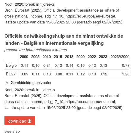
Noot: 2020: breuk in tijdreeks
Bron: Eurostat (2025), Official development assistance as share of
gross national income, sdg_17_10, https://ec.europa.eu/eurostat,
laatste update van data 15/05/2025 23:00 (geraadpleegd 02/07/2025).
Officiële ontwikkelingshulp aan de minst ontwikkelde
landen - België en internationale vergelijking
procent van bruto nationaal inkomen
2000
2005
2010
2015
2018
2020
2022
2023
2023//2000
België
0.11
0.16
0.31
0.13
0.14
0.16
0.13
0.13
0.73
EU27
0.09
0.11
0.13
0.08
0.11
0.12
0.10
0.12
1.26
//: Gemiddelde groeivoeten
Noot: 2020: breuk in tijdreeks
Bron: Eurostat (2025), Official development assistance as share of
gross national income, sdg_17_10, https://ec.europa.eu/eurostat,
laatste update van data 15/05/2025 23:00 (geraadpleegd 02/07/2025).
download
See also