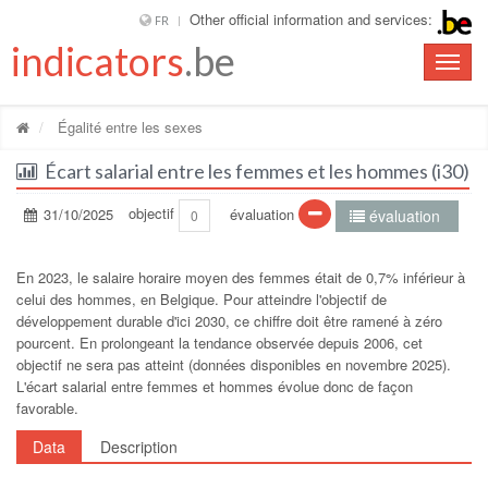
Other official information and services:
FR
indicators
.be
Toggle
naviga
Égalité entre les sexes
Écart salarial entre les femmes et les hommes (i30)
31/10/2025
objectif
évaluation
évaluation
0
En 2023, le salaire horaire moyen des femmes était de 0,7% inférieur à
celui des hommes, en Belgique. Pour atteindre l'objectif de
développement durable d'ici 2030, ce chiffre doit être ramené à zéro
pourcent. En prolongeant la tendance observée depuis 2006, cet
objectif ne sera pas atteint (données disponibles en novembre 2025).
L'écart salarial entre femmes et hommes évolue donc de façon
favorable.
Data
Description