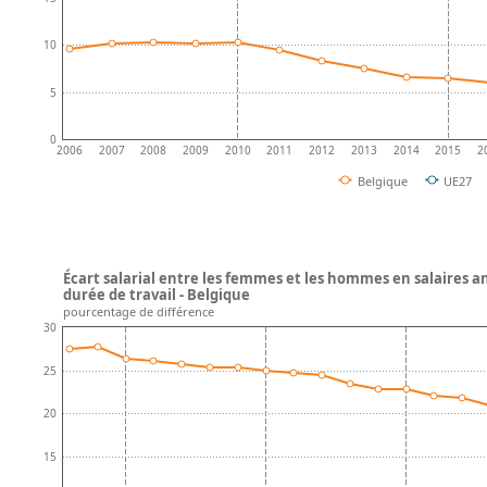
10
5
0
2006
2007
2008
2009
2010
2011
2012
2013
2014
2015
2
Belgique
UE27
Écart salarial entre les femmes et les hommes en salaires an
durée de travail - Belgique
pourcentage de différence
30
25
20
15