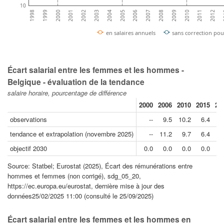
10
2000
2003
2006
2009
2012
1999
2002
2005
2008
2011
1998
2001
2004
2007
2010
2
en salaires annuels
sans correction pour
Écart salarial entre les femmes et les hommes -
Belgique - évaluation de la tendance
salaire horaire, pourcentage de différence
2000
2006
2010
2015
20
observations
--
9.5
10.2
6.4
3
tendance et extrapolation (novembre 2025)
--
11.2
9.7
6.4
2
objectif 2030
0.0
0.0
0.0
0.0
0
Source: Statbel; Eurostat (2025), Écart des rémunérations entre
hommes et femmes (non corrigé), sdg_05_20,
https://ec.europa.eu/eurostat, dernière mise à jour des
données25/02/2025 11:00 (consulté le 25/09/2025)
Écart salarial entre les femmes et les hommes en