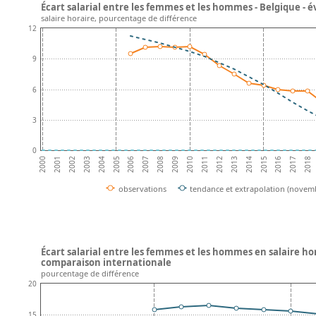
Écart salarial entre les femmes et les hommes - Belgique - 
salaire horaire, pourcentage de différence
12
9
6
3
0
2002
2007
2012
2017
2004
2009
2014
2001
2006
2011
2016
2003
2008
2013
2018
2000
2005
2010
2015
observations
tendance et extrapolation (novem
Écart salarial entre les femmes et les hommes en salaire ho
comparaison internationale
pourcentage de différence
20
15