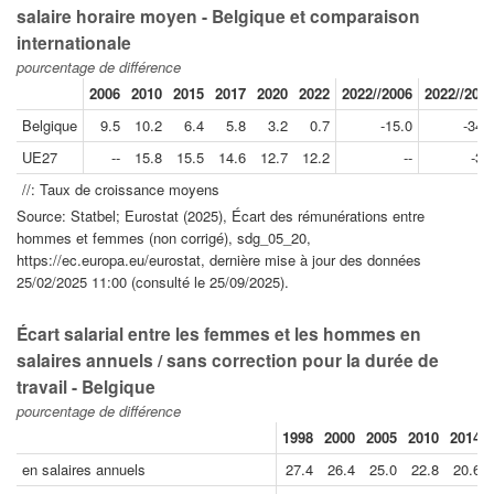
salaire horaire moyen - Belgique et comparaison
internationale
pourcentage de différence
2006
2010
2015
2017
2020
2022
2022//2006
2022//201
Belgique
9.5
10.2
6.4
5.8
3.2
0.7
-15.0
-34.
UE27
--
15.8
15.5
14.6
12.7
12.2
--
-3.
//: Taux de croissance moyens
Source: Statbel; Eurostat (2025), Écart des rémunérations entre
hommes et femmes (non corrigé), sdg_05_20,
https://ec.europa.eu/eurostat, dernière mise à jour des données
25/02/2025 11:00 (consulté le 25/09/2025).
Écart salarial entre les femmes et les hommes en
salaires annuels / sans correction pour la durée de
travail - Belgique
pourcentage de différence
1998
2000
2005
2010
2014
en salaires annuels
27.4
26.4
25.0
22.8
20.6