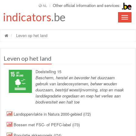
Other official information and services:
NL
indicators
.be
Toggle
naviga
Leven op het land
Leven op het land
Doelstelling 15
Bescherm, herstel en bevorder het duurzaam
gebruik van landecosystemen, beheer wouden
duurzaam, bestrijd woestijnvorming, stop en maak
landdegradatie ongedaan en roep het verlies aan
biodiversiteit een halt toe
Landoppervlakte in Natura 2000-gebied (i72)
Bossen met FSC- of PEFC-label (i73)
Populatie akkervogels (i74)