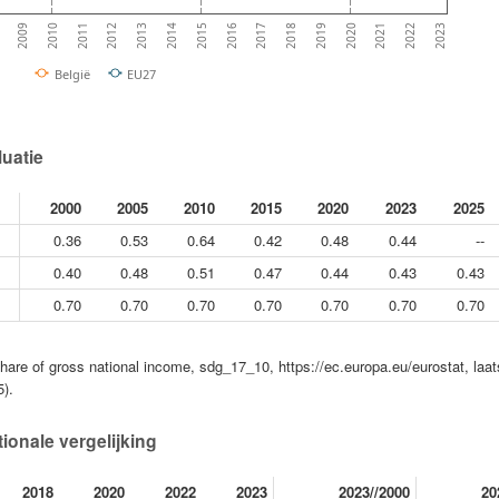
2012
2013
2014
2015
2016
2017
2018
2019
8
2020
2009
2021
2010
2022
2011
2023
België
EU27
luatie
2000
2005
2010
2015
2020
2023
2025
0.36
0.53
0.64
0.42
0.48
0.44
--
0.40
0.48
0.51
0.47
0.44
0.43
0.43
0.70
0.70
0.70
0.70
0.70
0.70
0.70
hare of gross national income, sdg_17_10, https://ec.europa.eu/eurostat, laat
).
tionale vergelijking
2018
2020
2022
2023
2023//2000
20