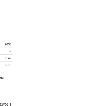
2030
--
0.42
0.70
ste
23//2018