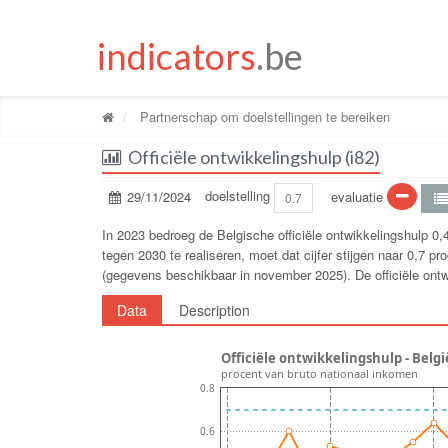
indicators
.be
Partnerschap om doelstellingen te bereiken
Officiële ontwikkelingshulp (i82)
29/11/2024
doelstelling
evaluatie
0.7
In 2023 bedroeg de Belgische officiële ontwikkelingshulp 0
tegen 2030 te realiseren, moet dat cijfer stijgen naar 0,7 p
(gegevens beschikbaar in november 2025). De officiële ontw
Data
Description
Officiële ontwikkelingshulp - Belgi
procent van bruto nationaal inkomen
0.8
0.6