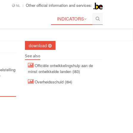
Other official information and services:
NL
INDICATORS
download
See also
Officiële ontwikkelingshulp aan de
lstelling
minst ontwikkelde landen (i83)
0
Overheidsschuld (i84)