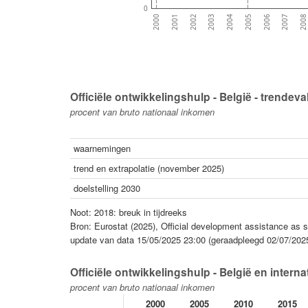
0
2001
2002
2003
2004
2005
2006
2007
200
2000
Officiële ontwikkelingshulp - België - trendeva
procent van bruto nationaal inkomen
waarnemingen
trend en extrapolatie (november 2025)
doelstelling 2030
Noot: 2018: breuk in tijdreeks
Bron: Eurostat (2025), Official development assistance as s
update van data 15/05/2025 23:00 (geraadpleegd 02/07/2025
Officiële ontwikkelingshulp - België en interna
procent van bruto nationaal inkomen
2000
2005
2010
2015