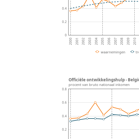
0.4
0.2
0
2002
2005
2008
2001
2004
2007
2010
2000
2003
2006
2009
waarnemingen
t
Officiële ontwikkelingshulp - Belgi
procent van bruto nationaal inkomen
0.8
0.6
0.4
0.2