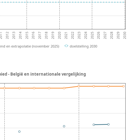
2012
2017
2022
2027
2014
2019
2024
2029
011
2016
2021
2026
2013
2018
2023
2028
2015
2020
2025
2030
end en extrapolatie (november 2025)
doelstelling 2030
ed - België en internationale vergelijking