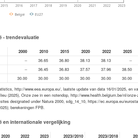
2015
2016
2017
2018
2019
2020
2021
2022
2023
België
EU27
 - trendevaluatie
2000
2010
2015
2020
2022
2025
--
36.65
36.80
38.13
38.13
--
--
36.45
36.83
37.57
37.96
38.50
30.00
30.00
30.00
30.00
30.00
30.00
istics, http://www.eea.europa.eu/, laatste update van data 16/01/2025, en 
ieu (2025), Onze zee in een notendop, http://www.health.belgium.be/nl/onze-
ites designated under Natura 2000, sdg_14_10, https://ec.europa.eu/eurostat
2025); berekeningen FPB.
 en internationale vergelijking
2020
2022
2023
2023//2010
2023//2018
20