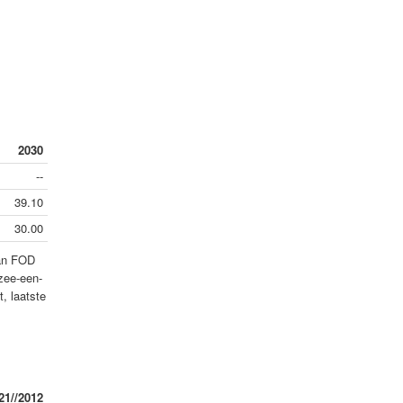
2030
--
39.10
30.00
van FOD
zee-een-
, laatste
21//2012