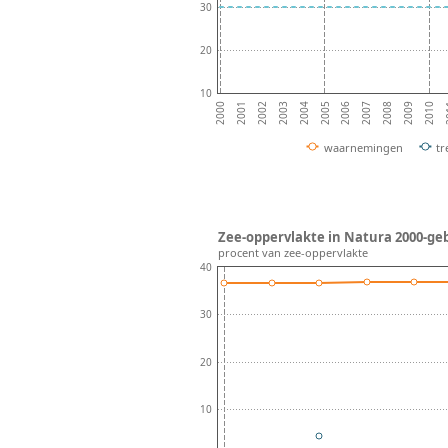
30
20
10
2002
2007
2004
2009
2001
2006
2
2003
2008
2000
2005
2010
waarnemingen
tr
Zee-oppervlakte in Natura 2000-gebi
procent van zee-oppervlakte
40
30
20
10