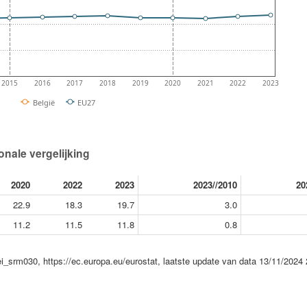
2015
2016
2017
2018
2019
2020
2021
2022
2023
België
EU27
ionale vergelijking
2020
2022
2023
2023//2010
20
22.9
18.3
19.7
3.0
11.2
11.5
11.8
0.8
cei_srm030, https://ec.europa.eu/eurostat, laatste update van data 13/11/2024