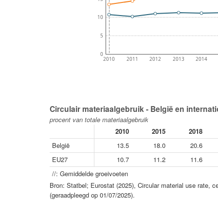
10
5
0
2010
2011
2012
2013
2014
Circulair materiaalgebruik - België en internat
procent van totale materiaalgebruik
2010
2015
2018
België
13.5
18.0
20.6
EU27
10.7
11.2
11.6
//: Gemiddelde groeivoeten
Bron: Statbel; Eurostat (2025), Circular material use rate, 
(geraadpleegd op 01/07/2025).