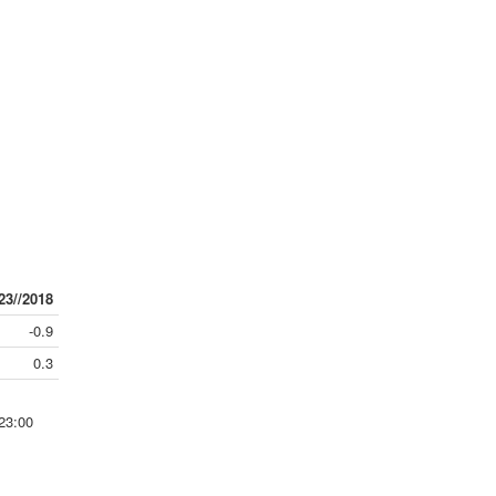
23//2018
-0.9
0.3
 23:00