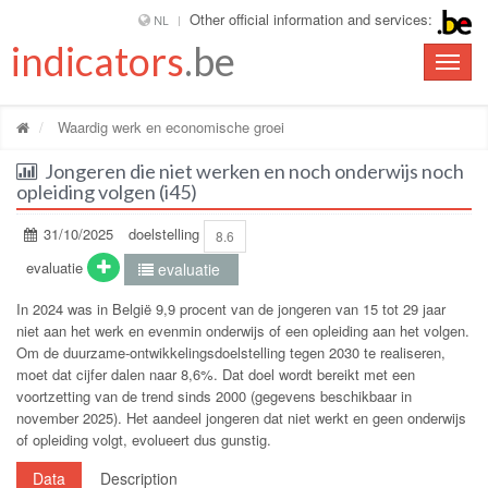
Other official information and services:
NL
indicators
.be
Toggle
naviga
Waardig werk en economische groei
Jongeren die niet werken en noch onderwijs noch
opleiding volgen (i45)
31/10/2025
doelstelling
8.6
evaluatie
evaluatie
In 2024 was in België 9,9 procent van de jongeren van 15 tot 29 jaar
niet aan het werk en evenmin onderwijs of een opleiding aan het volgen.
Om de duurzame-ontwikkelingsdoelstelling tegen 2030 te realiseren,
moet dat cijfer dalen naar 8,6%. Dat doel wordt bereikt met een
voortzetting van de trend sinds 2000 (gegevens beschikbaar in
november 2025). Het aandeel jongeren dat niet werkt en geen onderwijs
of opleiding volgt, evolueert dus gunstig.
Data
Description