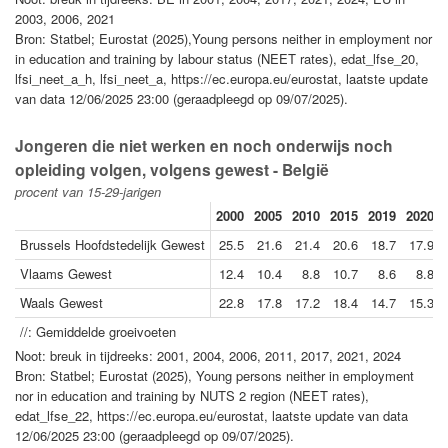
2003, 2006, 2021
Bron: Statbel; Eurostat (2025),Young persons neither in employment nor
in education and training by labour status (NEET rates), edat_lfse_20,
lfsi_neet_a_h, lfsi_neet_a, https://ec.europa.eu/eurostat, laatste update
van data 12/06/2025 23:00 (geraadpleegd op 09/07/2025).
Jongeren die niet werken en noch onderwijs noch
opleiding volgen, volgens gewest - België
procent van 15-29-jarigen
2000
2005
2010
2015
2019
2020
Brussels Hoofdstedelijk Gewest
25.5
21.6
21.4
20.6
18.7
17.9
Vlaams Gewest
12.4
10.4
8.8
10.7
8.6
8.8
Waals Gewest
22.8
17.8
17.2
18.4
14.7
15.3
//: Gemiddelde groeivoeten
Noot: breuk in tijdreeks: 2001, 2004, 2006, 2011, 2017, 2021, 2024
Bron: Statbel; Eurostat (2025), Young persons neither in employment
nor in education and training by NUTS 2 region (NEET rates),
edat_lfse_22, https://ec.europa.eu/eurostat, laatste update van data
12/06/2025 23:00 (geraadpleegd op 09/07/2025).