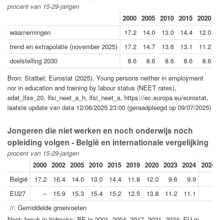
procent van 15-29-jarigen
2000
2005
2010
2015
2020
2
waarnemingen
17.2
14.0
13.0
14.4
12.0
trend en extrapolatie (november 2025)
17.2
14.7
13.6
13.1
11.2
doelstelling 2030
8.6
8.6
8.6
8.6
8.6
Bron: Statbel; Eurostat (2025), Young persons neither in employment
nor in education and training by labour status (NEET rates),
edat_lfse_20, lfsi_neet_a_h, lfsi_neet_a, https://ec.europa.eu/eurostat,
laatste update van data 12/06/2025 23:00 (geraadpleegd op 09/07/2025)
Jongeren die niet werken en noch onderwijs noch
opleiding volgen - België en internationale vergelijking
procent van 15-29-jarigen
2000
2002
2005
2010
2015
2019
2020
2023
2024
2024/
België
17.2
16.4
14.0
13.0
14.4
11.8
12.0
9.6
9.9
EU27
--
15.9
15.3
15.4
15.2
12.5
13.8
11.2
11.1
//: Gemiddelde groeivoeten
Noot: breuk in tijdreeks: BE in 2001, 2004, 2017, 2021, 2024; EU in