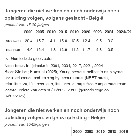
Jongeren die niet werken en noch onderwijs noch
opleiding volgen, volgens geslacht - België
procent van 15-29-jarigen
2000
2005
2010
2015
2019
2020
2023
2024
2024//2000
vrouwen
20.4
15.7
14.1
15.0
12.5
12.4
9.5
9.2
-3.3
mannen
14.0
12.4
11.8
13.9
11.2
11.7
9.8
10.5
-1.2
//: Gemiddelde groeivoeten
Noot: breuk in tijdreeks in 2001, 2004, 2017, 2021, 2024
Bron: Statbel; Eurostat (2025), Young persons neither in employment
nor in education and training by labour status (NEET rates),
edat_lfse_20, lfsi_neet_a_h, lfsi_neet_a, https://ec.europa.eu/eurostat,
laatste update van data 12/06/2025 23:00 (geraadpleegd op
09/07/2025).
Jongeren die niet werken en noch onderwijs noch
opleiding volgen, volgens opleiding - België
procent van 15-29-jarigen
2000
2005
2010
2015
2019
20