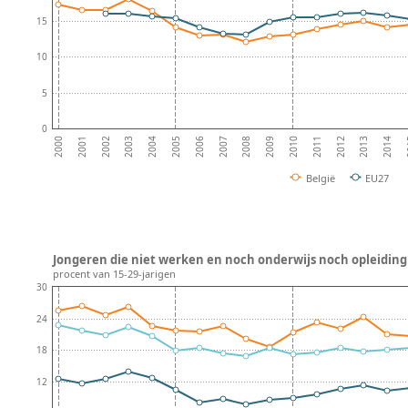
15
10
5
0
2002
2005
2008
2011
2014
2001
2004
2007
2010
2013
2000
2003
2006
2009
2012
2
België
EU27
Jongeren die niet werken en noch onderwijs noch opleiding 
procent van 15-29-jarigen
30
24
18
12