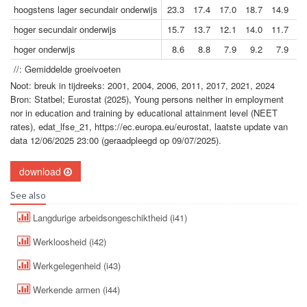
hoogstens lager secundair onderwijs
23.3
17.4
17.0
18.7
14.9
15
hoger secundair onderwijs
15.7
13.7
12.1
14.0
11.7
12
hoger onderwijs
8.6
8.8
7.9
9.2
7.9
7
//: Gemiddelde groeivoeten
Noot: breuk in tijdreeks: 2001, 2004, 2006, 2011, 2017, 2021, 2024
Bron: Statbel; Eurostat (2025), Young persons neither in employment
nor in education and training by educational attainment level (NEET
rates), edat_lfse_21, https://ec.europa.eu/eurostat, laatste update van
data 12/06/2025 23:00 (geraadpleegd op 09/07/2025).
download
See also
Langdurige arbeidsongeschiktheid (i41)
Werkloosheid (i42)
Werkgelegenheid (i43)
Werkende armen (i44)