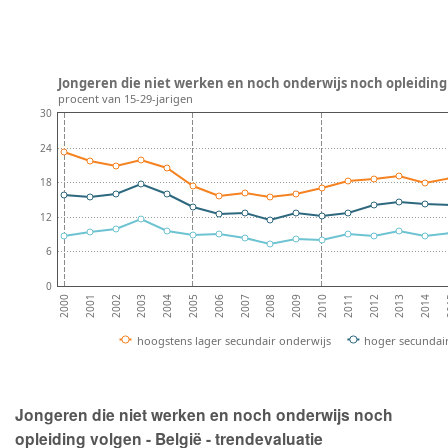
Jongeren die niet werken en noch onderwijs noch opleiding v
procent van 15-29-jarigen
30
24
18
12
6
0
2002
2005
2008
2011
2014
2001
2004
2007
2010
2013
2000
2003
2006
2009
2012
2
hoogstens lager secundair onderwijs
hoger secundai
Jongeren die niet werken en noch onderwijs noch
opleiding volgen - België - trendevaluatie