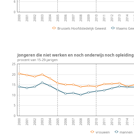
6
0
2002
2005
2008
2011
2014
2001
2004
2007
2010
2013
2000
2003
2006
2009
2012
2
Brussels Hoofdstedelijk Gewest
Vlaams Ge
Jongeren die niet werken en noch onderwijs noch opleiding 
procent van 15-29-jarigen
25
20
15
10
5
0
2002
2005
2008
2011
2014
2001
2004
2007
2010
2013
2000
2003
2006
2009
2012
2
vrouwen
mannen