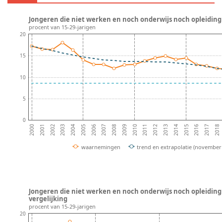
Jongeren die niet werken en noch onderwijs noch opleiding 
procent van 15-29-jarigen
20
15
10
5
0
2001
2016
2002
2017
2003
2018
2004
2005
2006
2007
2008
2009
2010
2011
2012
2013
2014
2000
2015
waarnemingen
trend en extrapolatie (november
Jongeren die niet werken en noch onderwijs noch opleiding 
vergelijking
procent van 15-29-jarigen
20