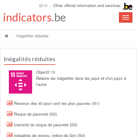
Other official information and services:
FR
indicators
.be
Toggle
naviga
Inégalités réduites
Inégalités réduites
Objectif 10
Réduire les inégalités dans les pays et d’un pays à
l’autre
Revenus des 40 pour cent les plus pauvres (i51)
Risque de pauvreté (i52)
Intensité du risque de pauvreté (i53)
Inégalités de revenu: indice de Gini (i54)