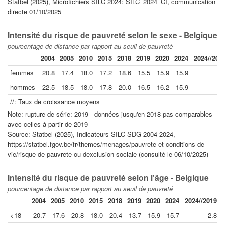
Statbel (2025), Microfichiers SILC 2024: SILC_2024_CI, communication
directe 01/10/2025
Intensité du risque de pauvreté selon le sexe - Belgique
pourcentage de distance par rapport au seuil de pauvreté
2004
2005
2010
2015
2018
2019
2020
2024
2024//201
femmes
20.8
17.4
18.0
17.2
18.6
15.5
15.9
15.9
0.
hommes
22.5
18.5
18.0
17.8
20.0
16.5
16.2
15.9
-0.
//: Taux de croissance moyens
Note: rupture de série: 2019 - données jusqu'en 2018 pas comparables
avec celles à partir de 2019
Source: Statbel (2025), Indicateurs-SILC-SDG 2004-2024,
https://statbel.fgov.be/fr/themes/menages/pauvrete-et-conditions-de-
vie/risque-de-pauvrete-ou-dexclusion-sociale (consulté le 06/10/2025)
Intensité du risque de pauvreté selon l'âge - Belgique
pourcentage de distance par rapport au seuil de pauvreté
2004
2005
2010
2015
2018
2019
2020
2024
2024//2019
<18
20.7
17.6
20.8
18.0
20.4
13.7
15.9
15.7
2.8