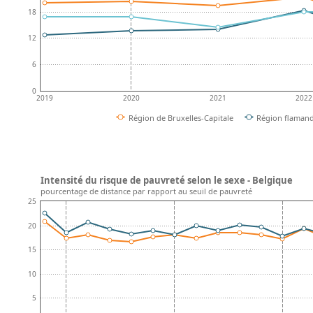
18
12
6
0
2019
2020
2021
2022
Région de Bruxelles-Capitale
Région flaman
Intensité du risque de pauvreté selon le sexe - Belgique
pourcentage de distance par rapport au seuil de pauvreté
25
20
15
10
5