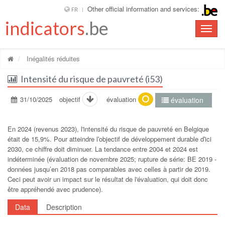
Other official information and services:
FR
indicators
.be
Toggle
naviga
Inégalités réduites
Intensité du risque de pauvreté (i53)
31/10/2025
objectif
évaluation
évaluation
En 2024 (revenus 2023), l'intensité du risque de pauvreté en Belgique
était de 15,9%. Pour atteindre lʹobjectif de développement durable dʹici
2030, ce chiffre doit diminuer. La tendance entre 2004 et 2024 est
indéterminée (évaluation de novembre 2025; rupture de série: BE 2019 -
données jusqu’en 2018 pas comparables avec celles à partir de 2019.
Ceci peut avoir un impact sur le résultat de l'évaluation, qui doit donc
être appréhendé avec prudence).
Data
Description