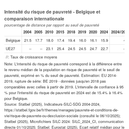
Intensité du risque de pauvreté - Belgique et
comparaison internationale
pourcentage de distance par rapport au seuil de pauvreté
2004
2005
2010
2015
2018
2019
2020
2024
2024//201
Belgique
21.5
17.7
18.0
17.4
19.4
16.0
16.1
15.9
-0.
UE27
--
--
23.1
25.4
24.5
24.5
24.7
22.7
-1.
//: Taux de croissance moyens
Note: L'intensité du risque de pauvreté correspond à la différence entre
le revenu médian de la population en risque de pauvreté et le seuil de
pauvreté, exprimé en % du seuil de pauvreté. Estimation: EU 2014-
2019, rupture de série: BE 2019 - données jusqu'en 2018 pas
comparables avec celles à partir de 2019. L'intervalle de confiance à 95
% pour l'intensité du risque de pauvreté en 2024 est de 15.4% à 16.4%
pour Belgique.
Source: Statbel (2025), Indicateurs-SILC-SDG 2004-2024,
https://statbel.fgov.be/fr/themes/menages/pauvrete-et-conditions-de-
vie/risque-de-pauvrete-ou-dexclusion-sociale (consulté le 06/10/2025);
Statbel (2025), Microfichiers SILC 2024: SILC_2024_CI, communication
directe 01/10/2025; Statbel; Eurostat (2025), Ecart relatif médian pour le