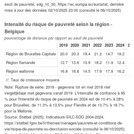
seuil de pauvreté, sdg_10_30, https://ec.europa.eu/eurostat, dernière
mise à jour des données 02/10/2025 23:00 (consulté le 06/10/2025)
Intensité du risque de pauvreté selon la région -
Belgique
pourcentage de distance par rapport au seuil de pauvreté
2019
2020
2021
2022
2023
2024
202
Région de Bruxelles-Capitale
20.0
20.3
19.4
21.2
14.7
19.2
Région flamande
12.7
13.6
13.9
18.2
11.9
12.4
Région wallonne
16.8
16.8
14.5
17.9
17.9
16.2
//: Taux de croissance moyens
Note: Rupture de série: 2019 - gegevens tot en met 2018 niet
vergelijkbaar met gegevens vanaf 2019. L'intervalle de confiance à 95
% pour l'intensité du risque de pauvreté en 2024 est de 10.4% à 28%
pour Bruxelles, de 11.3% à 13.5% pour Flandre et de 13.7% à 18.7%
pour la Wallonie.
Source: Statbel (2025), Indicateurs-SILC-SDG 2004-2024,
https://statbel.fgov.be/fr/themes/menages/pauvrete-et-conditions-de-
vie/risque-de-pauvrete-ou-dexclusion-sociale (consulté le 06/10/2025);