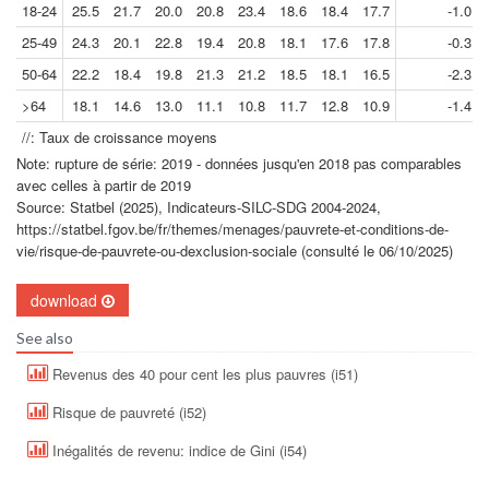
18-24
25.5
21.7
20.0
20.8
23.4
18.6
18.4
17.7
-1.0
25-49
24.3
20.1
22.8
19.4
20.8
18.1
17.6
17.8
-0.3
50-64
22.2
18.4
19.8
21.3
21.2
18.5
18.1
16.5
-2.3
>64
18.1
14.6
13.0
11.1
10.8
11.7
12.8
10.9
-1.4
//: Taux de croissance moyens
Note: rupture de série: 2019 - données jusqu'en 2018 pas comparables
avec celles à partir de 2019
Source: Statbel (2025), Indicateurs-SILC-SDG 2004-2024,
https://statbel.fgov.be/fr/themes/menages/pauvrete-et-conditions-de-
vie/risque-de-pauvrete-ou-dexclusion-sociale (consulté le 06/10/2025)
download
See also
Revenus des 40 pour cent les plus pauvres (i51)
Risque de pauvreté (i52)
Inégalités de revenu: indice de Gini (i54)