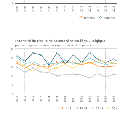
0
2008
2013
2007
2012
2006
2011
2016
2005
2010
2015
2004
2009
2014
femmes
hommes
Intensité du risque de pauvreté selon l'âge - Belgique
pourcentage de distance par rapport au seuil de pauvreté
30
24
18
12
6
0
2008
2013
2007
2012
2006
2011
2016
2005
2010
2015
2004
2009
2014
<18
18-24
25-49
50-