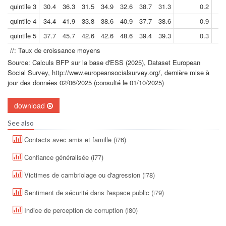
quintile 3
30.4
36.3
31.5
34.9
32.6
38.7
31.3
0.2
quintile 4
34.4
41.9
33.8
38.6
40.9
37.7
38.6
0.9
quintile 5
37.7
45.7
42.6
42.6
48.6
39.4
39.3
0.3
//: Taux de croissance moyens
Source: Calculs BFP sur la base d'ESS (2025), Dataset European
Social Survey, http://www.europeansocialsurvey.org/, dernière mise à
jour des données 02/06/2025 (consulté le 01/10/2025)
download
See also
Contacts avec amis et famille (i76)
Confiance généralisée (i77)
Victimes de cambriolage ou d'agression (i78)
Sentiment de sécurité dans l'espace public (i79)
Indice de perception de corruption (i80)