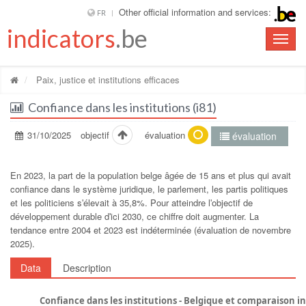
Other official information and services:
FR
indicators
.be
Toggle
naviga
Paix, justice et institutions efficaces
Confiance dans les institutions (i81)
31/10/2025
objectif
évaluation
évaluation
En 2023, la part de la population belge âgée de 15 ans et plus qui avait
confiance dans le système juridique, le parlement, les partis politiques
et les politiciens sʹélevait à 35,8%. Pour atteindre lʹobjectif de
développement durable dʹici 2030, ce chiffre doit augmenter. La
tendance entre 2004 et 2023 est indéterminée (évaluation de novembre
2025).
Data
Description
Confiance dans les institutions - Belgique et comparaison i