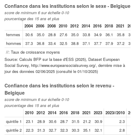
Confiance dans les institutions selon le sexe - Belgique
score de minimum 6 sur échelle 0-10
pourcentage des 15 ans et plus
2004
2006
2008
2010
2012
2014
2016
2018
2021
202
femmes
30.6
35.0
28.8
27.6
35.0
33.8
34.9
36.1
35.8
35.
hommes
37.3
36.8
33.4
32.5
38.8
37.1
37.7
37.9
37.2
35.
//: Taux de croissance moyens
Source: Calculs BFP sur la base d'ESS (2025), Dataset European
Social Survey, http://www.europeansocialsurvey.org/, dernière mise à
jour des données 02/06/2025 (consulté le 01/10/2025)
Confiance dans les institutions selon le revenu -
Belgique
score de minimum 6 sur échelle 0-10
pourcentage des 15 ans et plus
2010
2012
2014
2016
2018
2021
2023
2023//2010
202
quintile 1
23.1
28.9
30.6
28.7
31.5
21.2
30.9
2.3
quintile 2
22.3
31.3
32.7
32.3
30.3
35.1
32.1
2.8