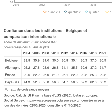
10
2010
2012
2014
2016
quintile 1
quintile 2
quintile 3
q
Confiance dans les institutions - Belgique et
comparaison internationale
score de minimum 6 sur échelle 0-10
pourcentage des 15 ans et plus
2004
2006
2008
2010
2012
2014
2016
2018
2021
20
Belgique
33.8
35.9
31.0
30.0
36.8
35.4
36.3
37.0
36.5
3
Allemagne
26.2
27.8
28.9
26.8
34.1
35.5
39.6
37.2
34.7
3
France
22.5
22.2
25.0
21.9
25.1
22.0
22.2
25.3
29.2
2
Pays-Bas
44.3
52.3
56.8
56.3
54.7
50.5
57.2
62.0
60.2
5
//: Taux de croissance moyens
Source: Calculs BFP sur la base d'ESS (2025), Dataset European
Social Survey, http://www.europeansocialsurvey.org/, dernière mise à
jour des données 02/06/2025 (consulté le 01/10/2025)