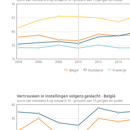
70
55
40
25
10
2004
2006
2008
2010
2012
2014
België
Duitsland
Frankrijk
Vertrouwen in instellingen volgens geslacht - België
score van minstens 6 op schaal 0-10 - procent van 15-jarigen en ouder
40
35