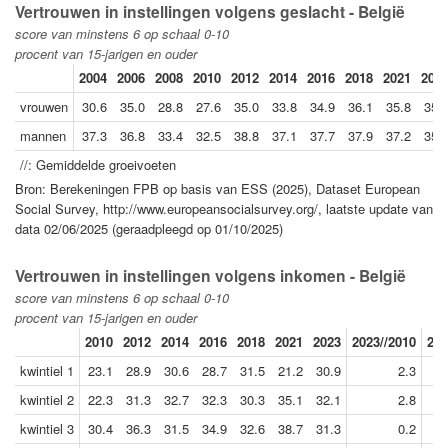
Vertrouwen in instellingen volgens geslacht - België
score van minstens 6 op schaal 0-10
procent van 15-jarigen en ouder
2004
2006
2008
2010
2012
2014
2016
2018
2021
202
vrouwen
30.6
35.0
28.8
27.6
35.0
33.8
34.9
36.1
35.8
35.
mannen
37.3
36.8
33.4
32.5
38.8
37.1
37.7
37.9
37.2
35.
//: Gemiddelde groeivoeten
Bron: Berekeningen FPB op basis van ESS (2025), Dataset European
Social Survey, http://www.europeansocialsurvey.org/, laatste update van
data 02/06/2025 (geraadpleegd op 01/10/2025)
Vertrouwen in instellingen volgens inkomen - België
score van minstens 6 op schaal 0-10
procent van 15-jarigen en ouder
2010
2012
2014
2016
2018
2021
2023
2023//2010
202
kwintiel 1
23.1
28.9
30.6
28.7
31.5
21.2
30.9
2.3
kwintiel 2
22.3
31.3
32.7
32.3
30.3
35.1
32.1
2.8
kwintiel 3
30.4
36.3
31.5
34.9
32.6
38.7
31.3
0.2