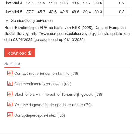
kwintiel 4
34.4
41.9
33.8
38.6
40.9
37.7
38.6
0.9
kwintiel 5
37.7
45.7
42.6
42.6
48.6
39.4
39.3
0.3
//: Gemiddelde groeivoeten
Bron: Berekeningen FPB op basis van ESS (2025), Dataset European
Social Survey, http://www.europeansocialsurvey.org/, laatste update van
data 02/06/2025 (geraadpleegd op 01/10/2025)
download
See also
Contact met vrienden en familie (i76)
Gegeneraliseerd vertrouwen (i77)
Slachtoffers van inbraak of lichamelijk geweld (i78)
Veiligheidsgevoel in de openbare ruimte (i79)
Corruptieperceptie-index (i80)