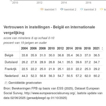
10
2010
2012
2014
2016
kwintiel 1
kwintiel 2
kwintiel 3
k
Vertrouwen in instellingen - België en internationale
vergelijking
score van minstens 6 op schaal 0-10
procent van 15-jarigen en ouder
2004
2006
2008
2010
2012
2014
2016
2018
2021
20
België
33.8
35.9
31.0
30.0
36.8
35.4
36.3
37.0
36.5
35
Duitsland
26.2
27.8
28.9
26.8
34.1
35.5
39.6
37.2
34.7
37
Frankrijk
22.5
22.2
25.0
21.9
25.1
22.0
22.2
25.3
29.2
27
Nederland
44.3
52.3
56.8
56.3
54.7
50.5
57.2
62.0
60.2
55
//: Gemiddelde groeivoeten
Bron: Berekeningen FPB op basis van ESS (2025), Dataset European
Social Survey, http://www.europeansocialsurvey.org/, laatste update van
data 02/06/2025 (geraadpleegd op 01/10/2025)