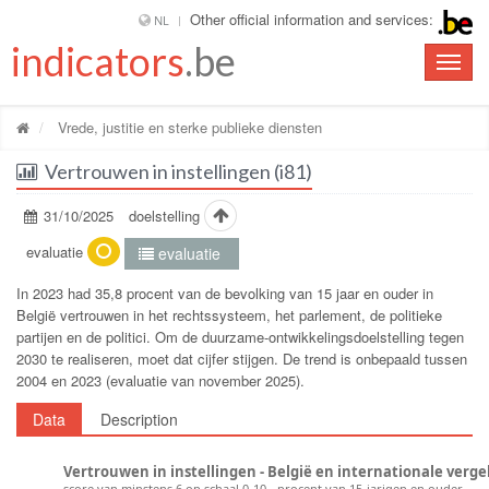
Other official information and services:
NL
indicators
.be
Toggle
naviga
Vrede, justitie en sterke publieke diensten
Vertrouwen in instellingen (i81)
31/10/2025
doelstelling
evaluatie
evaluatie
In 2023 had 35,8 procent van de bevolking van 15 jaar en ouder in
België vertrouwen in het rechtssysteem, het parlement, de politieke
partijen en de politici. Om de duurzame-ontwikkelingsdoelstelling tegen
2030 te realiseren, moet dat cijfer stijgen. De trend is onbepaald tussen
2004 en 2023 (evaluatie van november 2025).
Data
Description
Vertrouwen in instellingen - België en internationale vergel
score van minstens 6 op schaal 0-10 - procent van 15-jarigen en ouder