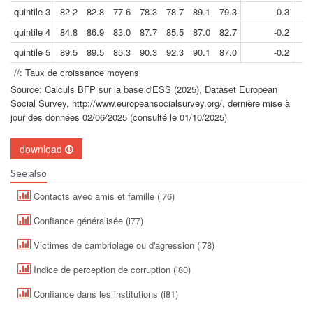
quintile 3
82.2
82.8
77.6
78.3
78.7
89.1
79.3
-0.3
quintile 4
84.8
86.9
83.0
87.7
85.5
87.0
82.7
-0.2
quintile 5
89.5
89.5
85.3
90.3
92.3
90.1
87.0
-0.2
//: Taux de croissance moyens
Source: Calculs BFP sur la base d'ESS (2025), Dataset European
Social Survey, http://www.europeansocialsurvey.org/, dernière mise à
jour des données 02/06/2025 (consulté le 01/10/2025)
download
See also
Contacts avec amis et famille (i76)
Confiance généralisée (i77)
Victimes de cambriolage ou d'agression (i78)
Indice de perception de corruption (i80)
Confiance dans les institutions (i81)