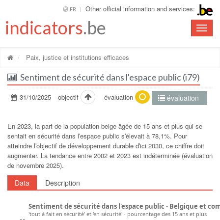
Other official information and services:
FR
indicators
.be
Toggle
naviga
Paix, justice et institutions efficaces
Sentiment de sécurité dans l'espace public (i79)
31/10/2025
objectif
évaluation
évaluation
En 2023, la part de la population belge âgée de 15 ans et plus qui se
sentait en sécurité dans lʹespace public sʹélevait à 78,1%. Pour
atteindre lʹobjectif de développement durable dʹici 2030, ce chiffre doit
augmenter. La tendance entre 2002 et 2023 est indéterminée (évaluation
de novembre 2025).
Data
Description
Sentiment de sécurité dans l'espace public - Belgique et c
'tout à fait en sécurité' et 'en sécurité' - pourcentage des 15 ans et plus