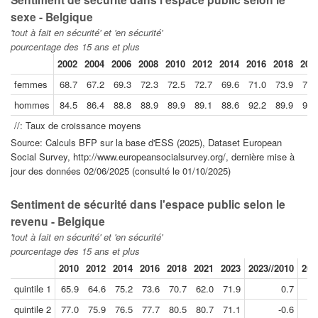
sexe - Belgique
'tout à fait en sécurité' et 'en sécurité'
pourcentage des 15 ans et plus
2002
2004
2006
2008
2010
2012
2014
2016
2018
202
femmes
68.7
67.2
69.3
72.3
72.5
72.7
69.6
71.0
73.9
76.
hommes
84.5
86.4
88.8
88.9
89.9
89.1
88.6
92.2
89.9
91.
//: Taux de croissance moyens
Source: Calculs BFP sur la base d'ESS (2025), Dataset European
Social Survey, http://www.europeansocialsurvey.org/, dernière mise à
jour des données 02/06/2025 (consulté le 01/10/2025)
Sentiment de sécurité dans l'espace public selon le
revenu - Belgique
'tout à fait en sécurité' et 'en sécurité'
pourcentage des 15 ans et plus
2010
2012
2014
2016
2018
2021
2023
2023//2010
202
quintile 1
65.9
64.6
75.2
73.6
70.7
62.0
71.9
0.7
quintile 2
77.0
75.9
76.5
77.7
80.5
80.7
71.1
-0.6