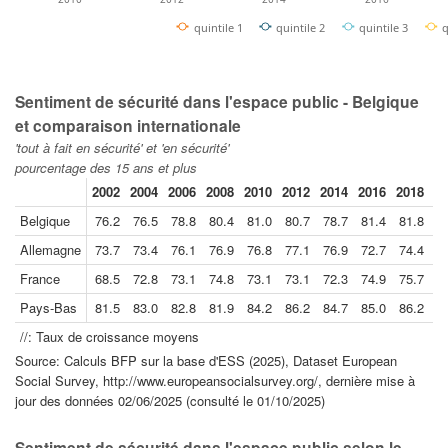
quintile 1
quintile 2
quintile 3
q
Sentiment de sécurité dans l'espace public - Belgique
et comparaison internationale
'tout à fait en sécurité' et 'en sécurité'
pourcentage des 15 ans et plus
2002
2004
2006
2008
2010
2012
2014
2016
2018
20
Belgique
76.2
76.5
78.8
80.4
81.0
80.7
78.7
81.4
81.8
8
Allemagne
73.7
73.4
76.1
76.9
76.8
77.1
76.9
72.7
74.4
6
France
68.5
72.8
73.1
74.8
73.1
73.1
72.3
74.9
75.7
7
Pays-Bas
81.5
83.0
82.8
81.9
84.2
86.2
84.7
85.0
86.2
8
//: Taux de croissance moyens
Source: Calculs BFP sur la base d'ESS (2025), Dataset European
Social Survey, http://www.europeansocialsurvey.org/, dernière mise à
jour des données 02/06/2025 (consulté le 01/10/2025)
Sentiment de sécurité dans l'espace public selon le