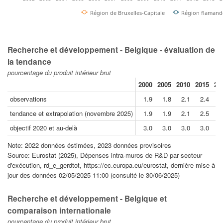
Région de Bruxelles-Capitale
Région flamand
Recherche et développement - Belgique - évaluation de
la tendance
pourcentage du produit intérieur brut
2000
2005
2010
2015
20
observations
1.9
1.8
2.1
2.4
3
tendance et extrapolation (novembre 2025)
1.9
1.9
2.1
2.5
3
objectif 2020 et au-delà
3.0
3.0
3.0
3.0
3
Note: 2022 données éstimées, 2023 données provisoires
Source: Eurostat (2025), Dépenses intra-muros de R&D par secteur
d'exécution, rd_e_gerdtot, https://ec.europa.eu/eurostat, dernière mise à
jour des données 02/05/2025 11:00 (consulté le 30/06/2025)
Recherche et développement - Belgique et
comparaison internationale
pourcentage du produit intérieur brut