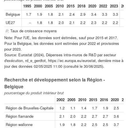
1995
2000
2005
2010
2015
2018
2020
2022
2023
202
Belgique
1.7
1.9
1.8
2.1
2.4
2.9
3.4
3.3
3.3
UE27
--
1.8
1.8
2.0
2.1
2.2
2.3
2.2
2.2
//: Taux de croissance moyens
Note: Pour l'UE, les données sont éstimées, sauf pour 2015 et 2017.
Pour la Belgique, les données sont estimées pour 2022 et provisoires
pour 2023.
Source: Eurostat (2024), Dépenses intra-muros de R&D par secteur
d'exécution, rd_e_gerdtot, https://ec.europa.eu/eurostat, dernière mise à
jour des données 02/05/2025 11:00 (consulté le 30/06/2025).
Recherche et développement selon la Région -
Belgique
pourcentage du produit intérieur brut
2002
2005
2010
2015
2016
2020
202
Région de Bruxelles-Capitale
1.2
1.1
1.4
1.7
1.9
2.5
2.
Région flamande
2.1
2.0
2.2
2.7
2.7
3.6
3.
Région wallonne
1.9
1.8
2.2
2.5
2.5
3.7
3.