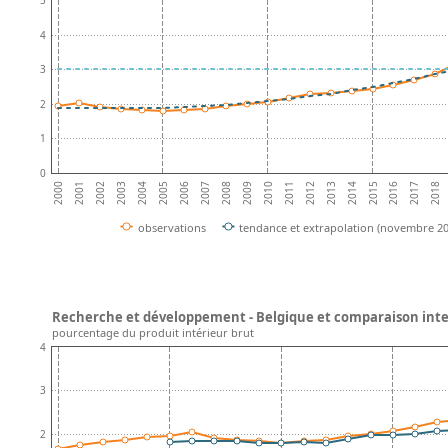
5
4
3
2
1
0
2007
2014
2006
2013
2005
2012
2004
2011
2003
2018
2010
2002
2017
2009
2001
2016
2008
2000
2015
observations
tendance et extrapolation (novembre 20
Recherche et développement - Belgique et comparaison int
pourcentage du produit intérieur brut
4
3
2