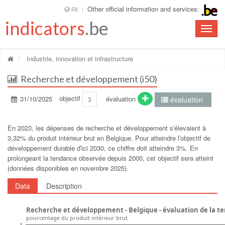
Other official information and services:
FR
indicators
.be
Toggle
naviga
Industrie, innovation et infrastructure
Recherche et développement (i50)
31/10/2025
objectif
évaluation
évaluation
3
En 2023, les dépenses de recherche et développement sʹélevaient à
3,32% du produit intérieur brut en Belgique. Pour atteindre lʹobjectif de
développement durable dʹici 2030, ce chiffre doit atteindre 3%. En
prolongeant la tendance observée depuis 2000, cet objectif sera atteint
(données disponibles en novembre 2025).
Data
Description
Recherche et développement - Belgique - évaluation de la t
pourcentage du produit intérieur brut