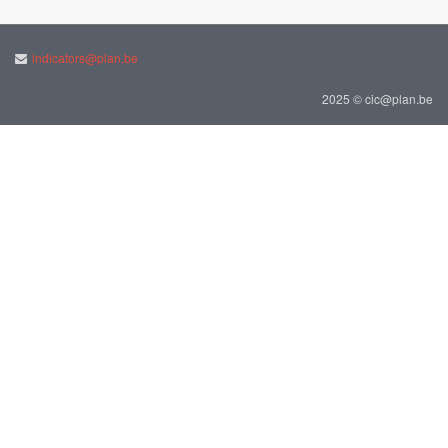
indicators@plan.be
2025 © cic@plan.be