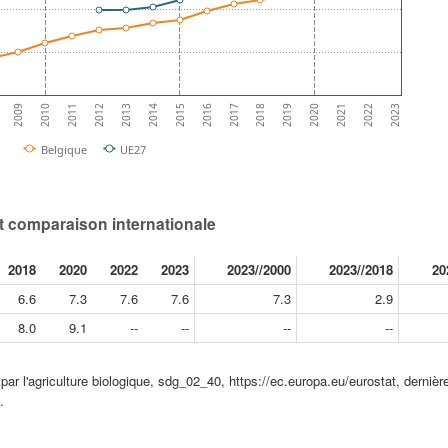
2014
2021
2012
2019
2010
2017
2015
2022
2013
2020
2011
2018
2009
2016
2023
Belgique
UE27
et comparaison internationale
2018
2020
2022
2023
2023//2000
2023//2018
20
6.6
7.3
7.6
7.6
7.3
2.9
8.0
9.1
--
--
--
--
par l'agriculture biologique, sdg_02_40, https://ec.europa.eu/eurostat, dernièr
.