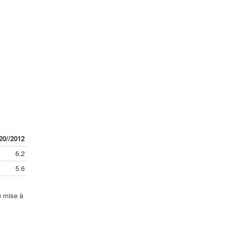
20//2012
6.2
5.6
e mise à