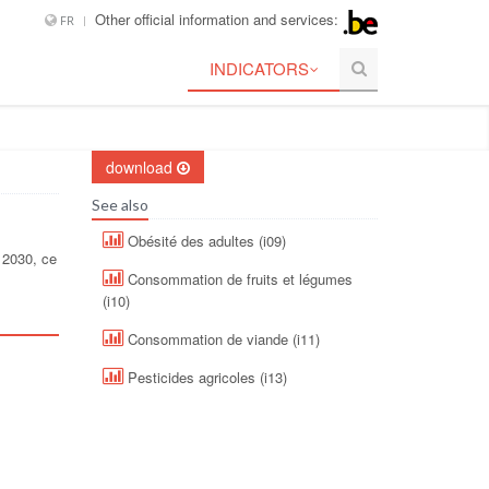
Other official information and services:
FR
INDICATORS
download
See also
Obésité des adultes (i09)
i 2030, ce
Consommation de fruits et légumes
(i10)
Consommation de viande (i11)
Pesticides agricoles (i13)