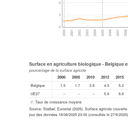
6
3
0
2007
2005
2003
2001
2008
2006
2004
2002
2000
Surface en agriculture biologique - Belgique 
pourcentage de la surface agricole
2000
2005
2010
2012
2015
Belgique
1.5
1.7
3.6
4.5
5.2
UE27
--
--
--
5.9
6.6
//: Taux de croissance moyens
Source: Statbel; Eurostat (2025), Surface agricole couverte 
jour des données 18/06/2025 23:00 (consultés le 27/6/2025)