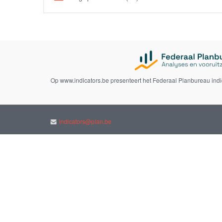
Op www.indicators.be presenteert het Federaal Planbureau ind
indicators@plan.be