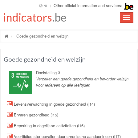
Other official information and services:
NL
indicators
.be
Toggle
naviga
Goede gezondheid en welzijn
Goede gezondheid en welzijn
Doelstelling 3
Verzeker een goede gezondheid en bevorder welzijn
voor iedereen op alle leeftijden
Levensverwachting in goede gezondheid (i14)
Ervaren gezondheid (i15)
Beperking in dagelijkse activiteiten (i16)
Voortijdige sterfgevallen door chronische aandoeningen (i17)