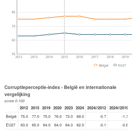
80
70
60
50
2012
2013
2014
2015
2016
2017
2018
2019
België
EU27
Corruptieperceptie-index - België en internationale
vergelijking
score 0-100
2012
2015
2019
2020
2023
2024
2024//2012
2024//2019
België
75.0
77.0
75.0
76.0
73.0
69.0
-0.7
-1.7
EU27
63.0
65.0
64.0
64.0
64.0
62.0
-0.1
-0.6