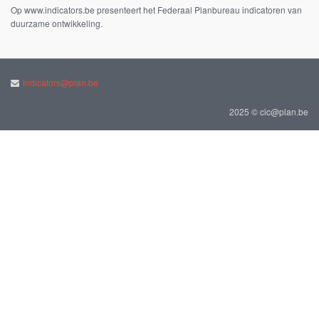
Op www.indicators.be presenteert het Federaal Planbureau indicatoren van
duurzame ontwikkeling.
indicators@plan.be
2025 © cic@plan.be