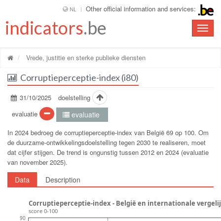
Other official information and services:
NL
indicators
.be
Toggle
naviga
Vrede, justitie en sterke publieke diensten
Corruptieperceptie-index (i80)
31/10/2025
doelstelling
evaluatie
evaluatie
In 2024 bedroeg de corruptieperceptie-index van België 69 op 100. Om
de duurzame-ontwikkelingsdoelstelling tegen 2030 te realiseren, moet
dat cijfer stijgen. De trend is ongunstig tussen 2012 en 2024 (evaluatie
van november 2025).
Data
Description
Corruptieperceptie-index - België en internationale vergeli
score 0-100
90