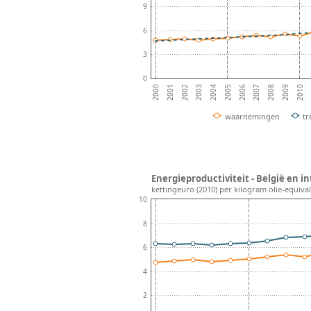
9
6
3
0
2001
2002
2003
2004
2005
2006
2007
2008
2009
2010
2000
waarnemingen
tr
Energieproductiviteit - België en i
kettingeuro (2010) per kilogram olie-equiva
10
8
6
4
2