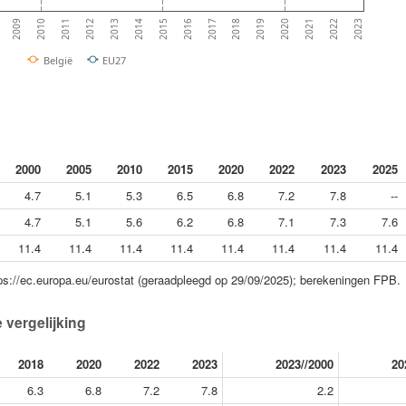
2014
2021
2012
2019
2010
2017
2015
2022
2013
2020
2011
2018
2009
2016
2023
België
EU27
2000
2005
2010
2015
2020
2022
2023
2025
4.7
5.1
5.3
6.5
6.8
7.2
7.8
--
4.7
5.1
5.6
6.2
6.8
7.1
7.3
7.6
11.4
11.4
11.4
11.4
11.4
11.4
11.4
11.4
tps://ec.europa.eu/eurostat (geraadpleegd op 29/09/2025); berekeningen FPB.
e vergelijking
2018
2020
2022
2023
2023//2000
20
6.3
6.8
7.2
7.8
2.2