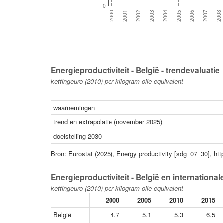
0
2007
2005
2003
2001
2008
2006
2004
2002
2000
Energieproductiviteit - België - trendevaluatie
kettingeuro (2010) per kilogram olie-equivalent
waarnemingen
trend en extrapolatie (november 2025)
doelstelling 2030
Bron: Eurostat (2025), Energy productivity [sdg_07_30], ht
Energieproductiviteit - België en international
kettingeuro (2010) per kilogram olie-equivalent
2000
2005
2010
2015
België
4.7
5.1
5.3
6.5