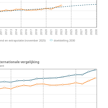
2016
2017
2018
2019
2020
2021
2022
2023
2024
2025
2011
2026
2012
2027
2013
2028
2014
2029
2015
2030
end en extrapolatie (november 2025)
doelstelling 2030
nternationale vergelijking
lent