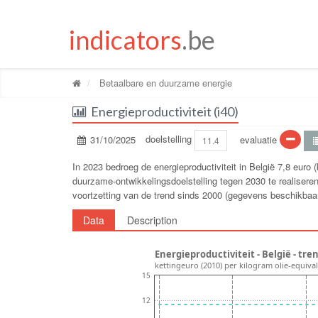
indicators
.be
Betaalbare en duurzame energie
Energieproductiviteit (i40)
31/10/2025
doelstelling
evaluatie
11.4
In 2023 bedroeg de energieproductiviteit in België 7,8 euro (
duurzame-ontwikkelingsdoelstelling tegen 2030 te realiseren,
voortzetting van de trend sinds 2000 (gegevens beschikbaar
Data
Description
Energieproductiviteit - België - tr
kettingeuro (2010) per kilogram olie-equiva
15
12