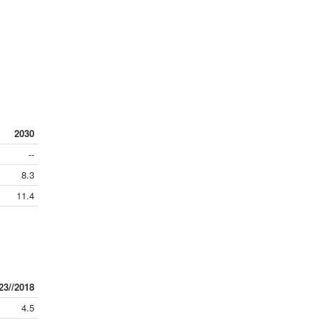
2030
--
8.3
11.4
23//2018
4.5