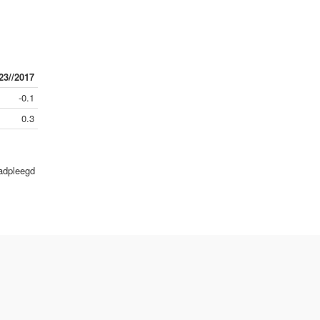
23//2017
-0.1
0.3
aadpleegd