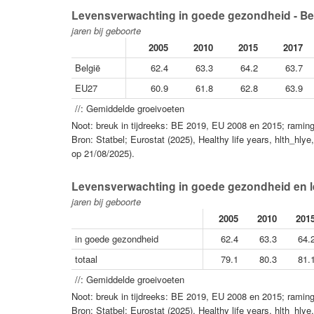
Levensverwachting in goede gezondheid - Belg
jaren bij geboorte
2005
2010
2015
2017
België
62.4
63.3
64.2
63.7
EU27
60.9
61.8
62.8
63.9
//: Gemiddelde groeivoeten
Noot: breuk in tijdreeks: BE 2019, EU 2008 en 2015; rami
Bron: Statbel; Eurostat (2025), Healthy life years, hlth_hly
op 21/08/2025).
Levensverwachting in goede gezondheid en l
jaren bij geboorte
2005
2010
201
in goede gezondheid
62.4
63.3
64.
totaal
79.1
80.3
81.
//: Gemiddelde groeivoeten
Noot: breuk in tijdreeks: BE 2019, EU 2008 en 2015; rami
Bron: Statbel; Eurostat (2025), Healthy life years, hlth_hly