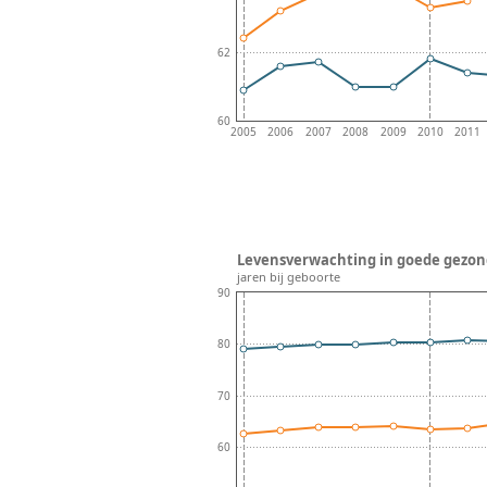
62
60
2005
2006
2007
2008
2009
2010
2011
Levensverwachting in goede gezond
jaren bij geboorte
90
80
70
60