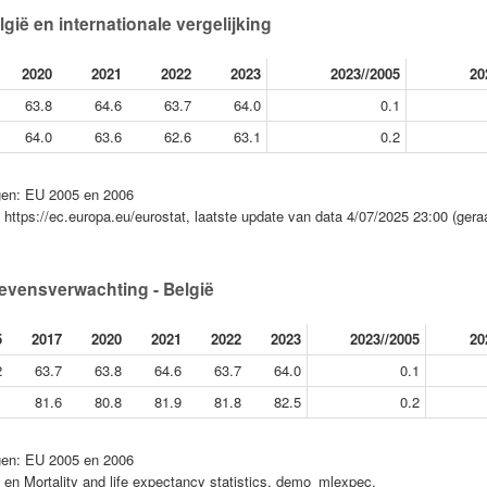
ië en internationale vergelijking
2020
2021
2022
2023
2023//2005
20
63.8
64.6
63.7
64.0
0.1
64.0
63.6
62.6
63.1
0.2
ngen: EU 2005 en 2006
e, https://ec.europa.eu/eurostat, laatste update van data 4/07/2025 23:00 (ger
evensverwachting - België
5
2017
2020
2021
2022
2023
2023//2005
20
2
63.7
63.8
64.6
63.7
64.0
0.1
1
81.6
80.8
81.9
81.8
82.5
0.2
ngen: EU 2005 en 2006
e, en Mortality and life expectancy statistics, demo_mlexpec,