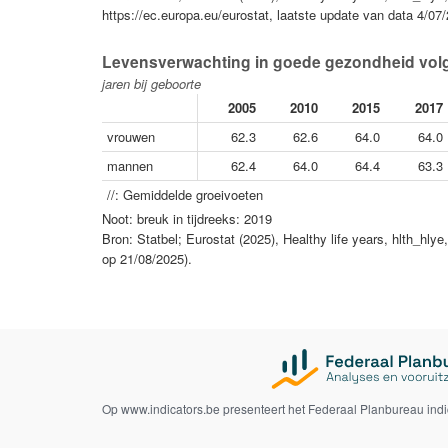
https://ec.europa.eu/eurostat, laatste update van data 4/0
Levensverwachting in goede gezondheid volg
jaren bij geboorte
2005
2010
2015
2017
vrouwen
62.3
62.6
64.0
64.0
mannen
62.4
64.0
64.4
63.3
//: Gemiddelde groeivoeten
Noot: breuk in tijdreeks: 2019
Bron: Statbel; Eurostat (2025), Healthy life years, hlth_hly
op 21/08/2025).
Op www.indicators.be presenteert het Federaal Planbureau ind