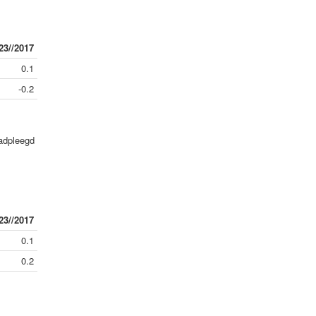
23//2017
0.1
-0.2
aadpleegd
23//2017
0.1
0.2