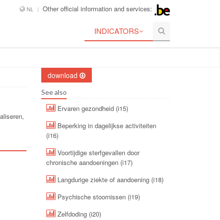
Other official information and services:
NL
INDICATORS
download
See also
Ervaren gezondheid (i15)
aliseren,
Beperking in dagelijkse activiteiten
(i16)
Voortijdige sterfgevallen door
chronische aandoeningen (i17)
Langdurige ziekte of aandoening (i18)
Psychische stoornissen (i19)
Zelfdoding (i20)