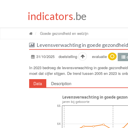
indicators
.be
Goede gezondheid en welzijn
Levensverwachting in goede gezondheid 
31/10/2025
doelstelling
evaluatie
e
In 2023 bedroeg de levensverwachting in goede gezondheid i
moet dat cijfer stijgen. De trend tussen 2005 en 2023 is o
Data
Description
Levensverwachting in goede gezondh
jaren bij geboorte
66
64