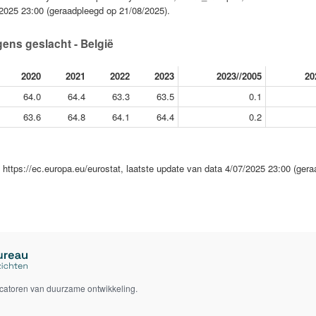
7/2025 23:00 (geraadpleegd op 21/08/2025).
ens geslacht - België
2020
2021
2022
2023
2023//2005
20
64.0
64.4
63.3
63.5
0.1
63.6
64.8
64.1
64.4
0.2
e, https://ec.europa.eu/eurostat, laatste update van data 4/07/2025 23:00 (ger
icatoren van duurzame ontwikkeling.