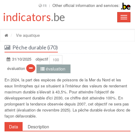
Other official information and services:
FR
indicators
.be
Toggle
naviga
Vie aquatique
Pêche durable (i70)
31/10/2025
objectif
100
évaluation
évaluation
En 2024, la part des espèces de poissons de la Mer du Nord et les
eaux limitrophes qui se situaient à lʹintérieur des valeurs de rendement
maximum durable sʹélevait à 43,5%. Pour atteindre lʹobjectif de
développement durable dʹici 2030, ce chiffre doit atteindre 100%. En
prolongeant la tendance observée depuis 2007, cet objectif ne sera pas
atteint (évaluation de novembre 2025). La pêche durable évolue donc de
façon défavorable.
Data
Description