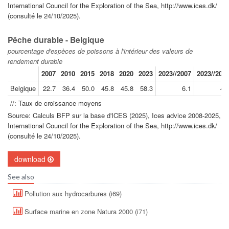
International Council for the Exploration of the Sea, http://www.ices.dk/
(consulté le 24/10/2025).
Pêche durable - Belgique
pourcentage d'espèces de poissons à l'intérieur des valeurs de
rendement durable
2007
2010
2015
2018
2020
2023
2023//2007
2023//201
Belgique
22.7
36.4
50.0
45.8
45.8
58.3
6.1
4.
//: Taux de croissance moyens
Source: Calculs BFP sur la base d'ICES (2025), Ices advice 2008-2025,
International Council for the Exploration of the Sea, http://www.ices.dk/
(consulté le 24/10/2025).
download
See also
Pollution aux hydrocarbures (i69)
Surface marine en zone Natura 2000 (i71)