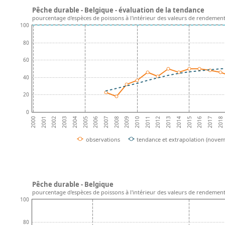
Pêche durable - Belgique - évaluation de la tendance
pourcentage d'espèces de poissons à l'intérieur des valeurs de rendemen
100
80
60
40
20
0
2004
2009
2014
2003
2008
2013
2018
2002
2007
2012
2017
2001
2006
2011
2016
2000
2005
2010
2015
observations
tendance et extrapolation (nove
Pêche durable - Belgique
pourcentage d'espèces de poissons à l'intérieur des valeurs de rendemen
100
80