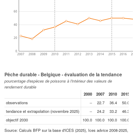
60
40
20
0
2007
2008
2009
2010
2011
2012
2013
2014
2015
2016
2
Pêche durable - Belgique - évaluation de la tendance
pourcentage d'espèces de poissons à l'intérieur des valeurs de
rendement durable
2000
2007
2010
2015
observations
--
22.7
36.4
50.0
tendance et extrapolation (novembre 2025)
--
24.2
33.2
46.3
objectif 2030
100.0
100.0
100.0
100.0
Source: Calculs BFP sur la base d'ICES (2025), Ices advice 2008-2025,