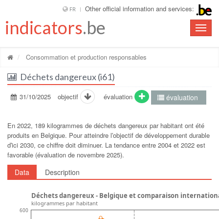
Other official information and services:
FR
indicators
.be
Toggle
naviga
Consommation et production responsables
Déchets dangereux (i61)
31/10/2025
objectif
évaluation
évaluation
En 2022, 189 kilogrammes de déchets dangereux par habitant ont été
produits en Belgique. Pour atteindre lʹobjectif de développement durable
dʹici 2030, ce chiffre doit diminuer. La tendance entre 2004 et 2022 est
favorable (évaluation de novembre 2025).
Data
Description
Déchets dangereux - Belgique et comparaison internation
kilogrammes par habitant
600