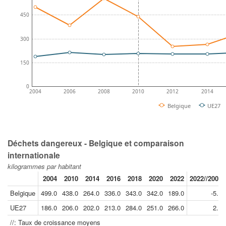
450
300
150
0
2004
2006
2008
2010
2012
2014
Belgique
UE27
Déchets dangereux - Belgique et comparaison
internationale
kilogrammes par habitant
2004
2010
2014
2016
2018
2020
2022
2022//2004
Belgique
499.0
438.0
264.0
336.0
343.0
342.0
189.0
-5.2
UE27
186.0
206.0
202.0
213.0
284.0
251.0
266.0
2.0
//: Taux de croissance moyens