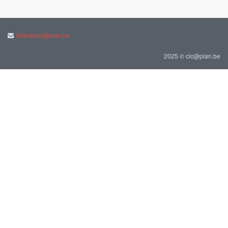
indicators@plan.be
2025 © cic@plan.be