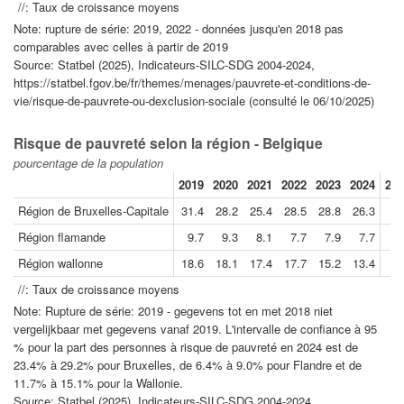
//: Taux de croissance moyens
Note: rupture de série: 2019, 2022 - données jusqu'en 2018 pas
comparables avec celles à partir de 2019
Source: Statbel (2025), Indicateurs-SILC-SDG 2004-2024,
https://statbel.fgov.be/fr/themes/menages/pauvrete-et-conditions-de-
vie/risque-de-pauvrete-ou-dexclusion-sociale (consulté le 06/10/2025)
Risque de pauvreté selon la région - Belgique
pourcentage de la population
2019
2020
2021
2022
2023
2024
202
Région de Bruxelles-Capitale
31.4
28.2
25.4
28.5
28.8
26.3
Région flamande
9.7
9.3
8.1
7.7
7.9
7.7
Région wallonne
18.6
18.1
17.4
17.7
15.2
13.4
//: Taux de croissance moyens
Note: Rupture de série: 2019 - gegevens tot en met 2018 niet
vergelijkbaar met gegevens vanaf 2019. L'intervalle de confiance à 95
% pour la part des personnes à risque de pauvreté en 2024 est de
23.4% à 29.2% pour Bruxelles, de 6.4% à 9.0% pour Flandre et de
11.7% à 15.1% pour la Wallonie.
Source: Statbel (2025), Indicateurs-SILC-SDG 2004-2024,