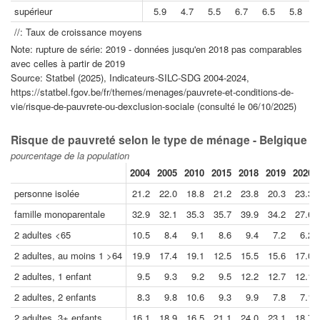
supérieur
5.9
4.7
5.5
6.7
6.5
5.8
//: Taux de croissance moyens
Note: rupture de série: 2019 - données jusqu'en 2018 pas comparables
avec celles à partir de 2019
Source: Statbel (2025), Indicateurs-SILC-SDG 2004-2024,
https://statbel.fgov.be/fr/themes/menages/pauvrete-et-conditions-de-
vie/risque-de-pauvrete-ou-dexclusion-sociale (consulté le 06/10/2025)
Risque de pauvreté selon le type de ménage - Belgique
pourcentage de la population
2004
2005
2010
2015
2018
2019
2020
personne isolée
21.2
22.0
18.8
21.2
23.8
20.3
23.3
famille monoparentale
32.9
32.1
35.3
35.7
39.9
34.2
27.6
2 adultes <65
10.5
8.4
9.1
8.6
9.4
7.2
6.2
2 adultes, au moins 1 >64
19.9
17.4
19.1
12.5
15.5
15.6
17.0
2 adultes, 1 enfant
9.5
9.3
9.2
9.5
12.2
12.7
12.1
2 adultes, 2 enfants
8.3
9.8
10.6
9.3
9.9
7.8
7.1
2 adultes, 3+ enfants
16.1
18.9
16.5
21.1
24.0
23.1
18.7