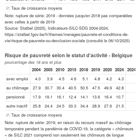
//: Taux de croissance moyens
Note: rupture de série: 2019 - données jusqu'en 2018 pas comparables
avec celles à partir de 2019
Source: Statbel (2025), Indicateurs-SILC-SDG 2004-2024,
https://statbel.fgov.be/fr/themes/menages/pauvrete-et-conditions-de-
vie/risque-de-pauvrete-ou-dexclusion-sociale (consulté le 06/10/2025)
Risque de pauvreté selon le statut d'activité - Belgique
pourcentage des 18 ans et plus
2004
2005
2010
2015
2018
2019
2020
2024
2024//
avec emploi
4.0
3.9
4.5
4.6
5.1
4.8
4.2
4.3
au chômage
27.9
30.7
30.4
40.5
50.5
47.5
49.9
42.8
pensionné
17.9
19.1
16.1
12.4
14.1
13.6
16.4
10.7
autre inactif
25.8
24.4
24.5
30.3
34.4
28.9
27.6
21.5
//: Taux de croissance moyens
Note: rupture de série: 2019; en raison du recours massif au chômage
temporaire pendant la pandémie de COVID-19, la catégorie « chômeurs
» de SILC 2021 comprend non seulement les chômeurs de longue