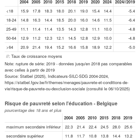
2004
2005
2010
2015
2018
2019
2020
2024
2024//2019
<18
15.9
17.8
18.3
18.0
20.1
19.0
15.4
14.4
-5.4
18-24
14.8
16.3
14.4
18.5
20.0
16.0
14.6
11.5
-6.4
25-49
11.1
11.4
11.4
13.5
14.3
12.8
11.1
10.0
-4.8
50-64
12.9
11.2
12.3
12.1
14.5
12.8
12.9
10.0
-4.8
>64
20.9
21.4
19.4
15.2
16.6
15.8
18.9
12.2
-5.0
//: Taux de croissance moyens
Note: rupture de série: 2019 - données jusqu'en 2018 pas comparables
avec celles à partir de 2019
Source: Statbel (2025), Indicateurs-SILC-SDG 2004-2024,
https://statbel.fgov.be/fr/themes/menages/pauvrete-et-conditions-de-
vie/risque-de-pauvrete-ou-dexclusion-sociale (consulté le 06/10/2025)
Risque de pauvreté selon l'éducation - Belgique
pourcentage des 18 ans et plus
2004
2005
2010
2015
2018
2019
20
maximum secondaire inférieur
22.3
21.4
22.4
24.5
28.0
25.6
2
secondaire supérieur
11.8
11.7
10.8
13.8
14.4
13.2
1