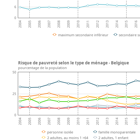
6
0
2008
2013
2007
2012
2006
2011
2016
2005
2010
2015
2004
2009
2014
maximum secondaire inférieur
secondaire s
Risque de pauvreté selon le type de ménage - Belgique
pourcentage de la population
50
25
0
2008
2013
2007
2012
2006
2011
2016
2005
2010
2015
2004
2009
2014
personne isolée
famille monoparentale
2 adultes, au moins 1 >64
2 adultes, 1 enfant