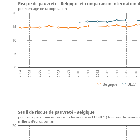
Risque de pauvreté - Belgique et comparaison internationa
pourcentage de la population
20
15
10
5
0
2008
2013
2007
2012
2006
2011
2016
2005
2010
2015
2004
2009
2014
Belgique
UE27
Seuil de risque de pauvreté - Belgique
pour une personne isolée selon les enquêtes EU-SILC (données de revenu d
milliers d'euros par an
20