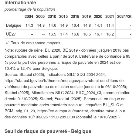
internationale
pourcentage de la population
2004
2005
2010
2015
2018
2019
2020
2024
2024//201
Belgique
14.3
14.8
14.6
14.9
16.4
14.8
14.1
11.4
-5.
UE27
--
--
16.5
17.4
16.8
16.5
16.7
16.2
-0.
//: Taux de croissance moyens
Note: rupture de série: EU 2020, BE 2019 - données jusqu'en 2018 pas
comparables avec celles à partir de 2019. L'intervalle de confiance à 95
% pour la part des personnes à risque de pauvreté en 2024 est de
10.4% à 12.4% pour Belgique.
Source: Statbel (2025), Indicateurs-SILC-SDG 2004-2024,
https://statbel.fgov.be/fr/themes/menages/pauvrete-et-conditions-de-
vie/risque-de-pauvrete-ou-dexclusion-sociale (consulté le 06/10/2025);
Statbel (2025), Microfichiers SILC 2024: SILC_2024_CI, communication
directe 01/10/2025; Statbel; Eurostat (2025), Personnes en risque de
pauvreté monétaire après transferts sociaux - enquêtes EU_SILC et
PCM, sdg_01_20, https://ec.europa.eu/eurostat, dernière mise à jour
des données 10/10/2025 11:00 23:00:00 (consulté le 10/10/2025 )
Seuil de risque de pauvreté - Belgique