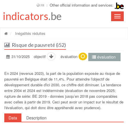
Other official information and services:
FR
indicators
.be
Toggle
naviga
Inégalités réduites
Risque de pauvreté (i52)
31/10/2025
objectif
évaluation
évaluation
En 2024 (revenus 2023), la part de la population exposée au risque de
pauvreté en Belgique était de 11,4%. Pour atteindre lʹobjectif de
développement durable dʹici 2030, ce chiffre doit diminuer. La tendance
entre 2004 et 2024 est indéterminée (évaluation de novembre 2025;
rupture de série: BE 2019 - données jusqu’en 2018 pas comparables
avec celles à partir de 2019. Ceci peut avoir un impact sur le résultat de
l'évaluation, qui doit donc être appréhendé avec prudence).
Data
Description