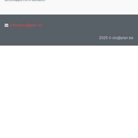
indicators@plan.be
2025 © cic@plan.be