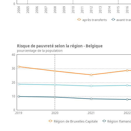
0
2008
2013
2007
2012
2006
2011
2016
2005
2010
2015
2004
2009
2014
après transferts
avant tra
Risque de pauvreté selon la région - Belgique
pourcentage de la population
40
30
20
10
0
2019
2020
2021
2022
Région de Bruxelles-Capitale
Région flaman