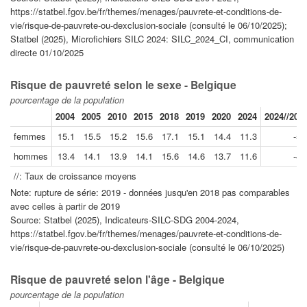
https://statbel.fgov.be/fr/themes/menages/pauvrete-et-conditions-de-
vie/risque-de-pauvrete-ou-dexclusion-sociale (consulté le 06/10/2025);
Statbel (2025), Microfichiers SILC 2024: SILC_2024_CI, communication
directe 01/10/2025
Risque de pauvreté selon le sexe - Belgique
pourcentage de la population
2004
2005
2010
2015
2018
2019
2020
2024
2024//201
femmes
15.1
15.5
15.2
15.6
17.1
15.1
14.4
11.3
-5.
hommes
13.4
14.1
13.9
14.1
15.6
14.6
13.7
11.6
-4.
//: Taux de croissance moyens
Note: rupture de série: 2019 - données jusqu'en 2018 pas comparables
avec celles à partir de 2019
Source: Statbel (2025), Indicateurs-SILC-SDG 2004-2024,
https://statbel.fgov.be/fr/themes/menages/pauvrete-et-conditions-de-
vie/risque-de-pauvrete-ou-dexclusion-sociale (consulté le 06/10/2025)
Risque de pauvreté selon l'âge - Belgique
pourcentage de la population