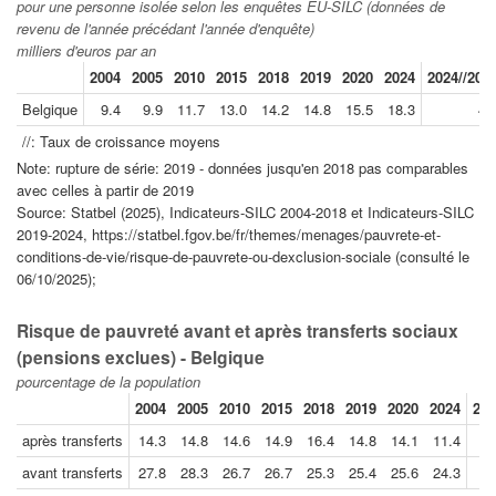
pour une personne isolée selon les enquêtes EU-SILC (données de
revenu de l'année précédant l'année d'enquête)
milliers d'euros par an
2004
2005
2010
2015
2018
2019
2020
2024
2024//201
Belgique
9.4
9.9
11.7
13.0
14.2
14.8
15.5
18.3
4.
//: Taux de croissance moyens
Note: rupture de série: 2019 - données jusqu'en 2018 pas comparables
avec celles à partir de 2019
Source: Statbel (2025), Indicateurs-SILC 2004-2018 et Indicateurs-SILC
2019-2024, https://statbel.fgov.be/fr/themes/menages/pauvrete-et-
conditions-de-vie/risque-de-pauvrete-ou-dexclusion-sociale (consulté le
06/10/2025);
Risque de pauvreté avant et après transferts sociaux
(pensions exclues) - Belgique
pourcentage de la population
2004
2005
2010
2015
2018
2019
2020
2024
202
après transferts
14.3
14.8
14.6
14.9
16.4
14.8
14.1
11.4
avant transferts
27.8
28.3
26.7
26.7
25.3
25.4
25.6
24.3