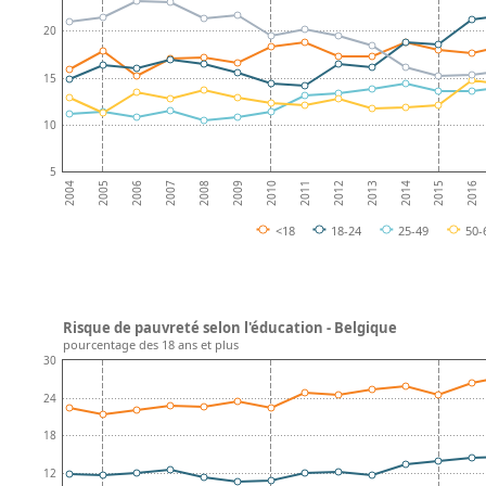
20
15
10
5
2008
2013
2007
2012
2006
2011
2016
2005
2010
2015
2004
2009
2014
<18
18-24
25-49
50-
Risque de pauvreté selon l'éducation - Belgique
pourcentage des 18 ans et plus
30
24
18
12