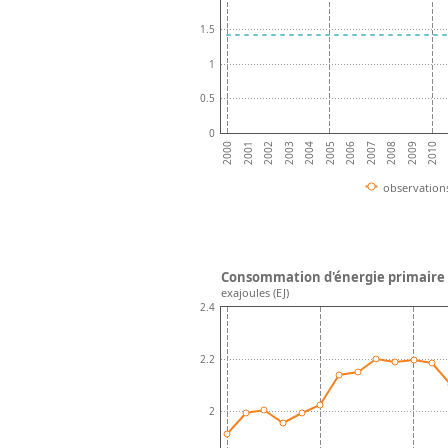
1.5
1
0.5
0
2008
2001
2009
2002
2010
2003
2004
2005
2006
2007
2000
observation
Consommation d'énergie primaire 
exajoules (EJ)
2.4
2.2
2