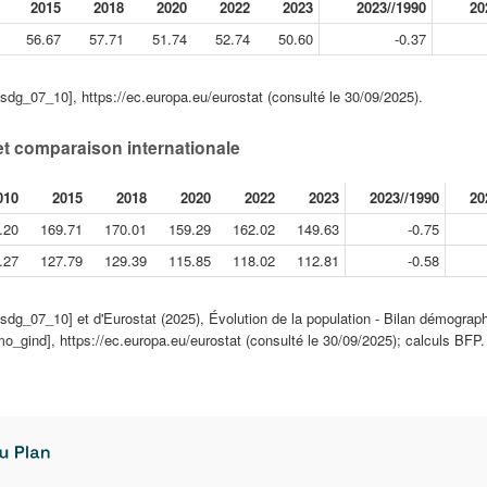
2015
2018
2020
2022
2023
2023//1990
20
56.67
57.71
51.74
52.74
50.60
-0.37
sdg_07_10], https://ec.europa.eu/eurostat (consulté le 30/09/2025).
et comparaison internationale
010
2015
2018
2020
2022
2023
2023//1990
20
.20
169.71
170.01
159.29
162.02
149.63
-0.75
.27
127.79
129.39
115.85
118.02
112.81
-0.58
sdg_07_10] et d'Eurostat (2025), Évolution de la population - Bilan démograph
mo_gind], https://ec.europa.eu/eurostat (consulté le 30/09/2025); calculs BFP.