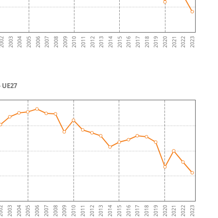
2004
2007
2010
2013
2016
2019
2022
2003
2006
2009
2012
2015
2018
2021
002
2005
2008
2011
2014
2017
2020
2023
- UE27
2021
2019
2017
2015
2013
2011
2009
2007
2005
2003
2022
2020
2018
2016
2014
2012
2010
2008
2006
2004
002
2023