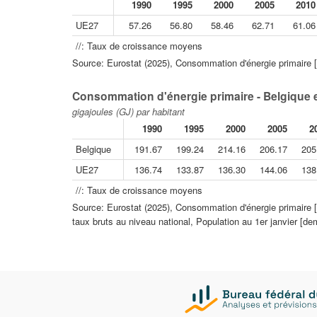
1990
1995
2000
2005
2010
UE27
57.26
56.80
58.46
62.71
61.06
//: Taux de croissance moyens
Source: Eurostat (2025), Consommation d'énergie primaire [
Consommation d'énergie primaire - Belgique 
gigajoules (GJ) par habitant
1990
1995
2000
2005
2
Belgique
191.67
199.24
214.16
206.17
205
UE27
136.74
133.87
136.30
144.06
138
//: Taux de croissance moyens
Source: Eurostat (2025), Consommation d'énergie primaire [
taux bruts au niveau national, Population au 1er janvier [de