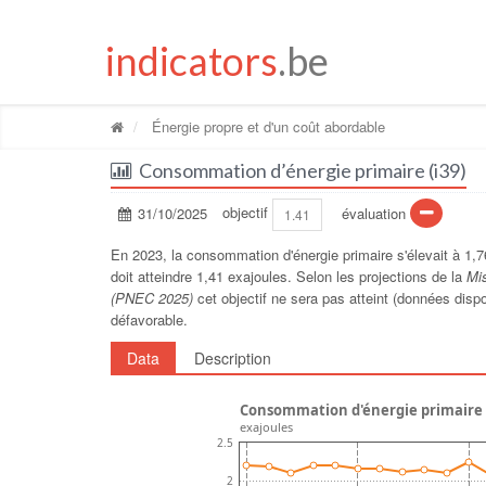
indicators
.be
Énergie propre et d'un coût abordable
Consommation d’énergie primaire (i39)
31/10/2025
objectif
évaluation
1.41
En 2023, la consommation d'énergie primaire s'élevait à 1,76
doit atteindre 1,41 exajoules. Selon les projections de la
M
i
(PNEC 2025)
cet objectif ne sera pas atteint (données dis
défavorable.
Data
Description
Consommation d'énergie primaire -
exajoules
2.5
2