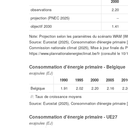
2000
observations
2.20
projection (PNEC 2025)
--
objectif 2030
1.41
Note: Projection selon les paramètres du scénario WAM (W
Source: Eurostat (2025), Consommation d'énergie primaire 
Commission nationale climat (2025), Mise à jour finale du 
https://www.plannationalenergieclimat.be/fr (consulté le 10/
Consommation d'énergie primaire - Belgique
exajoules (EJ)
1990
1995
2000
2005
201
Belgique
1.91
2.02
2.20
2.16
2.2
//: Taux de croissance moyens
Source: Eurostat (2025), Consommation d'énergie primaire [
Consommation d'énergie primaire - UE27
exajoules (EJ)