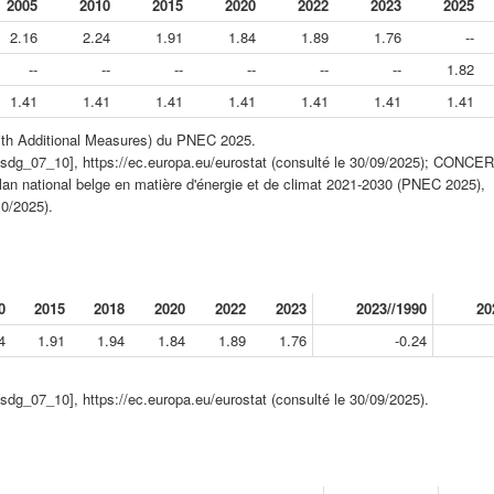
2005
2010
2015
2020
2022
2023
2025
2.16
2.24
1.91
1.84
1.89
1.76
--
--
--
--
--
--
--
1.82
1.41
1.41
1.41
1.41
1.41
1.41
1.41
ith Additional Measures) du PNEC 2025.
[sdg_07_10], https://ec.europa.eu/eurostat (consulté le 30/09/2025); CONCER
Plan national belge en matière d'énergie et de climat 2021-2030 (PNEC 2025),
10/2025).
0
2015
2018
2020
2022
2023
2023//1990
20
4
1.91
1.94
1.84
1.89
1.76
-0.24
sdg_07_10], https://ec.europa.eu/eurostat (consulté le 30/09/2025).