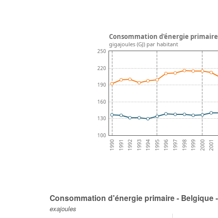
Consommation d'énergie primaire 
gigajoules (GJ) par habitant
250
220
190
160
130
100
1996
1995
2001
1994
2000
1993
1999
1992
1998
1991
1997
1990
Consommation d'énergie primaire - Belgique -
exajoules