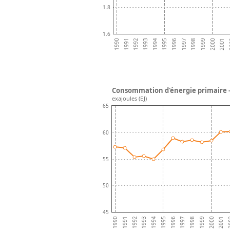
1.8
1.6
1992
1995
1998
2001
1991
1994
1997
2000
1990
1993
1996
1999
2
Consommation d'énergie primaire 
exajoules (EJ)
65
60
55
50
45
2001
1999
1997
1995
1993
1991
2
2000
1998
1996
1994
1992
1990