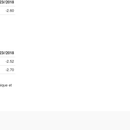
23//2018
-2.60
23//2018
-2.52
-2.70
ique et