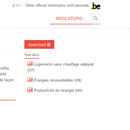
Other official information and services:
FR
INDICATORS
download
See also
Logements sans chauffage adéquat
hiffre
(i37)
2030
de façon
Énergies renouvelables (i38)
Productivité de l'énergie (i40)