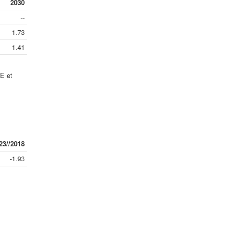
2030
--
1.73
1.41
E et
23//2018
-1.93