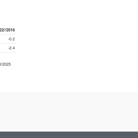
22//2016
-0.2
-2.4
3/2025