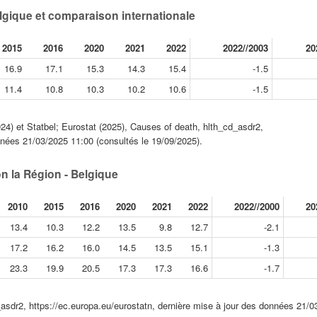
elgique et comparaison internationale
2015
2016
2020
2021
2022
2022//2003
20
16.9
17.1
15.3
14.3
15.4
-1.5
11.4
10.8
10.3
10.2
10.6
-1.5
4) et Statbel; Eurostat (2025), Causes of death, hlth_cd_asdr2,
nnées 21/03/2025 11:00 (consultés le 19/09/2025).
on la Région - Belgique
2010
2015
2016
2020
2021
2022
2022//2000
20
13.4
10.3
12.2
13.5
9.8
12.7
-2.1
17.2
16.2
16.0
14.5
13.5
15.1
-1.3
23.3
19.9
20.5
17.3
17.3
16.6
-1.7
_asdr2, https://ec.europa.eu/eurostatn, dernière mise à jour des données 21/0