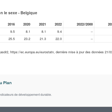
n le sexe - Belgique
2016
2020
2021
2022
2022//2000
20
9.5
8.1
8.1
9.4
--
25.5
23.2
21.3
22.0
--
_asdr2, https://ec.europa.eu/eurostatn, dernière mise à jour des données 21/0
indicateurs de développement durable.