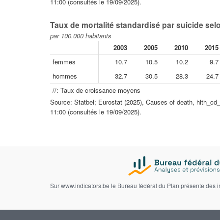
11:00 (consultés le 19/09/2025).
Taux de mortalité standardisé par suicide selo
par 100.000 habitants
2003
2005
2010
2015
femmes
10.7
10.5
10.2
9.7
hommes
32.7
30.5
28.3
24.7
//: Taux de croissance moyens
Source: Statbel; Eurostat (2025), Causes of death, hlth_cd
11:00 (consultés le 19/09/2025).
Sur www.indicators.be le Bureau fédéral du Plan présente des 