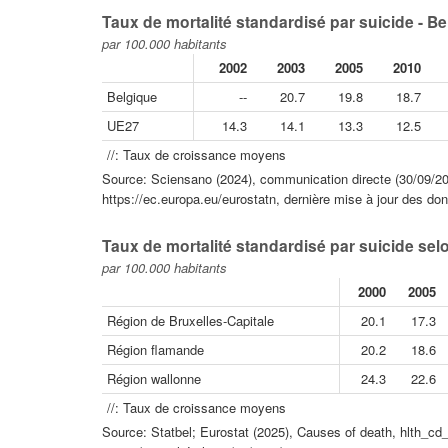
Taux de mortalité standardisé par suicide - B
par 100.000 habitants
2002
2003
2005
2010
Belgique
--
20.7
19.8
18.7
UE27
14.3
14.1
13.3
12.5
//: Taux de croissance moyens
Source: Sciensano (2024), communication directe (30/09/202
https://ec.europa.eu/eurostatn, dernière mise à jour des do
Taux de mortalité standardisé par suicide sel
par 100.000 habitants
2000
2005
Région de Bruxelles-Capitale
20.1
17.3
Région flamande
20.2
18.6
Région wallonne
24.3
22.6
//: Taux de croissance moyens
Source: Statbel; Eurostat (2025), Causes of death, hlth_cd