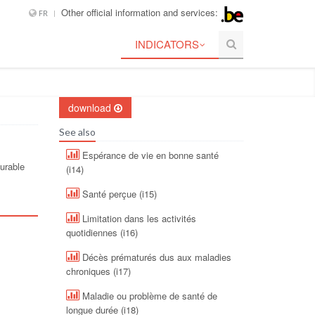
Other official information and services:
FR
INDICATORS
download
See also
Espérance de vie en bonne santé
durable
(i14)
Santé perçue (i15)
Limitation dans les activités
quotidiennes (i16)
Décès prématurés dus aux maladies
chroniques (i17)
Maladie ou problème de santé de
longue durée (i18)