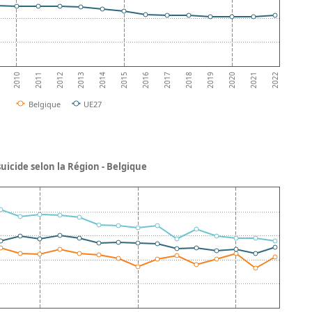
2011
2016
2021
2010
2015
2020
2014
2019
2013
2018
2012
2017
2022
Belgique
UE27
uicide selon la Région - Belgique