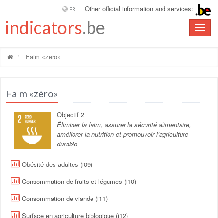
Other official information and services:
FR
indicators
.be
Toggle
naviga
Faim «zéro»
Faim «zéro»
Objectif 2
Éliminer la faim, assurer la sécurité alimentaire,
améliorer la nutrition et promouvoir l’agriculture
durable
Obésité des adultes (i09)
Consommation de fruits et légumes (i10)
Consommation de viande (i11)
Surface en agriculture biologique (i12)