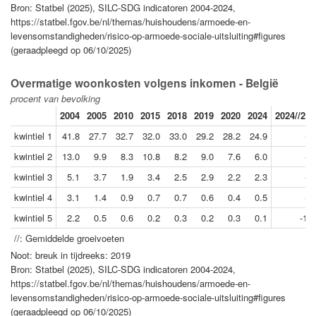
Bron: Statbel (2025), SILC-SDG indicatoren 2004-2024,
https://statbel.fgov.be/nl/themas/huishoudens/armoede-en-
levensomstandigheden/risico-op-armoede-sociale-uitsluiting#figures
(geraadpleegd op 06/10/2025)
Overmatige woonkosten volgens inkomen - België
procent van bevolking
2004
2005
2010
2015
2018
2019
2020
2024
2024//201
kwintiel 1
41.8
27.7
32.7
32.0
33.0
29.2
28.2
24.9
-3
kwintiel 2
13.0
9.9
8.3
10.8
8.2
9.0
7.6
6.0
-7
kwintiel 3
5.1
3.7
1.9
3.4
2.5
2.9
2.2
2.3
-4
kwintiel 4
3.1
1.4
0.9
0.7
0.7
0.6
0.4
0.5
-3
kwintiel 5
2.2
0.5
0.6
0.2
0.3
0.2
0.3
0.1
-12
//: Gemiddelde groeivoeten
Noot: breuk in tijdreeks: 2019
Bron: Statbel (2025), SILC-SDG indicatoren 2004-2024,
https://statbel.fgov.be/nl/themas/huishoudens/armoede-en-
levensomstandigheden/risico-op-armoede-sociale-uitsluiting#figures
(geraadpleegd op 06/10/2025)