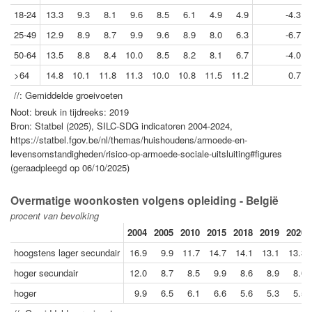
18-24
13.3
9.3
8.1
9.6
8.5
6.1
4.9
4.9
-4.3
25-49
12.9
8.9
8.7
9.9
9.6
8.9
8.0
6.3
-6.7
50-64
13.5
8.8
8.4
10.0
8.5
8.2
8.1
6.7
-4.0
>64
14.8
10.1
11.8
11.3
10.0
10.8
11.5
11.2
0.7
//: Gemiddelde groeivoeten
Noot: breuk in tijdreeks: 2019
Bron: Statbel (2025), SILC-SDG indicatoren 2004-2024,
https://statbel.fgov.be/nl/themas/huishoudens/armoede-en-
levensomstandigheden/risico-op-armoede-sociale-uitsluiting#figures
(geraadpleegd op 06/10/2025)
Overmatige woonkosten volgens opleiding - België
procent van bevolking
2004
2005
2010
2015
2018
2019
2020
hoogstens lager secundair
16.9
9.9
11.7
14.7
14.1
13.1
13.3
hoger secundair
12.0
8.7
8.5
9.9
8.6
8.9
8.0
hoger
9.9
6.5
6.1
6.6
5.6
5.3
5.5