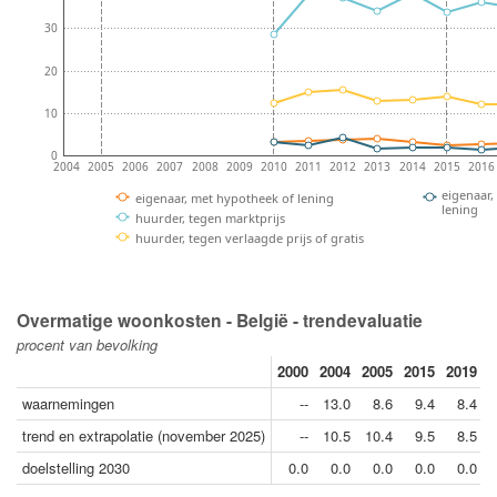
30
20
10
0
2004
2005
2006
2007
2008
2009
2010
2011
2012
2013
2014
2015
2016
eigenaar,
eigenaar, met hypotheek of lening
lening
huurder, tegen marktprijs
huurder, tegen verlaagde prijs of gratis
Overmatige woonkosten - België - trendevaluatie
procent van bevolking
2000
2004
2005
2015
2019
2
waarnemingen
--
13.0
8.6
9.4
8.4
trend en extrapolatie (november 2025)
--
10.5
10.4
9.5
8.5
doelstelling 2030
0.0
0.0
0.0
0.0
0.0