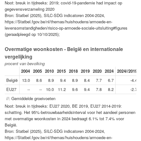
Noot: breuk in tijdreeks: 2019; covid-19-pandemie had impact op
gegevensverzameling 2020
Bron: Statbel (2025), SILC-SDG indicatoren 2004-2024,
https://Statbel.fgov.be/nl/themas/huishoudens/armoede-en-
levensomstandigheden/risico-op-armoede-sociale-uitsluiting#figures
(geraadpleegd op 10/10/2025);
Overmatige woonkosten - België en internationale
vergelijking
procent van bevolking
2004
2005
2010
2015
2018
2019
2020
2024
2024//2019
België
13.0
8.6
8.9
9.4
8.9
8.4
7.7
6.7
-4.4
EU27
--
--
10.0
11.2
9.6
9.4
7.8
8.2
-2.7
//: Gemiddelde groeivoeten
Noot: breuk in tijdreeks: EU27 2020, BE 2019, EU27 2014-2019:
schatting. Het 95%-betrouwbaarheidsinterval voor het aandeel personen
met overmatige woonkosten in 2024 bedraagt 6.1% tot 7.4% voor
België.
Bron: Statbel (2025), SILC-SDG indicatoren 2004-2024,
https://Statbel.fgov.be/nl/themas/huishoudens/armoede-en-