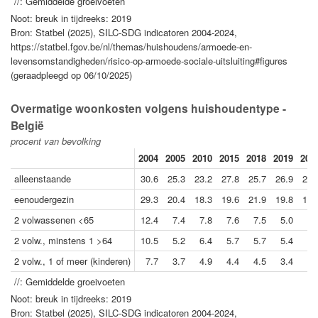
//: Gemiddelde groeivoeten
Noot: breuk in tijdreeks: 2019
Bron: Statbel (2025), SILC-SDG indicatoren 2004-2024,
https://statbel.fgov.be/nl/themas/huishoudens/armoede-en-
levensomstandigheden/risico-op-armoede-sociale-uitsluiting#figures
(geraadpleegd op 06/10/2025)
Overmatige woonkosten volgens huishoudentype -
België
procent van bevolking
2004
2005
2010
2015
2018
2019
202
alleenstaande
30.6
25.3
23.2
27.8
25.7
26.9
27.
eenoudergezin
29.3
20.4
18.3
19.6
21.9
19.8
13.
2 volwassenen <65
12.4
7.4
7.8
7.6
7.5
5.0
5.
2 volw., minstens 1 >64
10.5
5.2
6.4
5.7
5.7
5.4
5.
2 volw., 1 of meer (kinderen)
7.7
3.7
4.9
4.4
4.5
3.4
2.
//: Gemiddelde groeivoeten
Noot: breuk in tijdreeks: 2019
Bron: Statbel (2025), SILC-SDG indicatoren 2004-2024,