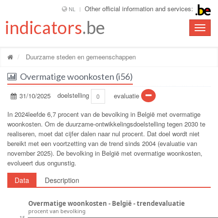
Other official information and services:
NL
indicators
.be
Toggle
naviga
Duurzame steden en gemeenschappen
Overmatige woonkosten (i56)
31/10/2025
doelstelling
evaluatie
0
In 2024leefde 6,7 procent van de bevolking in België met overmatige
woonkosten. Om de duurzame-ontwikkelingsdoelstelling tegen 2030 te
realiseren, moet dat cijfer dalen naar nul procent. Dat doel wordt niet
bereikt met een voortzetting van de trend sinds 2004 (evaluatie van
november 2025). De bevolking in België met overmatige woonkosten,
evolueert dus ongunstig.
Data
Description
Overmatige woonkosten - België - trendevaluatie
procent van bevolking