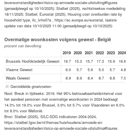
levensomstandigheden/risico-op-armoede-sociale-uitsluiting#figures
(geraadpleegd op 10/10/2025); Statbel (2025), rechtstreekse mededeling
18/11/2025; Statbel; Eurostat (2025), Housing cost overburden rate by
household type, ilc_lvho07a , https://ec.europa.eu/eurostat, laatste
update van data 10/10/2025 11:00 (geraadpleegd op 10/10/2025)
Overmatige woonkosten volgens gewest - België
procent van bevolking
2019
2020
2021
2022
2023
2024
Brussels Hoofdstedelijk Gewest
19.7
15.3
15.7
17.3
15.9
16.6
Vlaams Gewest
6.0
5.7
5.6
5.0
5.7
4.8
Waals Gewest
8.9
8.9
8.4
8.7
8.8
7.0
//: Gemiddelde groeivoeten
Noot: Breuk in tijdreeks: 2019. Het 95%-betrouwbaarheidsinterval voor
het aandeel personen met overmatige woonkosten in 2024 bedraagt
14.3% tot 19.0% voor Brussel, 3.9% tot 5.7% voor Vlaanderen en 6.0%
tot 8.0% voor Wallonië.
Bron: Statbel (2025), SILC-SDG indicatoren 2004-2024,
https://statbel.fgov.be/nl/themas/huishoudens/armoede-en-
levensomstandigheden/risico-op-armoede-sociale-uitsluiting#figures