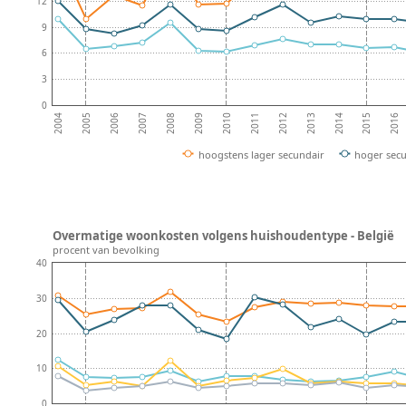
12
9
6
3
0
2008
2013
2007
2012
2006
2011
2016
2005
2010
2015
2004
2009
2014
hoogstens lager secundair
hoger sec
Overmatige woonkosten volgens huishoudentype - België
procent van bevolking
40
30
20
10
0