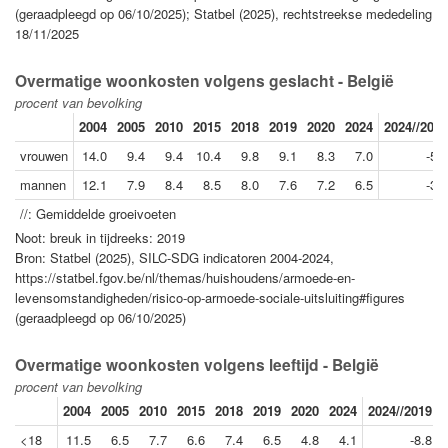
(geraadpleegd op 06/10/2025); Statbel (2025), rechtstreekse mededeling
18/11/2025
Overmatige woonkosten volgens geslacht - België
procent van bevolking
2004
2005
2010
2015
2018
2019
2020
2024
2024//2019
vrouwen
14.0
9.4
9.4
10.4
9.8
9.1
8.3
7.0
-5.1
mannen
12.1
7.9
8.4
8.5
8.0
7.6
7.2
6.5
-3.1
//: Gemiddelde groeivoeten
Noot: breuk in tijdreeks: 2019
Bron: Statbel (2025), SILC-SDG indicatoren 2004-2024,
https://statbel.fgov.be/nl/themas/huishoudens/armoede-en-
levensomstandigheden/risico-op-armoede-sociale-uitsluiting#figures
(geraadpleegd op 06/10/2025)
Overmatige woonkosten volgens leeftijd - België
procent van bevolking
2004
2005
2010
2015
2018
2019
2020
2024
2024//2019
<18
11.5
6.5
7.7
6.6
7.4
6.5
4.8
4.1
-8.8