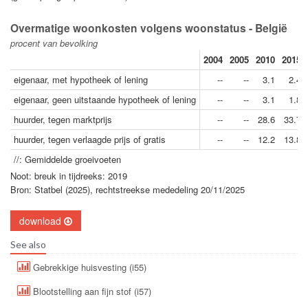
Overmatige woonkosten volgens woonstatus - België
procent van bevolking
2004
2005
2010
2015
eigenaar, met hypotheek of lening
--
--
3.1
2.4
eigenaar, geen uitstaande hypotheek of lening
--
--
3.1
1.8
huurder, tegen marktprijs
--
--
28.6
33.7
huurder, tegen verlaagde prijs of gratis
--
--
12.2
13.8
//: Gemiddelde groeivoeten
Noot: breuk in tijdreeks: 2019
Bron: Statbel (2025), rechtstreekse mededeling 20/11/2025
download
See also
Gebrekkige huisvesting (i55)
Blootstelling aan fijn stof (i57)