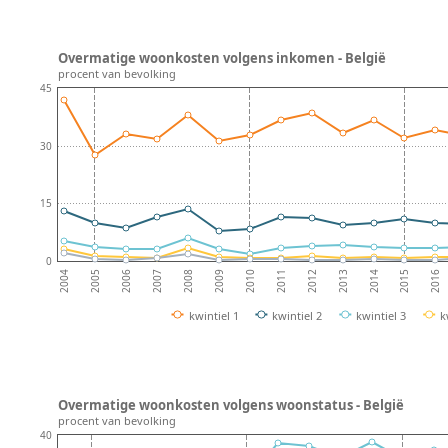
Overmatige woonkosten volgens inkomen - België
procent van bevolking
45
30
15
0
2008
2013
2007
2012
2006
2011
2016
2005
2010
2015
2004
2009
2014
kwintiel 1
kwintiel 2
kwintiel 3
k
Overmatige woonkosten volgens woonstatus - België
procent van bevolking
40