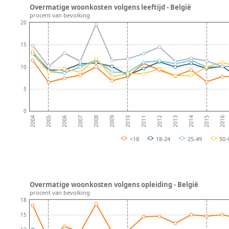
Overmatige woonkosten volgens leeftijd - België
procent van bevolking
20
15
10
5
0
2008
2013
2007
2012
2006
2011
2016
2005
2010
2015
2004
2009
2014
<18
18-24
25-49
50-
Overmatige woonkosten volgens opleiding - België
procent van bevolking
18
15