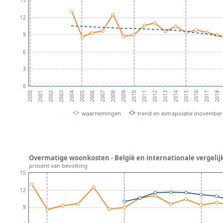
15
12
9
6
3
0
2002
2007
2012
2017
2004
2009
2014
2001
2006
2011
2016
2003
2008
2013
2018
2000
2005
2010
2015
waarnemingen
trend en extrapolatie (november
Overmatige woonkosten - België en internationale vergelij
procent van bevolking
15
12
9