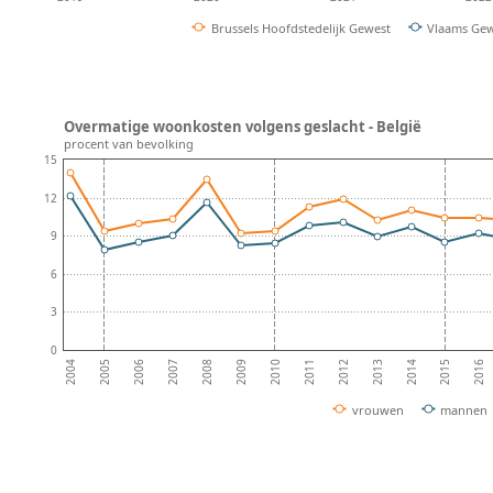
Brussels Hoofdstedelijk Gewest
Vlaams Ge
Overmatige woonkosten volgens geslacht - België
procent van bevolking
15
12
9
6
3
0
2008
2013
2007
2012
2006
2011
2016
2005
2010
2015
2004
2009
2014
vrouwen
mannen