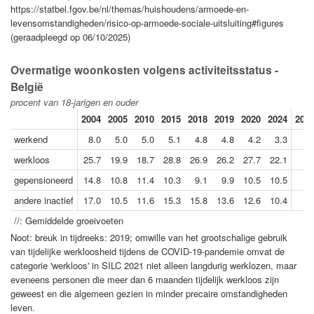
https://statbel.fgov.be/nl/themas/huishoudens/armoede-en-
levensomstandigheden/risico-op-armoede-sociale-uitsluiting#figures
(geraadpleegd op 06/10/2025)
Overmatige woonkosten volgens activiteitsstatus -
België
procent van 18-jarigen en ouder
2004
2005
2010
2015
2018
2019
2020
2024
2024
werkend
8.0
5.0
5.0
5.1
4.8
4.8
4.2
3.3
werkloos
25.7
19.9
18.7
28.8
26.9
26.2
27.7
22.1
gepensioneerd
14.8
10.8
11.4
10.3
9.1
9.9
10.5
10.5
andere inactief
17.0
10.5
11.6
15.3
15.8
13.6
12.6
10.4
//: Gemiddelde groeivoeten
Noot: breuk in tijdreeks: 2019; omwille van het grootschalige gebruik
van tijdelijke werkloosheid tijdens de COVID-19-pandemie omvat de
categorie 'werkloos' in SILC 2021 niet alleen langdurig werklozen, maar
eveneens personen die meer dan 6 maanden tijdelijk werkloos zijn
geweest en die algemeen gezien in minder precaire omstandigheden
leven.