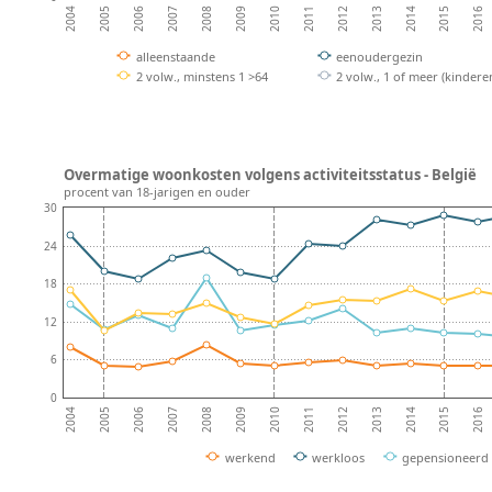
2008
2013
2007
2012
2006
2011
2016
2005
2010
2015
2004
2009
2014
alleenstaande
eenoudergezin
2 volw., minstens 1 >64
2 volw., 1 of meer (kindere
Overmatige woonkosten volgens activiteitsstatus - België
procent van 18-jarigen en ouder
30
24
18
12
6
0
2008
2013
2007
2012
2006
2011
2016
2005
2010
2015
2004
2009
2014
werkend
werkloos
gepensioneerd