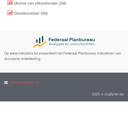
Uitstoot van stikstofoxiden (i58)
Geluidsoverlast (i59)
Op www.indicators.be presenteert het Federaal Planbureau indicatoren van
duurzame ontwikkeling.
indicators@plan.be
2025 © cic@plan.be