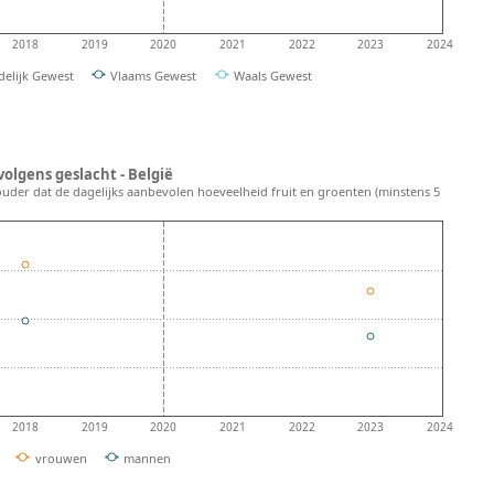
2018
2019
2020
2021
2022
2023
2024
delijk Gewest
Vlaams Gewest
Waals Gewest
olgens geslacht - België
ouder dat de dagelijks aanbevolen hoeveelheid fruit en groenten (minstens 5
2018
2019
2020
2021
2022
2023
2024
vrouwen
mannen