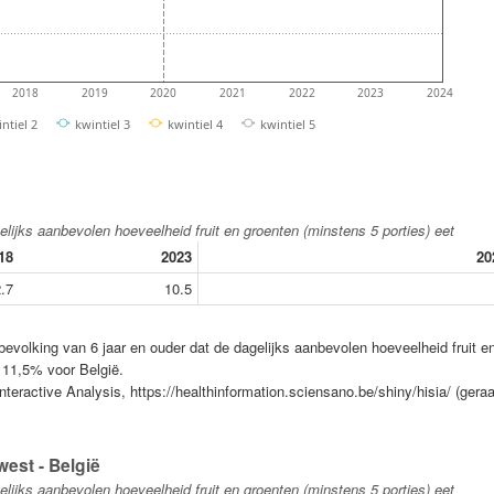
2018
2019
2020
2021
2022
2023
2024
ntiel 2
kwintiel 3
kwintiel 4
kwintiel 5
lijks aanbevolen hoeveelheid fruit en groenten (minstens 5 porties) eet
18
2023
20
.7
10.5
evolking van 6 jaar en ouder dat de dagelijks aanbevolen hoeveelheid fruit e
t 11,5% voor België.
nteractive Analysis, https://healthinformation.sciensano.be/shiny/hisia/ (gera
est - België
lijks aanbevolen hoeveelheid fruit en groenten (minstens 5 porties) eet