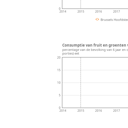
0
2014
2015
2016
2017
Brussels Hoofdste
Consumptie van fruit en groenten v
percentage van de bevolking van 6 jaar en 
porties) eet
20
15
10
5
0
2014
2015
2016
2017