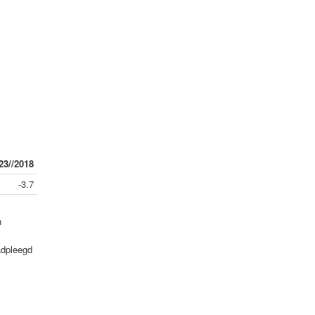
23//2018
-3.7
n
adpleegd