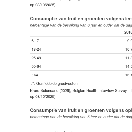
op 03/10/2025).
Consumptie van fruit en groenten volgens leeft
percentage van de bevolking van 6 jaar en ouder dat de dage
201
6-17
9.
18-24
10.
25-49
11.
50-64
14.
>64
16.
//: Gemiddelde groeivoeten
Bron: Sciensano (2025), Belgian Health Interview Survey - I
op 03/10/2025).
Consumptie van fruit en groenten volgens opl
percentage van de bevolking van 6 jaar en ouder dat de dage