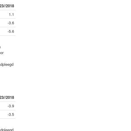
23//2018
1.1
-3.6
-5.6
n
or
adpleegd
23//2018
-3.9
-3.5
adpleegd