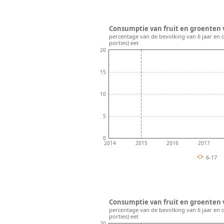
Consumptie van fruit en groenten vo
percentage van de bevolking van 6 jaar en 
porties) eet
20
15
10
5
0
2014
2015
2016
2017
6-17
Consumptie van fruit en groenten v
percentage van de bevolking van 6 jaar en 
porties) eet
20