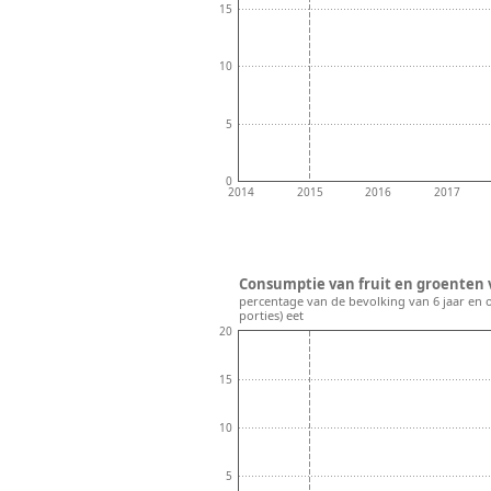
15
10
5
0
2014
2015
2016
2017
Consumptie van fruit en groenten v
percentage van de bevolking van 6 jaar en 
porties) eet
20
15
10
5