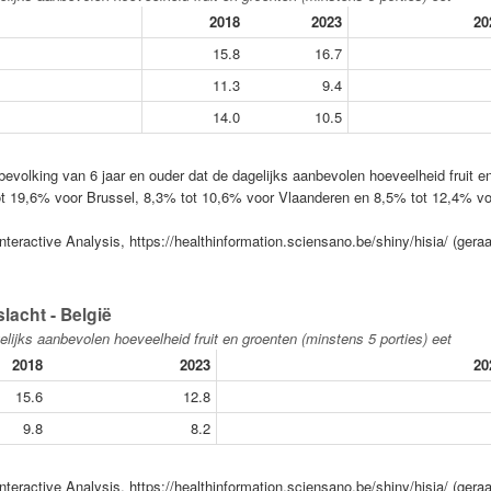
2018
2023
20
15.8
16.7
11.3
9.4
14.0
10.5
evolking van 6 jaar en ouder dat de dagelijks aanbevolen hoeveelheid fruit e
tot 19,6% voor Brussel, 8,3% tot 10,6% voor Vlaanderen en 8,5% tot 12,4% vo
nteractive Analysis, https://healthinformation.sciensano.be/shiny/hisia/ (gera
lacht - België
lijks aanbevolen hoeveelheid fruit en groenten (minstens 5 porties) eet
2018
2023
20
15.6
12.8
9.8
8.2
nteractive Analysis, https://healthinformation.sciensano.be/shiny/hisia/ (gera