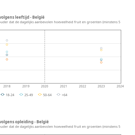
lgens leeftijd - België
ouder dat de dagelijks aanbevolen hoeveelheid fruit en groenten (minstens 5
2018
2019
2020
2021
2022
2023
2024
18-24
25-49
50-64
>64
olgens opleiding - België
ouder dat de dagelijks aanbevolen hoeveelheid fruit en groenten (minstens 5