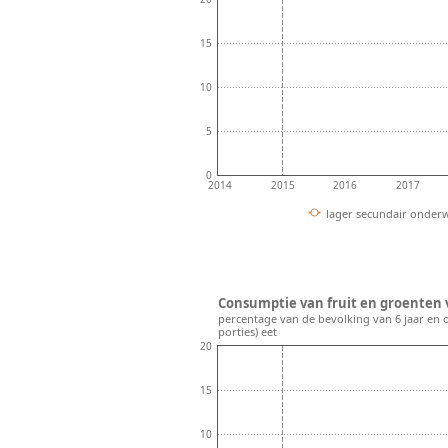
15
10
5
0
2014
2015
2016
2017
lager secundair onderw
Consumptie van fruit en groenten 
percentage van de bevolking van 6 jaar en 
porties) eet
20
15
10