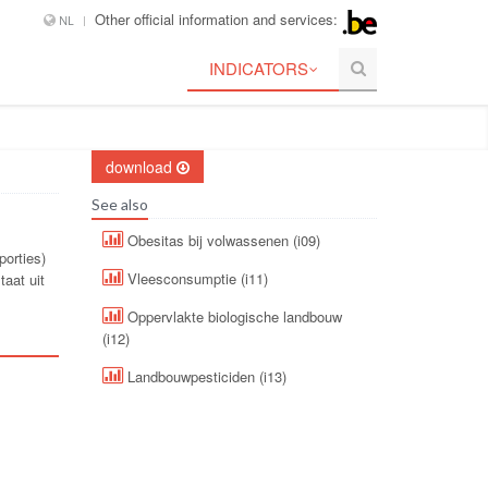
Other official information and services:
NL
INDICATORS
download
See also
Obesitas bij volwassenen (i09)
porties)
Vleesconsumptie (i11)
taat uit
Oppervlakte biologische landbouw
(i12)
Landbouwpesticiden (i13)