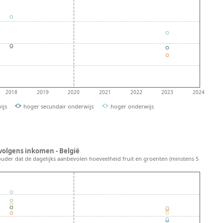
2018
2019
2020
2021
2022
2023
2024
ijs
hoger secundair onderwijs
hoger onderwijs
volgens inkomen - België
ouder dat de dagelijks aanbevolen hoeveelheid fruit en groenten (minstens 5