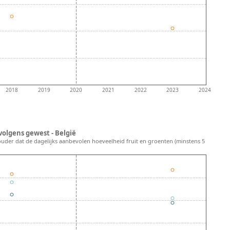
2018
2019
2020
2021
2022
2023
2024
olgens gewest - België
ouder dat de dagelijks aanbevolen hoeveelheid fruit en groenten (minstens 5