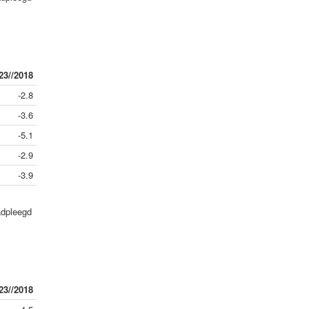
23//2018
-2.8
-3.6
-5.1
-2.9
-3.9
adpleegd
23//2018