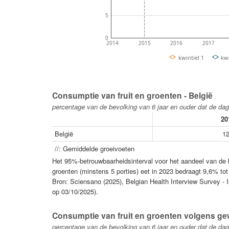
5
0
2014
2015
2016
2017
kwintiel 1
kwi
Consumptie van fruit en groenten - België
percentage van de bevolking van 6 jaar en ouder dat de dage
20
België
12
//: Gemiddelde groeivoeten
Het 95%-betrouwbaarheidsinterval voor het aandeel van de b
groenten (minstens 5 porties) eet in 2023 bedraagt 9,6% to
Bron: Sciensano (2025), Belgian Health Interview Survey - I
op 03/10/2025).
Consumptie van fruit en groenten volgens gew
percentage van de bevolking van 6 jaar en ouder dat de dage