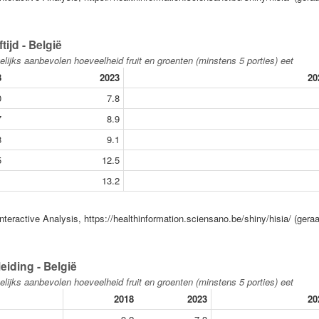
ijd - België
lijks aanbevolen hoeveelheid fruit en groenten (minstens 5 porties) eet
8
2023
20
0
7.8
7
8.9
8
9.1
5
12.5
1
13.2
nteractive Analysis, https://healthinformation.sciensano.be/shiny/hisia/ (gera
eiding - België
lijks aanbevolen hoeveelheid fruit en groenten (minstens 5 porties) eet
2018
2023
20