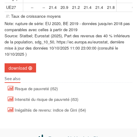
UE27
--
--
21.4
20.9
21.2
21.4
21.4
21.8
0.
//: Taux de croissance moyens
Note: rupture de série: EU 2020, BE 2019 - données jusqu'en 2018 pas
comparables avec celles à partir de 2019
Source: Statbel; Eurostat (2025), Part des revenus des 40 % inférieurs
de la population, sdg_10_50, https://ec.europa.eu/eurostat, dernière
mise à jour des données 10/10/2025 11:00 23:00:00 (consulté le
10/10/2025 )
download
See also
Risque de pauvreté (i52)
Intensité du risque de pauvreté (i53)
Inégalités de revenu: indice de Gini (i54)