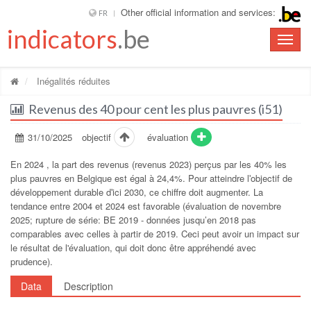
Other official information and services:
FR
indicators
.be
Toggle
naviga
Inégalités réduites
Revenus des 40 pour cent les plus pauvres (i51)
31/10/2025
objectif
évaluation
En 2024 , la part des revenus (revenus 2023) perçus par les 40% les
plus pauvres en Belgique est égal à 24,4%. Pour atteindre lʹobjectif de
développement durable dʹici 2030, ce chiffre doit augmenter. La
tendance entre 2004 et 2024 est favorable (évaluation de novembre
2025; rupture de série: BE 2019 - données jusqu’en 2018 pas
comparables avec celles à partir de 2019. Ceci peut avoir un impact sur
le résultat de l'évaluation, qui doit donc être appréhendé avec
prudence).
Data
Description