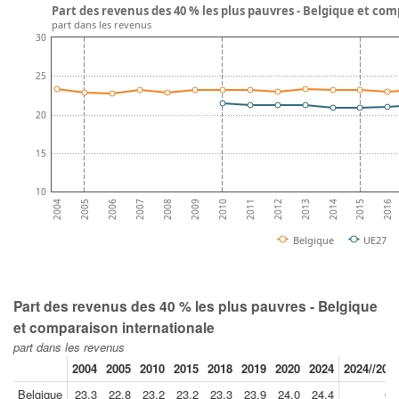
Part des revenus des 40 % les plus pauvres - Belgique et co
part dans les revenus
30
25
20
15
10
2008
2013
2007
2012
2006
2011
2016
2005
2010
2015
2004
2009
2014
Belgique
UE27
Part des revenus des 40 % les plus pauvres - Belgique
et comparaison internationale
part dans les revenus
2004
2005
2010
2015
2018
2019
2020
2024
2024//201
Belgique
23.3
22.8
23.2
23.2
23.3
23.9
24.0
24.4
0.